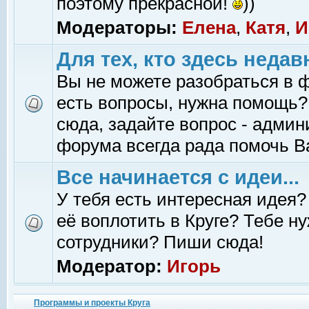
поэтому прекрасной!
))
Модераторы:
Елена
,
Катя
,
И
Для тех, кто здесь недав
Вы не можете разобраться в 
есть вопросы, нужна помощь?
сюда, задайте вопрос - адми
форума всегда рада помочь В
Все начинается с идеи...
У тебя есть интересная идея?
её воплотить в Круге? Тебе н
сотрудники? Пиши сюда!
Модератор:
Игорь
Программы и проекты Круга