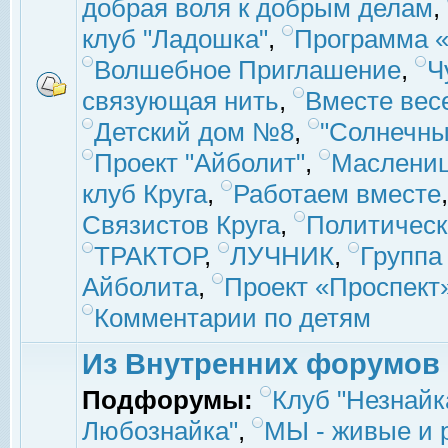
добрая воля к добрым делам
,
клуб "Ладошка"
,
Программа «
Волшебное Приглашение
,
Ч
связующая нить
,
Вместе вес
Детский дом №8
,
"Солнечны
Проект "Айболит"
,
Маслени
клуб Круга
,
Работаем вместе
Связистов Круга
,
Политическ
ТРАКТОР
,
ЛУЧНИК
,
Группа
Айболита
,
Проект «Проспект
Комментарии по детям
Из Внутренних форумов
Подфорумы:
Клуб "Незнайк
Любознайка"
,
МЫ - живые и р