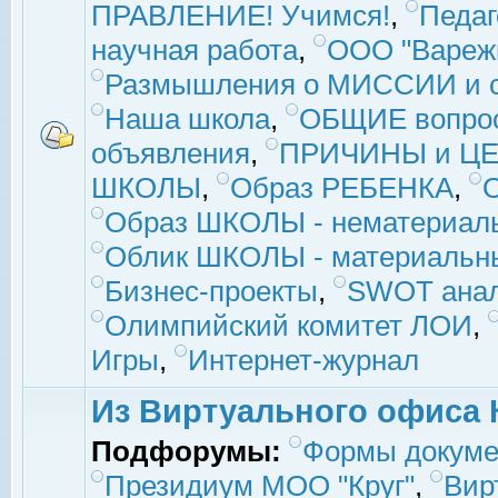
ПРАВЛЕНИЕ! Учимся!
,
Педаг
научная работа
,
ООО "Вареж
Размышления о МИССИИ и с
Наша школа
,
ОБЩИЕ вопро
объявления
,
ПРИЧИНЫ и ЦЕ
ШКОЛЫ
,
Образ РЕБЕНКА
,
Образ ШКОЛЫ - нематериаль
Облик ШКОЛЫ - материальны
Бизнес-проекты
,
SWOT ана
Олимпийский комитет ЛОИ
,
Игры
,
Интернет-журнал
Из Виртуального офиса 
Подфорумы:
Формы докуме
Президиум МОО "Круг"
,
Вир