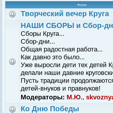
Форум
Творческий вечер Круга
НАШИ СБОРЫ и Сбор-д
Сборы Круга...
Сбор-дни...
Общая радостная работа...
Как давно это было...
Уже выросли дети тех детей К
делали наши давние круговски
Пусть традиции продолжаютс
детей-внуков и правнуков!
Модераторы:
М.Ю.
,
skvozny
Ко Дню Победы