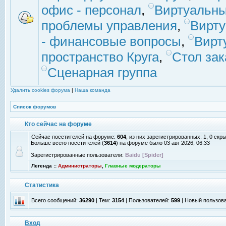
офис - персонал
,
Виртуальны
проблемы управления
,
Вирт
- финансовые вопросы
,
Вирт
пространство Круга
,
Стол зак
Сценарная группа
Удалить cookies форума
|
Наша команда
Список форумов
Кто сейчас на форуме
Сейчас посетителей на форуме:
604
, из них зарегистрированных: 1, 0 скр
Больше всего посетителей (
3614
) на форуме было 03 авг 2026, 06:33
Зарегистрированные пользователи:
Baidu [Spider]
Легенда ::
Администраторы
,
Главные модераторы
Статистика
Всего сообщений:
36290
| Тем:
3154
| Пользователей:
599
| Новый пользов
Вход