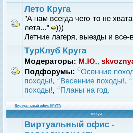
Лето Круга
"А нам всегда чего-то не хвата
лета..."
)))
Летние лагеря, выезды и все-в
ТурКлуб Круга
Модераторы:
М.Ю.
,
skvozny
Подфорумы:
Осенние похо
походы!
,
Весенние походы!
,
походы!
,
Планы на год.
Виртуальный офис КРУГА
Форум
Виртуальный офис -