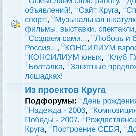
Осмысляем свою работу
,
До
объявлений!
,
Сайт Круга
,
Сп
спорт!
,
Музыкальная шкатулк
фильмы, выставки, спектакли, 
Создаем сами...
,
Любовь и б
Россия...
,
КОНСИЛИУМ взро
КОНСИЛИУМ юных
,
Клуб 
Болталка
,
Занятные предло
лошадках!
Из проектов Круга
Подфорумы:
День рождени
Надежда - 2006
,
Композиция
Победы - 2007
,
Рождественск
Круга
,
Построение СЕБЯ
,
До