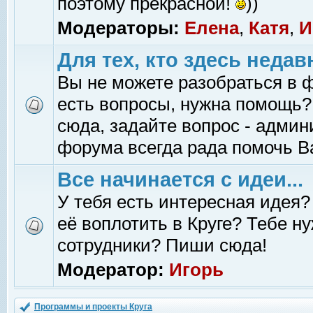
поэтому прекрасной!
))
Модераторы:
Елена
,
Катя
,
И
Для тех, кто здесь недав
Вы не можете разобраться в 
есть вопросы, нужна помощь?
сюда, задайте вопрос - адми
форума всегда рада помочь В
Все начинается с идеи...
У тебя есть интересная идея?
её воплотить в Круге? Тебе н
сотрудники? Пиши сюда!
Модератор:
Игорь
Программы и проекты Круга