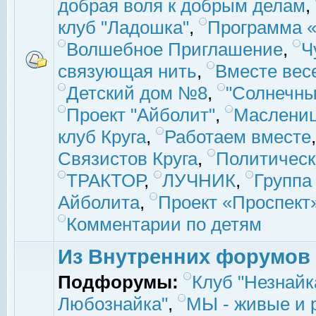
добрая воля к добрым делам
,
клуб "Ладошка"
,
Программа «
Волшебное Приглашение
,
Ч
связующая нить
,
Вместе вес
Детский дом №8
,
"Солнечны
Проект "Айболит"
,
Маслени
клуб Круга
,
Работаем вместе
Связистов Круга
,
Политическ
ТРАКТОР
,
ЛУЧНИК
,
Группа
Айболита
,
Проект «Проспект
Комментарии по детям
Из Внутренних форумов
Подфорумы:
Клуб "Незнайк
Любознайка"
,
МЫ - живые и р