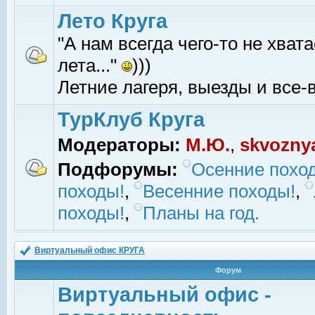
Лето Круга
"А нам всегда чего-то не хвата
лета..."
)))
Летние лагеря, выезды и все-в
ТурКлуб Круга
Модераторы:
М.Ю.
,
skvozny
Подфорумы:
Осенние похо
походы!
,
Весенние походы!
,
походы!
,
Планы на год.
Виртуальный офис КРУГА
Форум
Виртуальный офис -