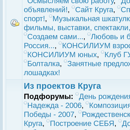
Осмысляем свою работу
,
До
объявлений!
,
Сайт Круга
,
Сп
спорт!
,
Музыкальная шкатулк
фильмы, выставки, спектакли, 
Создаем сами...
,
Любовь и б
Россия...
,
КОНСИЛИУМ взро
КОНСИЛИУМ юных
,
Клуб 
Болталка
,
Занятные предло
лошадках!
Из проектов Круга
Подфорумы:
День рождени
Надежда - 2006
,
Композиция
Победы - 2007
,
Рождественск
Круга
,
Построение СЕБЯ
,
До