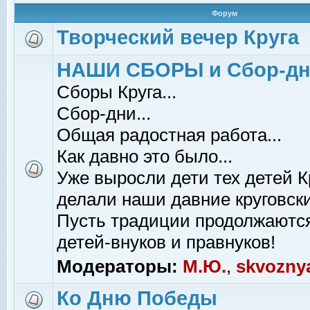
Форум
Творческий вечер Круга
НАШИ СБОРЫ и Сбор-д
Сборы Круга...
Сбор-дни...
Общая радостная работа...
Как давно это было...
Уже выросли дети тех детей К
делали наши давние круговски
Пусть традиции продолжаютс
детей-внуков и правнуков!
Модераторы:
М.Ю.
,
skvozny
Ко Дню Победы