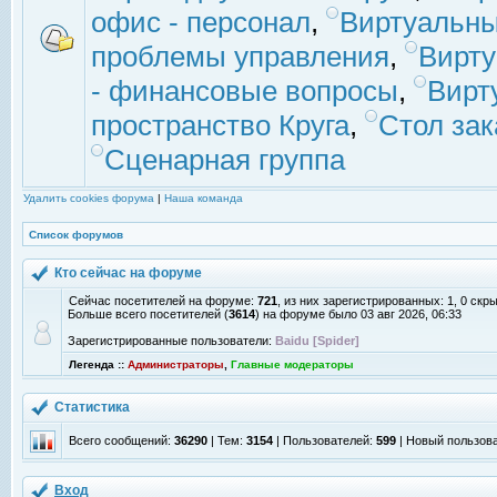
офис - персонал
,
Виртуальны
проблемы управления
,
Вирт
- финансовые вопросы
,
Вирт
пространство Круга
,
Стол зак
Сценарная группа
Удалить cookies форума
|
Наша команда
Список форумов
Кто сейчас на форуме
Сейчас посетителей на форуме:
721
, из них зарегистрированных: 1, 0 скр
Больше всего посетителей (
3614
) на форуме было 03 авг 2026, 06:33
Зарегистрированные пользователи:
Baidu [Spider]
Легенда ::
Администраторы
,
Главные модераторы
Статистика
Всего сообщений:
36290
| Тем:
3154
| Пользователей:
599
| Новый пользов
Вход