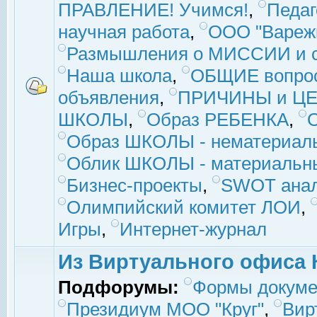
ПРАВЛЕНИЕ! Учимся!
,
Педаг
научная работа
,
ООО "Вареж
Размышления о МИССИИ и с
Наша школа
,
ОБЩИЕ вопро
объявления
,
ПРИЧИНЫ и ЦЕ
ШКОЛЫ
,
Образ РЕБЕНКА
,
Образ ШКОЛЫ - нематериаль
Облик ШКОЛЫ - материальны
Бизнес-проекты
,
SWOT ана
Олимпийский комитет ЛОИ
,
Игры
,
Интернет-журнал
Из Виртуального офиса 
Подфорумы:
Формы докуме
Президиум МОО "Круг"
,
Вир