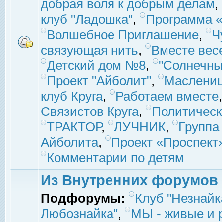
добрая воля к добрым делам
,
клуб "Ладошка"
,
Программа «
Волшебное Приглашение
,
Ч
связующая нить
,
Вместе вес
Детский дом №8
,
"Солнечны
Проект "Айболит"
,
Маслени
клуб Круга
,
Работаем вместе
Связистов Круга
,
Политическ
ТРАКТОР
,
ЛУЧНИК
,
Группа
Айболита
,
Проект «Проспект
Комментарии по детям
Из Внутренних форумов
Подфорумы:
Клуб "Незнайк
Любознайка"
,
МЫ - живые и р