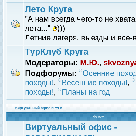
Лето Круга
"А нам всегда чего-то не хвата
лета..."
)))
Летние лагеря, выезды и все-в
ТурКлуб Круга
Модераторы:
М.Ю.
,
skvozny
Подфорумы:
Осенние похо
походы!
,
Весенние походы!
,
походы!
,
Планы на год.
Виртуальный офис КРУГА
Форум
Виртуальный офис -