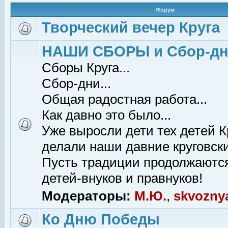
Форум
Творческий вечер Круга
НАШИ СБОРЫ и Сбор-д
Сборы Круга...
Сбор-дни...
Общая радостная работа...
Как давно это было...
Уже выросли дети тех детей К
делали наши давние круговски
Пусть традиции продолжаютс
детей-внуков и правнуков!
Модераторы:
М.Ю.
,
skvozny
Ко Дню Победы