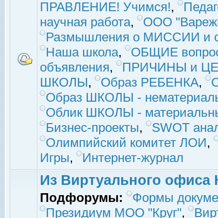
ПРАВЛЕНИЕ! Учимся!
,
Педаг
научная работа
,
ООО "Вареж
Размышления о МИССИИ и с
Наша школа
,
ОБЩИЕ вопро
объявления
,
ПРИЧИНЫ и ЦЕ
ШКОЛЫ
,
Образ РЕБЕНКА
,
Образ ШКОЛЫ - нематериаль
Облик ШКОЛЫ - материальны
Бизнес-проекты
,
SWOT ана
Олимпийский комитет ЛОИ
,
Игры
,
Интернет-журнал
Из Виртуального офиса 
Подфорумы:
Формы докуме
Президиум МОО "Круг"
,
Вир