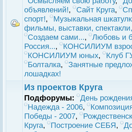
Осмысляем свою работу
,
До
объявлений!
,
Сайт Круга
,
Сп
спорт!
,
Музыкальная шкатулк
фильмы, выставки, спектакли, 
Создаем сами...
,
Любовь и б
Россия...
,
КОНСИЛИУМ взро
КОНСИЛИУМ юных
,
Клуб 
Болталка
,
Занятные предло
лошадках!
Из проектов Круга
Подфорумы:
День рождени
Надежда - 2006
,
Композиция
Победы - 2007
,
Рождественск
Круга
,
Построение СЕБЯ
,
До