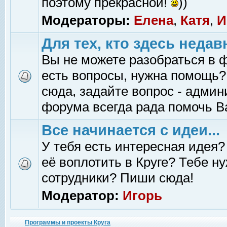
поэтому прекрасной!
))
Модераторы:
Елена
,
Катя
,
И
Для тех, кто здесь недав
Вы не можете разобраться в 
есть вопросы, нужна помощь?
сюда, задайте вопрос - адми
форума всегда рада помочь В
Все начинается с идеи...
У тебя есть интересная идея?
её воплотить в Круге? Тебе н
сотрудники? Пиши сюда!
Модератор:
Игорь
Программы и проекты Круга