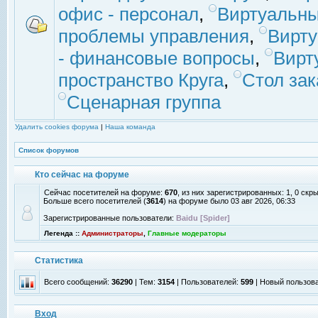
офис - персонал
,
Виртуальны
проблемы управления
,
Вирт
- финансовые вопросы
,
Вирт
пространство Круга
,
Стол зак
Сценарная группа
Удалить cookies форума
|
Наша команда
Список форумов
Кто сейчас на форуме
Сейчас посетителей на форуме:
670
, из них зарегистрированных: 1, 0 скр
Больше всего посетителей (
3614
) на форуме было 03 авг 2026, 06:33
Зарегистрированные пользователи:
Baidu [Spider]
Легенда ::
Администраторы
,
Главные модераторы
Статистика
Всего сообщений:
36290
| Тем:
3154
| Пользователей:
599
| Новый пользов
Вход