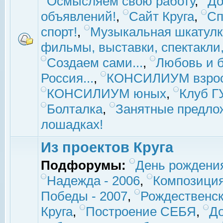
Осмысляем свою работу
,
До
объявлений!
,
Сайт Круга
,
Сп
спорт!
,
Музыкальная шкатулк
фильмы, выставки, спектакли, 
Создаем сами...
,
Любовь и б
Россия...
,
КОНСИЛИУМ взро
КОНСИЛИУМ юных
,
Клуб 
Болталка
,
Занятные предло
лошадках!
Из проектов Круга
Подфорумы:
День рождени
Надежда - 2006
,
Композиция
Победы - 2007
,
Рождественск
Круга
,
Построение СЕБЯ
,
До