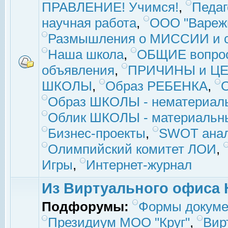
ПРАВЛЕНИЕ! Учимся!
,
Педаг
научная работа
,
ООО "Вареж
Размышления о МИССИИ и с
Наша школа
,
ОБЩИЕ вопро
объявления
,
ПРИЧИНЫ и ЦЕ
ШКОЛЫ
,
Образ РЕБЕНКА
,
Образ ШКОЛЫ - нематериаль
Облик ШКОЛЫ - материальны
Бизнес-проекты
,
SWOT ана
Олимпийский комитет ЛОИ
,
Игры
,
Интернет-журнал
Из Виртуального офиса 
Подфорумы:
Формы докуме
Президиум МОО "Круг"
,
Вир