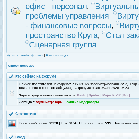
офис - персонал
,
Виртуальны
проблемы управления
,
Вирт
- финансовые вопросы
,
Вирт
пространство Круга
,
Стол зак
Сценарная группа
Удалить cookies форума
|
Наша команда
Список форумов
Кто сейчас на форуме
Сейчас посетителей на форуме:
795
, из них зарегистрированных: 2, 0 скр
Больше всего посетителей (
3614
) на форуме было 03 авг 2026, 06:33
Зарегистрированные пользователи:
Baidu [Spider]
,
Majestic-12 [Bot]
Легенда ::
Администраторы
,
Главные модераторы
Статистика
Всего сообщений:
36290
| Тем:
3154
| Пользователей:
599
| Новый пользов
Вход