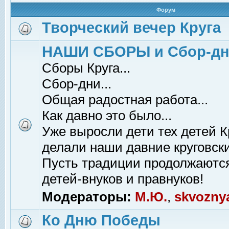
Форум
Творческий вечер Круга
НАШИ СБОРЫ и Сбор-д
Сборы Круга...
Сбор-дни...
Общая радостная работа...
Как давно это было...
Уже выросли дети тех детей К
делали наши давние круговски
Пусть традиции продолжаютс
детей-внуков и правнуков!
Модераторы:
М.Ю.
,
skvozny
Ко Дню Победы