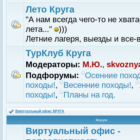
Лето Круга
"А нам всегда чего-то не хвата
лета..."
)))
Летние лагеря, выезды и все-в
ТурКлуб Круга
Модераторы:
М.Ю.
,
skvozny
Подфорумы:
Осенние похо
походы!
,
Весенние походы!
,
походы!
,
Планы на год.
Виртуальный офис КРУГА
Форум
Виртуальный офис -