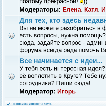
поэтому прекрасной!
))
Модераторы:
Елена
,
Катя
,
И
Для тех, кто здесь недав
Вы не можете разобраться в 
есть вопросы, нужна помощь?
сюда, задайте вопрос - адми
форума всегда рада помочь В
Все начинается с идеи...
У тебя есть интересная идея?
её воплотить в Круге? Тебе н
сотрудники? Пиши сюда!
Модератор:
Игорь
Программы и проекты Круга