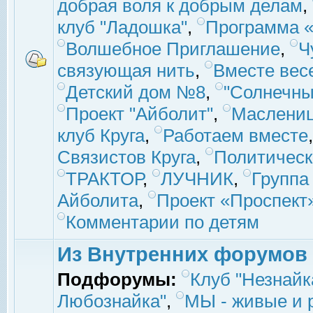
добрая воля к добрым делам
,
клуб "Ладошка"
,
Программа «
Волшебное Приглашение
,
Ч
связующая нить
,
Вместе вес
Детский дом №8
,
"Солнечны
Проект "Айболит"
,
Маслени
клуб Круга
,
Работаем вместе
Связистов Круга
,
Политическ
ТРАКТОР
,
ЛУЧНИК
,
Группа
Айболита
,
Проект «Проспект
Комментарии по детям
Из Внутренних форумов
Подфорумы:
Клуб "Незнайк
Любознайка"
,
МЫ - живые и р