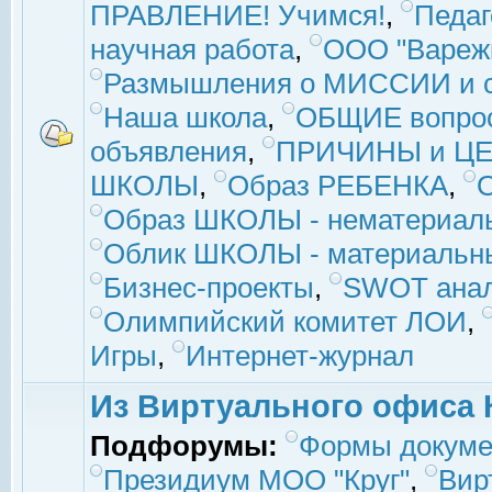
ПРАВЛЕНИЕ! Учимся!
,
Педаг
научная работа
,
ООО "Вареж
Размышления о МИССИИ и с
Наша школа
,
ОБЩИЕ вопро
объявления
,
ПРИЧИНЫ и ЦЕ
ШКОЛЫ
,
Образ РЕБЕНКА
,
Образ ШКОЛЫ - нематериаль
Облик ШКОЛЫ - материальны
Бизнес-проекты
,
SWOT ана
Олимпийский комитет ЛОИ
,
Игры
,
Интернет-журнал
Из Виртуального офиса 
Подфорумы:
Формы докуме
Президиум МОО "Круг"
,
Вир