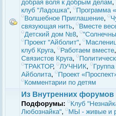
добрая воля к добрым делам
,
клуб "Ладошка"
,
Программа «
Волшебное Приглашение
,
Ч
связующая нить
,
Вместе вес
Детский дом №8
,
"Солнечны
Проект "Айболит"
,
Маслени
клуб Круга
,
Работаем вместе
Связистов Круга
,
Политическ
ТРАКТОР
,
ЛУЧНИК
,
Группа
Айболита
,
Проект «Проспект
Комментарии по детям
Из Внутренних форумов
Подфорумы:
Клуб "Незнайк
Любознайка"
,
МЫ - живые и р