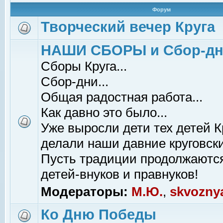
Форум
Творческий вечер Круга
НАШИ СБОРЫ и Сбор-д
Сборы Круга...
Сбор-дни...
Общая радостная работа...
Как давно это было...
Уже выросли дети тех детей К
делали наши давние круговски
Пусть традиции продолжаютс
детей-внуков и правнуков!
Модераторы:
М.Ю.
,
skvozny
Ко Дню Победы