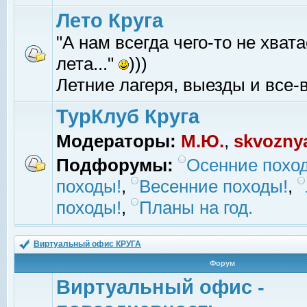
Лето Круга
"А нам всегда чего-то не хвата
лета..."
)))
Летние лагеря, выезды и все-в
ТурКлуб Круга
Модераторы:
М.Ю.
,
skvozny
Подфорумы:
Осенние похо
походы!
,
Весенние походы!
,
походы!
,
Планы на год.
Виртуальный офис КРУГА
Форум
Виртуальный офис -