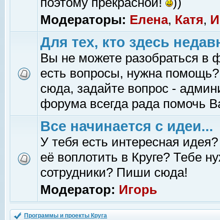
поэтому прекрасной!
))
Модераторы:
Елена
,
Катя
,
И
Для тех, кто здесь недав
Вы не можете разобраться в 
есть вопросы, нужна помощь?
сюда, задайте вопрос - адми
форума всегда рада помочь В
Все начинается с идеи...
У тебя есть интересная идея?
её воплотить в Круге? Тебе н
сотрудники? Пиши сюда!
Модератор:
Игорь
Программы и проекты Круга