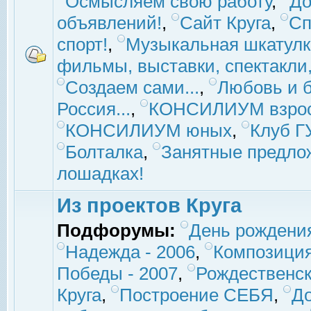
Осмысляем свою работу
,
До
объявлений!
,
Сайт Круга
,
Сп
спорт!
,
Музыкальная шкатулк
фильмы, выставки, спектакли, 
Создаем сами...
,
Любовь и б
Россия...
,
КОНСИЛИУМ взро
КОНСИЛИУМ юных
,
Клуб 
Болталка
,
Занятные предло
лошадках!
Из проектов Круга
Подфорумы:
День рождени
Надежда - 2006
,
Композиция
Победы - 2007
,
Рождественск
Круга
,
Построение СЕБЯ
,
До