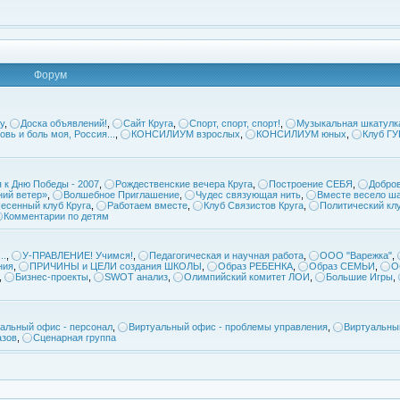
Форум
у
,
Доска объявлений!
,
Сайт Круга
,
Спорт, спорт, спорт!
,
Музыкальная шкатулк
овь и боль моя, Россия...
,
КОНСИЛИУМ взрослых
,
КОНСИЛИУМ юных
,
Клуб Г
 к Дню Победы - 2007
,
Рождественские вечера Круга
,
Построение СЕБЯ
,
Добров
ий ветер»
,
Волшебное Приглашение
,
Чудес связующая нить
,
Вместе весело ша
есенный клуб Круга
,
Работаем вместе
,
Клуб Связистов Круга
,
Политический кл
Комментарии по детям
..
,
У-ПРАВЛЕНИЕ! Учимся!
,
Педагогическая и научная работа
,
ООО "Варежка"
,
ния
,
ПРИЧИНЫ и ЦЕЛИ создания ШКОЛЫ
,
Образ РЕБЕНКА
,
Образ СЕМЬИ
,
О
,
Бизнес-проекты
,
SWOT анализ
,
Олимпийский комитет ЛОИ
,
Большие Игры
,
альный офис - персонал
,
Виртуальный офис - проблемы управления
,
Виртуальны
азов
,
Сценарная группа