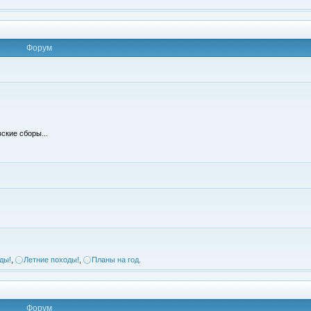
Форум
ские сборы...
ды!
,
Летние походы!
,
Планы на год.
Форум