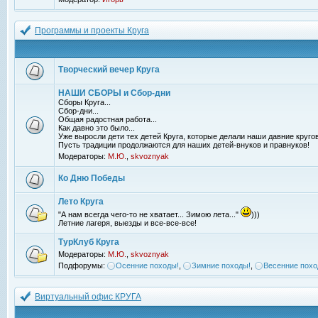
Программы и проекты Круга
Творческий вечер Круга
НАШИ СБОРЫ и Сбор-дни
Сборы Круга...
Сбор-дни...
Общая радостная работа...
Как давно это было...
Уже выросли дети тех детей Круга, которые делали наши давние кругов
Пусть традиции продолжаются для наших детей-внуков и правнуков!
Модераторы:
М.Ю.
,
skvoznyak
Ко Дню Победы
Лето Круга
"А нам всегда чего-то не хватает... Зимою лета..."
)))
Летние лагеря, выезды и все-все-все!
ТурКлуб Круга
Модераторы:
М.Ю.
,
skvoznyak
Подфорумы:
Осенние походы!
,
Зимние походы!
,
Весенние похо
Виртуальный офис КРУГА