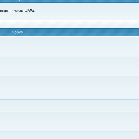
п открыт членам ШАРа.
Форум