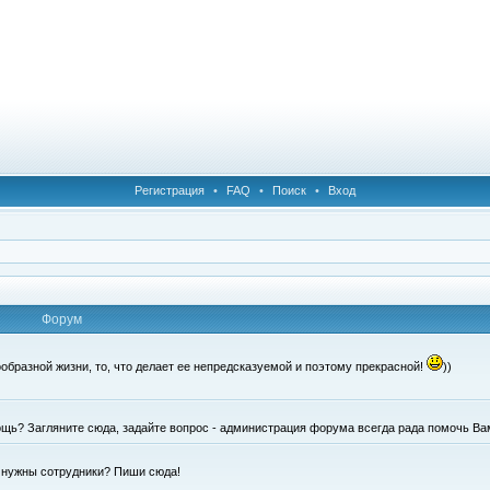
Регистрация
•
FAQ
•
Поиск
•
Вход
Форум
образной жизни, то, что делает ее непредсказуемой и поэтому прекрасной!
))
щь? Загляните сюда, задайте вопрос - администрация форума всегда рада помочь Ва
е нужны сотрудники? Пиши сюда!