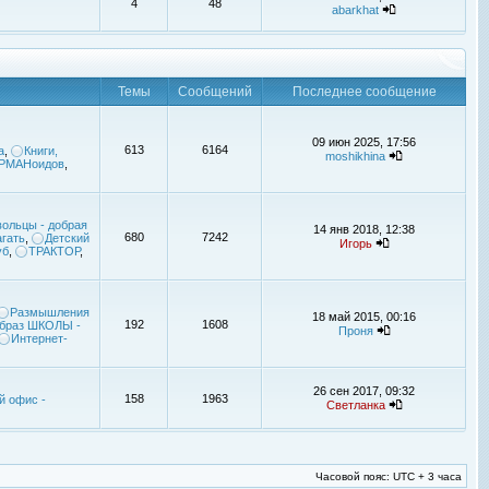
4
48
abarkhat
Темы
Сообщений
Последнее сообщение
09 июн 2025, 17:56
613
6164
а
,
Книги,
moshikhina
УРМАНоидов
,
ольцы - добрая
14 янв 2018, 12:38
680
7242
гать
,
Детский
Игорь
уб
,
ТРАКТОР
,
Размышления
18 май 2015, 00:16
192
1608
браз ШКОЛЫ -
Проня
Интернет-
26 сен 2017, 09:32
158
1963
й офис -
Светланка
Часовой пояс: UTC + 3 часа