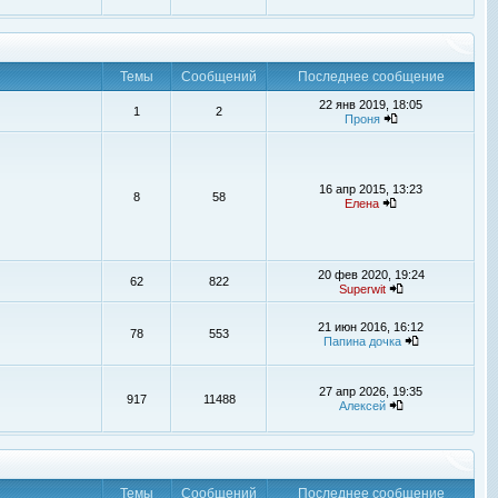
Темы
Сообщений
Последнее сообщение
22 янв 2019, 18:05
1
2
Проня
16 апр 2015, 13:23
8
58
Елена
20 фев 2020, 19:24
62
822
Superwit
21 июн 2016, 16:12
78
553
Папина дочка
27 апр 2026, 19:35
917
11488
Алексей
Темы
Сообщений
Последнее сообщение