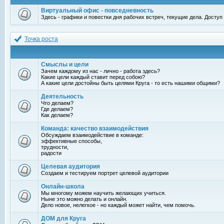
Виртуальный офис - повседневность
Здесь - графики и повестки дня рабочих встреч, текущие дела. Досту
Точка роста
Смыслы и цели
Зачем каждому из нас - лично - работа здесь?
Какие цели каждый ставит перед собою?
А какие цели достойны быть целями Круга - то есть нашими общими?
Деятельность
Что делаем?
Где делаем?
Как делаем?
Команда: качество взаимодействия
Обсуждаем взаимодействие в команде:
эффективные способы,
трудности,
радости
Целевая аудитория
Создаем и тестируем портрет целевой аудитории
Онлайн-школа
Мы многому можем научить желающих учиться.
Ныне это можно делать и онлайн.
Дело новое, нелегкое - но каждый может найти, чем помочь.
ДОМ для Круга