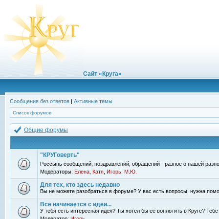
Сайт «Круга»
Сообщения без ответов
|
Активные темы
Список форумов
Общие форумы
"КРУГоверть"
Россыпь сообщений, поздравлений, обращений - разное о нашей разно
Модераторы:
Елена
,
Катя
,
Игорь
,
М.Ю.
Для тех, кто здесь недавно
Вы не можете разобраться в форуме? У вас есть вопросы, нужна помо
Все начинается с идеи...
У тебя есть интересная идея? Ты хотел бы её воплотить в Круге? Теб
Модератор:
Игорь