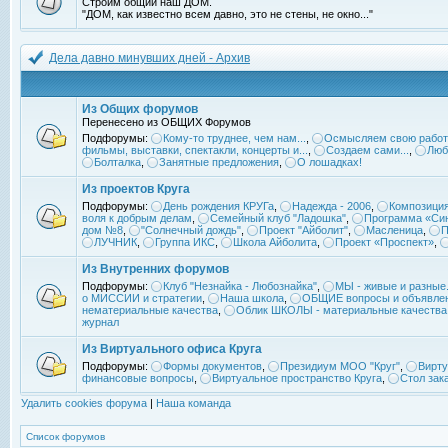
Строим общий наш ДОМ.
"ДОМ, как известно всем давно, это не стены, не окно..."
Дела давно минувших дней - Архив
Из Общих форумов
Перенесено из ОБЩИХ Форумов
Подфорумы:
Кому-то труднее, чем нам...
,
Осмысляем свою работ
фильмы, выставки, спектакли, концерты и...
,
Создаем сами...
,
Люб
Болталка
,
Занятные предложения
,
О лошадках!
Из проектов Круга
Подфорумы:
День рождения КРУГа
,
Надежда - 2006
,
Композиция
воля к добрым делам
,
Семейный клуб "Ладошка"
,
Программа «Син
дом №8
,
"Солнечный дождь"
,
Проект "Айболит"
,
Масленица
,
П
ЛУЧНИК
,
Группа ИКС
,
Школа Айболита
,
Проект «Проспект»
,
Из Внутренних форумов
Подфорумы:
Клуб "Незнайка - Любознайка"
,
МЫ - живые и разные.
о МИССИИ и стратегии
,
Наша школа
,
ОБЩИЕ вопросы и объявле
нематериальные качества
,
Облик ШКОЛЫ - материальные качества
журнал
Из Виртуального офиса Круга
Подфорумы:
Формы документов
,
Президиум МОО "Круг"
,
Вирту
финансовые вопросы
,
Виртуальное пространство Круга
,
Стол зак
Удалить cookies форума
|
Наша команда
Список форумов