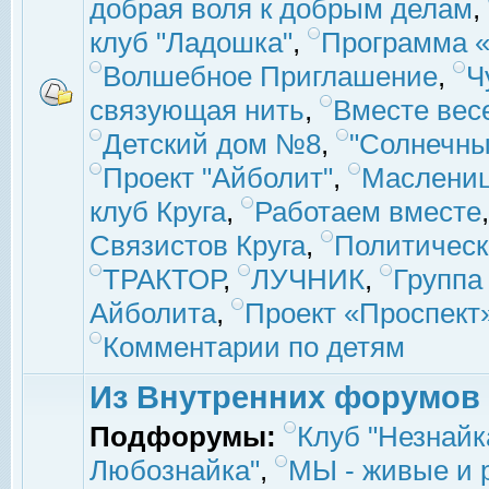
добрая воля к добрым делам
,
клуб "Ладошка"
,
Программа «
Волшебное Приглашение
,
Ч
связующая нить
,
Вместе вес
Детский дом №8
,
"Солнечны
Проект "Айболит"
,
Маслени
клуб Круга
,
Работаем вместе
Связистов Круга
,
Политическ
ТРАКТОР
,
ЛУЧНИК
,
Группа
Айболита
,
Проект «Проспект
Комментарии по детям
Из Внутренних форумов
Подфорумы:
Клуб "Незнайк
Любознайка"
,
МЫ - живые и р