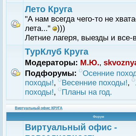
Лето Круга
"А нам всегда чего-то не хвата
лета..."
)))
Летние лагеря, выезды и все-в
ТурКлуб Круга
Модераторы:
М.Ю.
,
skvozny
Подфорумы:
Осенние похо
походы!
,
Весенние походы!
,
походы!
,
Планы на год.
Виртуальный офис КРУГА
Форум
Виртуальный офис -