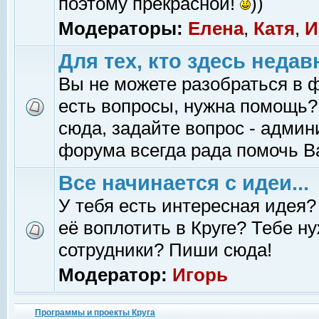
поэтому прекрасной!
))
Модераторы:
Елена
,
Катя
,
И
Для тех, кто здесь недав
Вы не можете разобраться в 
есть вопросы, нужна помощь?
сюда, задайте вопрос - адми
форума всегда рада помочь В
Все начинается с идеи...
У тебя есть интересная идея?
её воплотить в Круге? Тебе н
сотрудники? Пиши сюда!
Модератор:
Игорь
Программы и проекты Круга