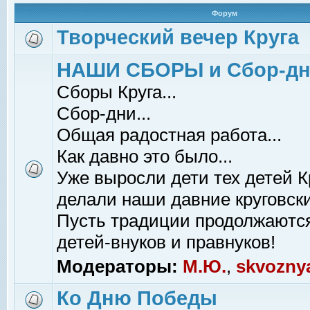
Форум
Творческий вечер Круга
НАШИ СБОРЫ и Сбор-д
Сборы Круга...
Сбор-дни...
Общая радостная работа...
Как давно это было...
Уже выросли дети тех детей К
делали наши давние круговски
Пусть традиции продолжаютс
детей-внуков и правнуков!
Модераторы:
М.Ю.
,
skvozny
Ко Дню Победы