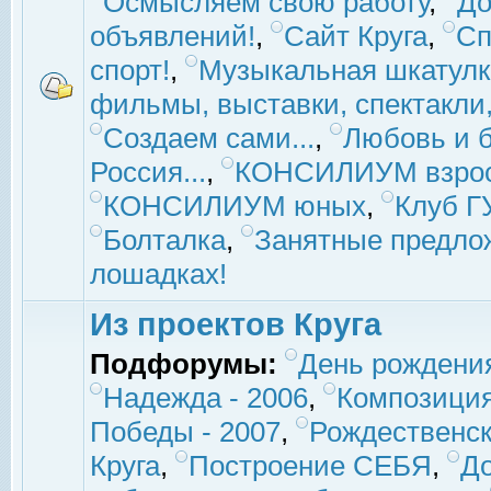
Осмысляем свою работу
,
До
объявлений!
,
Сайт Круга
,
Сп
спорт!
,
Музыкальная шкатулк
фильмы, выставки, спектакли, 
Создаем сами...
,
Любовь и б
Россия...
,
КОНСИЛИУМ взро
КОНСИЛИУМ юных
,
Клуб 
Болталка
,
Занятные предло
лошадках!
Из проектов Круга
Подфорумы:
День рождени
Надежда - 2006
,
Композиция
Победы - 2007
,
Рождественск
Круга
,
Построение СЕБЯ
,
До