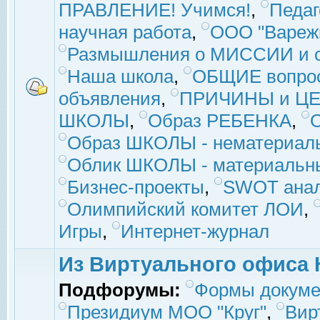
ПРАВЛЕНИЕ! Учимся!
,
Педаг
научная работа
,
ООО "Вареж
Размышления о МИССИИ и с
Наша школа
,
ОБЩИЕ вопро
объявления
,
ПРИЧИНЫ и ЦЕ
ШКОЛЫ
,
Образ РЕБЕНКА
,
Образ ШКОЛЫ - нематериаль
Облик ШКОЛЫ - материальны
Бизнес-проекты
,
SWOT ана
Олимпийский комитет ЛОИ
,
Игры
,
Интернет-журнал
Из Виртуального офиса 
Подфорумы:
Формы докуме
Президиум МОО "Круг"
,
Вир