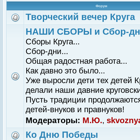
Форум
Творческий вечер Круга
НАШИ СБОРЫ и Сбор-д
Сборы Круга...
Сбор-дни...
Общая радостная работа...
Как давно это было...
Уже выросли дети тех детей К
делали наши давние круговски
Пусть традиции продолжаютс
детей-внуков и правнуков!
Модераторы:
М.Ю.
,
skvozny
Ко Дню Победы