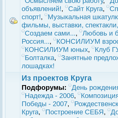
Осмысляем свою работу
,
До
объявлений!
,
Сайт Круга
,
Сп
спорт!
,
Музыкальная шкатулк
фильмы, выставки, спектакли, 
Создаем сами...
,
Любовь и б
Россия...
,
КОНСИЛИУМ взро
КОНСИЛИУМ юных
,
Клуб 
Болталка
,
Занятные предло
лошадках!
Из проектов Круга
Подфорумы:
День рождени
Надежда - 2006
,
Композиция
Победы - 2007
,
Рождественск
Круга
,
Построение СЕБЯ
,
До