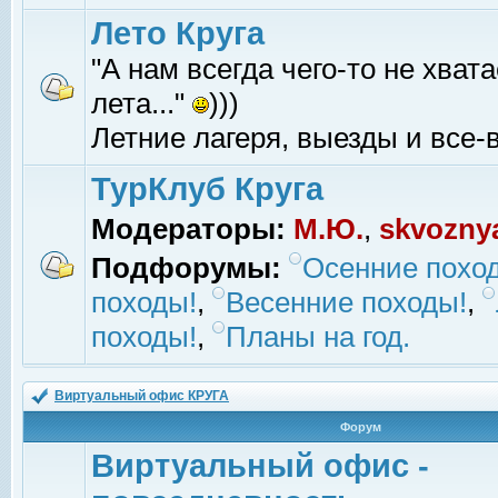
Лето Круга
"А нам всегда чего-то не хвата
лета..."
)))
Летние лагеря, выезды и все-в
ТурКлуб Круга
Модераторы:
М.Ю.
,
skvozny
Подфорумы:
Осенние похо
походы!
,
Весенние походы!
,
походы!
,
Планы на год.
Виртуальный офис КРУГА
Форум
Виртуальный офис -