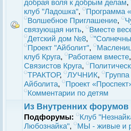
добрая воля к добрым делам
,
клуб "Ладошка"
,
Программа «
Волшебное Приглашение
,
Ч
связующая нить
,
Вместе вес
Детский дом №8
,
"Солнечны
Проект "Айболит"
,
Маслени
клуб Круга
,
Работаем вместе
Связистов Круга
,
Политическ
ТРАКТОР
,
ЛУЧНИК
,
Группа
Айболита
,
Проект «Проспект
Комментарии по детям
Из Внутренних форумов
Подфорумы:
Клуб "Незнайк
Любознайка"
,
МЫ - живые и р