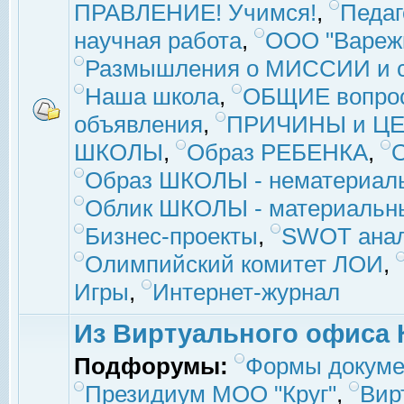
ПРАВЛЕНИЕ! Учимся!
,
Педаг
научная работа
,
ООО "Вареж
Размышления о МИССИИ и с
Наша школа
,
ОБЩИЕ вопро
объявления
,
ПРИЧИНЫ и ЦЕ
ШКОЛЫ
,
Образ РЕБЕНКА
,
Образ ШКОЛЫ - нематериаль
Облик ШКОЛЫ - материальны
Бизнес-проекты
,
SWOT ана
Олимпийский комитет ЛОИ
,
Игры
,
Интернет-журнал
Из Виртуального офиса 
Подфорумы:
Формы докуме
Президиум МОО "Круг"
,
Вир