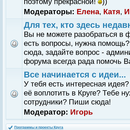
поэтому прекрасной!
))
Модераторы:
Елена
,
Катя
,
И
Для тех, кто здесь недав
Вы не можете разобраться в 
есть вопросы, нужна помощь?
сюда, задайте вопрос - адми
форума всегда рада помочь В
Все начинается с идеи...
У тебя есть интересная идея?
её воплотить в Круге? Тебе н
сотрудники? Пиши сюда!
Модератор:
Игорь
Программы и проекты Круга