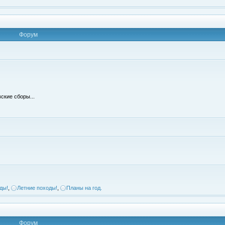
Форум
ские сборы...
ды!
,
Летние походы!
,
Планы на год.
Форум