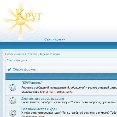
Сайт «Круга»
Сообщения без ответов
|
Активные темы
Список форумов
Общие форумы
"КРУГоверть"
Россыпь сообщений, поздравлений, обращений - разное о нашей разно
Модераторы:
Елена
,
Катя
,
Игорь
,
М.Ю.
Для тех, кто здесь недавно
Вы не можете разобраться в форуме? У вас есть вопросы, нужна помо
Все начинается с идеи...
У тебя есть интересная идея? Ты хотел бы её воплотить в Круге? Теб
Модератор:
Игорь