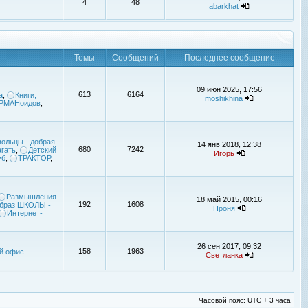
4
48
abarkhat
Темы
Сообщений
Последнее сообщение
09 июн 2025, 17:56
613
6164
а
,
Книги,
moshikhina
УРМАНоидов
,
ольцы - добрая
14 янв 2018, 12:38
680
7242
гать
,
Детский
Игорь
уб
,
ТРАКТОР
,
Размышления
18 май 2015, 00:16
192
1608
браз ШКОЛЫ -
Проня
Интернет-
26 сен 2017, 09:32
158
1963
й офис -
Светланка
Часовой пояс: UTC + 3 часа