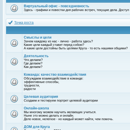
Виртуальный офис - повседневность
Здесь - графики и повестки дня рабочих встреч, текущие дела. Досту
Точка роста
Смыслы и цели
Зачем каждому из нас - лично - работа здесь?
Какие цели каждый ставит перед собою?
А какие цели достойны быть целями Круга - то есть нашими общими?
Деятельность
Что делаем?
Где делаем?
Как делаем?
Команда: качество взаимодействия
Обсуждаем взаимодействие в команде:
эффективные способы,
трудности,
радости
Целевая аудитория
Создаем и тестируем портрет целевой аудитории
Онлайн-школа
Мы многому можем научить желающих учиться.
Ныне это можно делать и онлайн.
Дело новое, нелегкое - но каждый может найти, чем помочь.
ДОМ для Круга