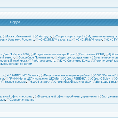
Форум
у
,
Доска объявлений!
,
Сайт Круга
,
Спорт, спорт, спорт!
,
Музыкальная шкатулк
овь и боль моя, Россия...
,
КОНСИЛИУМ взрослых
,
КОНСИЛИУМ юных
,
Клуб Г
 к Дню Победы - 2007
,
Рождественские вечера Круга
,
Построение СЕБЯ
,
Добров
ий ветер»
,
Волшебное Приглашение
,
Чудес связующая нить
,
Вместе весело ша
есенный клуб Круга
,
Работаем вместе
,
Клуб Связистов Круга
,
Политический кл
Комментарии по детям
..
,
У-ПРАВЛЕНИЕ! Учимся!
,
Педагогическая и научная работа
,
ООО "Варежка"
,
ния
,
ПРИЧИНЫ и ЦЕЛИ создания ШКОЛЫ
,
Образ РЕБЕНКА
,
Образ СЕМЬИ
,
О
,
Бизнес-проекты
,
SWOT анализ
,
Олимпийский комитет ЛОИ
,
Большие Игры
,
альный офис - персонал
,
Виртуальный офис - проблемы управления
,
Виртуальны
азов
,
Сценарная группа