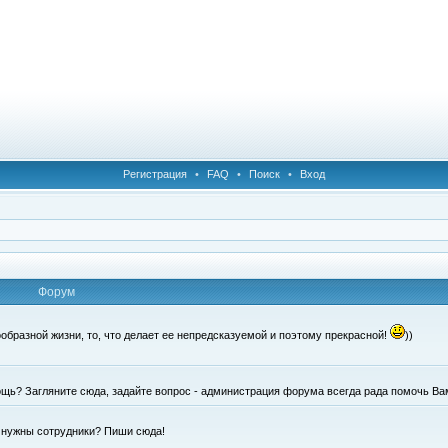
Регистрация
•
FAQ
•
Поиск
•
Вход
Форум
образной жизни, то, что делает ее непредсказуемой и поэтому прекрасной!
))
щь? Загляните сюда, задайте вопрос - администрация форума всегда рада помочь Ва
е нужны сотрудники? Пиши сюда!