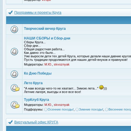
Программы и проекты Круга
Творческий вечер Круга
НАШИ СБОРЫ и Сбор-дни
Сборы Круга...
Сбор-дни...
Общая радостная работа...
Как давно это было...
Уже выросли дети тех детей Круга, которые делали наши давние кругов
Пусть традиции продолжаются для наших детей-внуков и правнуков!
Модераторы:
М.Ю.
,
skvoznyak
Ко Дню Победы
Лето Круга
"А нам всегда чего-то не хватает... Зимою лета..."
)))
Летние лагеря, выезды и все-все-все!
ТурКлуб Круга
Модераторы:
М.Ю.
,
skvoznyak
Подфорумы:
Осенние походы!
,
Зимние походы!
,
Весенние похо
Виртуальный офис КРУГА