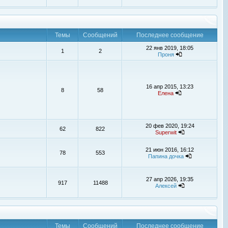
Темы
Сообщений
Последнее сообщение
22 янв 2019, 18:05
1
2
Проня
16 апр 2015, 13:23
8
58
Елена
20 фев 2020, 19:24
62
822
Superwit
21 июн 2016, 16:12
78
553
Папина дочка
27 апр 2026, 19:35
917
11488
Алексей
Темы
Сообщений
Последнее сообщение