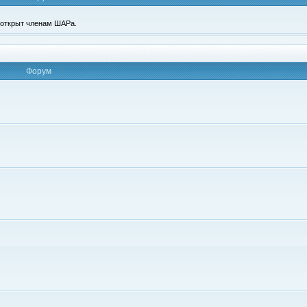
п открыт членам ШАРа.
Форум