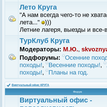
Лето Круга
"А нам всегда чего-то не хвата
лета..."
)))
Летние лагеря, выезды и все-в
ТурКлуб Круга
Модераторы:
М.Ю.
,
skvozny
Подфорумы:
Осенние похо
походы!
,
Весенние походы!
,
походы!
,
Планы на год.
Виртуальный офис КРУГА
Форум
Виртуальный офис -