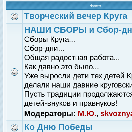
Форум
Творческий вечер Круга
НАШИ СБОРЫ и Сбор-д
Сборы Круга...
Сбор-дни...
Общая радостная работа...
Как давно это было...
Уже выросли дети тех детей К
делали наши давние круговски
Пусть традиции продолжаютс
детей-внуков и правнуков!
Модераторы:
М.Ю.
,
skvozny
Ко Дню Победы