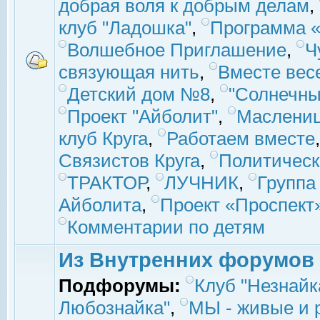
добрая воля к добрым делам
,
клуб "Ладошка"
,
Программа «
Волшебное Приглашение
,
Ч
связующая нить
,
Вместе вес
Детский дом №8
,
"Солнечны
Проект "Айболит"
,
Маслени
клуб Круга
,
Работаем вместе
Связистов Круга
,
Политическ
ТРАКТОР
,
ЛУЧНИК
,
Группа
Айболита
,
Проект «Проспект
Комментарии по детям
Из Внутренних форумов
Подфорумы:
Клуб "Незнайк
Любознайка"
,
МЫ - живые и р