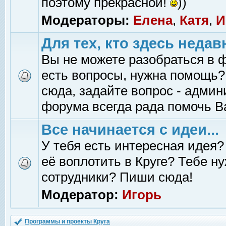
поэтому прекрасной!
))
Модераторы:
Елена
,
Катя
,
И
Для тех, кто здесь недав
Вы не можете разобраться в 
есть вопросы, нужна помощь?
сюда, задайте вопрос - адми
форума всегда рада помочь В
Все начинается с идеи...
У тебя есть интересная идея?
её воплотить в Круге? Тебе н
сотрудники? Пиши сюда!
Модератор:
Игорь
Программы и проекты Круга