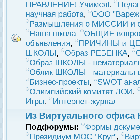
ПРАВЛЕНИЕ! Учимся!
,
Педаг
научная работа
,
ООО "Вареж
Размышления о МИССИИ и с
Наша школа
,
ОБЩИЕ вопро
объявления
,
ПРИЧИНЫ и ЦЕ
ШКОЛЫ
,
Образ РЕБЕНКА
,
Образ ШКОЛЫ - нематериаль
Облик ШКОЛЫ - материальны
Бизнес-проекты
,
SWOT ана
Олимпийский комитет ЛОИ
,
Игры
,
Интернет-журнал
Из Виртуального офиса 
Подфорумы:
Формы докуме
Президиум МОО "Круг"
,
Вир