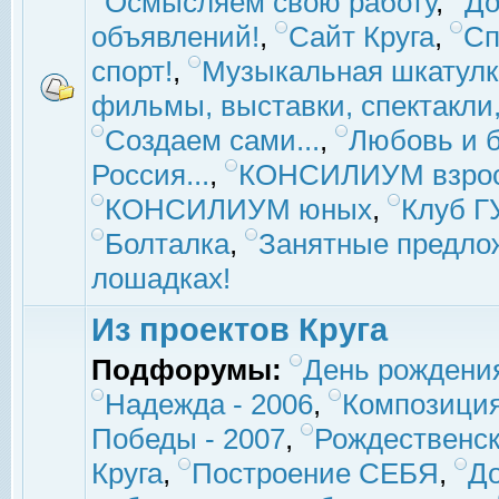
Осмысляем свою работу
,
До
объявлений!
,
Сайт Круга
,
Сп
спорт!
,
Музыкальная шкатулк
фильмы, выставки, спектакли, 
Создаем сами...
,
Любовь и б
Россия...
,
КОНСИЛИУМ взро
КОНСИЛИУМ юных
,
Клуб 
Болталка
,
Занятные предло
лошадках!
Из проектов Круга
Подфорумы:
День рождени
Надежда - 2006
,
Композиция
Победы - 2007
,
Рождественск
Круга
,
Построение СЕБЯ
,
До