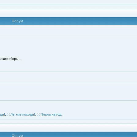
Форум
ские сборы...
ды!
,
Летние походы!
,
Планы на год.
Форум