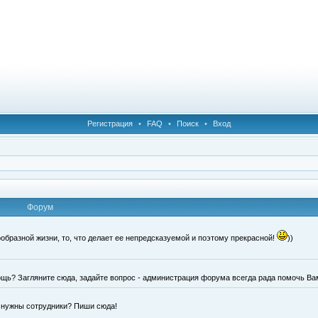
Регистрация
•
FAQ
•
Поиск
•
Вход
Форум
образной жизни, то, что делает ее непредсказуемой и поэтому прекрасной!
))
щь? Загляните сюда, задайте вопрос - администрация форума всегда рада помочь Ва
е нужны сотрудники? Пиши сюда!