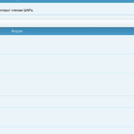
п открыт членам ШАРа.
Форум