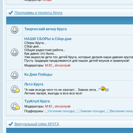
Программы и проекты Круга
Творческий вечер Круга
НАШИ СБОРЫ и Сбор-дни
Сборы Круга...
Сбор-дни...
Общая радостная работа...
Как давно это было...
Уже выросли дети тех детей Круга, которые делали наши давние кругов
Пусть традиции продолжаются для наших детей-внуков и правнуков!
Модераторы:
М.Ю.
,
skvoznyak
Ко Дню Победы
Лето Круга
"А нам всегда чего-то не хватает... Зимою лета..."
)))
Летние лагеря, выезды и все-все-все!
ТурКлуб Круга
Модераторы:
М.Ю.
,
skvoznyak
Подфорумы:
Осенние походы!
,
Зимние походы!
,
Весенние похо
Виртуальный офис КРУГА