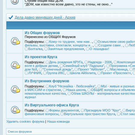
Строим общий наш ДОМ.
"ДОМ, как известно всем давно, это не стены, не окно..."
Дела давно минувших дней - Архив
Из Общих форумов
Перенесено из ОБЩИХ Форумов
Подфорумы:
Кому-то труднее, чем нам...
,
Осмысляем свою работ
фильмы, выставки, спектакли, концерты и...
,
Создаем сами...
,
Люб
Болталка
,
Занятные предложения
,
О лошадках!
Из проектов Круга
Подфорумы:
День рождения КРУГа
,
Надежда - 2006
,
Композиция
воля к добрым делам
,
Семейный клуб "Ладошка"
,
Программа «Син
дом №8
,
"Солнечный дождь"
,
Проект "Айболит"
,
Масленица
,
П
ЛУЧНИК
,
Группа ИКС
,
Школа Айболита
,
Проект «Проспект»
,
Из Внутренних форумов
Подфорумы:
Клуб "Незнайка - Любознайка"
,
МЫ - живые и разные.
о МИССИИ и стратегии
,
Наша школа
,
ОБЩИЕ вопросы и объявле
нематериальные качества
,
Облик ШКОЛЫ - материальные качества
журнал
Из Виртуального офиса Круга
Подфорумы:
Формы документов
,
Президиум МОО "Круг"
,
Вирту
финансовые вопросы
,
Виртуальное пространство Круга
,
Стол зак
Удалить cookies форума
|
Наша команда
Список форумов