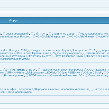
Форум
у
,
Доска объявлений!
,
Сайт Круга
,
Спорт, спорт, спорт!
,
Музыкальная шкатулк
овь и боль моя, Россия...
,
КОНСИЛИУМ взрослых
,
КОНСИЛИУМ юных
,
Клуб Г
 к Дню Победы - 2007
,
Рождественские вечера Круга
,
Построение СЕБЯ
,
Добров
ий ветер»
,
Волшебное Приглашение
,
Чудес связующая нить
,
Вместе весело ша
есенный клуб Круга
,
Работаем вместе
,
Клуб Связистов Круга
,
Политический кл
Комментарии по детям
..
,
У-ПРАВЛЕНИЕ! Учимся!
,
Педагогическая и научная работа
,
ООО "Варежка"
,
ния
,
ПРИЧИНЫ и ЦЕЛИ создания ШКОЛЫ
,
Образ РЕБЕНКА
,
Образ СЕМЬИ
,
О
,
Бизнес-проекты
,
SWOT анализ
,
Олимпийский комитет ЛОИ
,
Большие Игры
,
альный офис - персонал
,
Виртуальный офис - проблемы управления
,
Виртуальны
азов
,
Сценарная группа