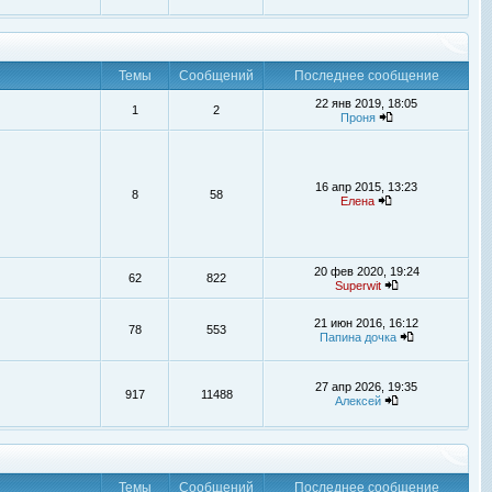
Темы
Сообщений
Последнее сообщение
22 янв 2019, 18:05
1
2
Проня
16 апр 2015, 13:23
8
58
Елена
20 фев 2020, 19:24
62
822
Superwit
21 июн 2016, 16:12
78
553
Папина дочка
27 апр 2026, 19:35
917
11488
Алексей
Темы
Сообщений
Последнее сообщение