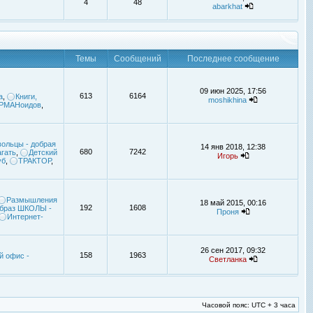
4
48
abarkhat
Темы
Сообщений
Последнее сообщение
09 июн 2025, 17:56
613
6164
а
,
Книги,
moshikhina
УРМАНоидов
,
ольцы - добрая
14 янв 2018, 12:38
680
7242
гать
,
Детский
Игорь
уб
,
ТРАКТОР
,
Размышления
18 май 2015, 00:16
192
1608
браз ШКОЛЫ -
Проня
Интернет-
26 сен 2017, 09:32
158
1963
й офис -
Светланка
Часовой пояс: UTC + 3 часа