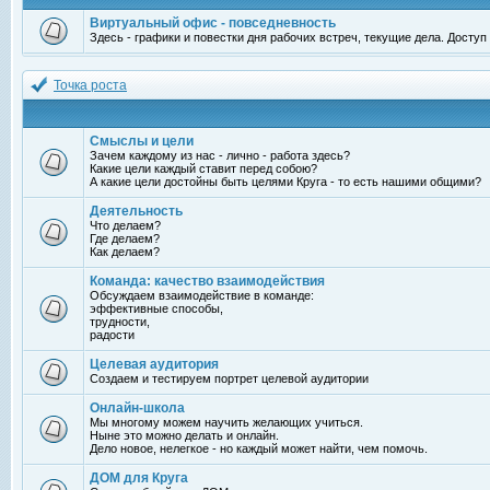
Виртуальный офис - повседневность
Здесь - графики и повестки дня рабочих встреч, текущие дела. Досту
Точка роста
Смыслы и цели
Зачем каждому из нас - лично - работа здесь?
Какие цели каждый ставит перед собою?
А какие цели достойны быть целями Круга - то есть нашими общими?
Деятельность
Что делаем?
Где делаем?
Как делаем?
Команда: качество взаимодействия
Обсуждаем взаимодействие в команде:
эффективные способы,
трудности,
радости
Целевая аудитория
Создаем и тестируем портрет целевой аудитории
Онлайн-школа
Мы многому можем научить желающих учиться.
Ныне это можно делать и онлайн.
Дело новое, нелегкое - но каждый может найти, чем помочь.
ДОМ для Круга