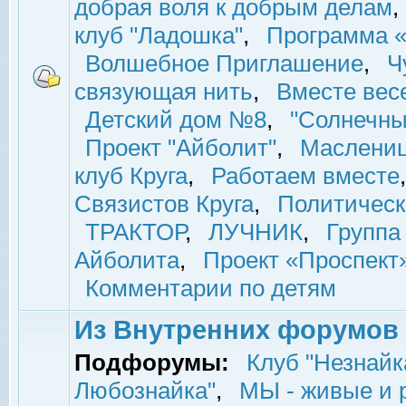
добрая воля к добрым делам
,
клуб "Ладошка"
,
Программа «
Волшебное Приглашение
,
Ч
связующая нить
,
Вместе вес
Детский дом №8
,
"Солнечны
Проект "Айболит"
,
Маслени
клуб Круга
,
Работаем вместе
Связистов Круга
,
Политическ
ТРАКТОР
,
ЛУЧНИК
,
Группа
Айболита
,
Проект «Проспект
Комментарии по детям
Из Внутренних форумов
Подфорумы:
Клуб "Незнайк
Любознайка"
,
МЫ - живые и р