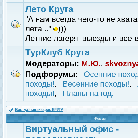
Лето Круга
"А нам всегда чего-то не хвата
лета..."
)))
Летние лагеря, выезды и все-в
ТурКлуб Круга
Модераторы:
М.Ю.
,
skvozny
Подфорумы:
Осенние похо
походы!
,
Весенние походы!
,
походы!
,
Планы на год.
Виртуальный офис КРУГА
Форум
Виртуальный офис -