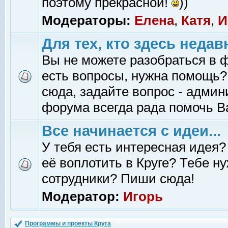
поэтому прекрасной!
))
Модераторы:
Елена
,
Катя
,
И
Для тех, кто здесь недав
Вы не можете разобраться в 
есть вопросы, нужна помощь?
сюда, задайте вопрос - адми
форума всегда рада помочь В
Все начинается с идеи...
У тебя есть интересная идея?
её воплотить в Круге? Тебе н
сотрудники? Пиши сюда!
Модератор:
Игорь
Программы и проекты Круга