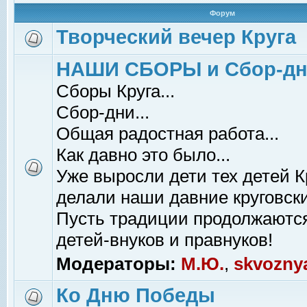
Форум
Творческий вечер Круга
НАШИ СБОРЫ и Сбор-д
Сборы Круга...
Сбор-дни...
Общая радостная работа...
Как давно это было...
Уже выросли дети тех детей К
делали наши давние круговски
Пусть традиции продолжаютс
детей-внуков и правнуков!
Модераторы:
М.Ю.
,
skvozny
Ко Дню Победы