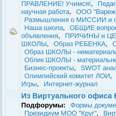
ПРАВЛЕНИЕ! Учимся!
,
Педаг
научная работа
,
ООО "Вареж
Размышления о МИССИИ и с
Наша школа
,
ОБЩИЕ вопро
объявления
,
ПРИЧИНЫ и ЦЕ
ШКОЛЫ
,
Образ РЕБЕНКА
,
Образ ШКОЛЫ - нематериаль
Облик ШКОЛЫ - материальны
Бизнес-проекты
,
SWOT ана
Олимпийский комитет ЛОИ
,
Игры
,
Интернет-журнал
Из Виртуального офиса 
Подфорумы:
Формы докуме
Президиум МОО "Круг"
,
Вир