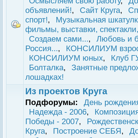
Осмысляем свою работу
,
До
объявлений!
,
Сайт Круга
,
Сп
спорт!
,
Музыкальная шкатулк
фильмы, выставки, спектакли, 
Создаем сами...
,
Любовь и б
Россия...
,
КОНСИЛИУМ взро
КОНСИЛИУМ юных
,
Клуб 
Болталка
,
Занятные предло
лошадках!
Из проектов Круга
Подфорумы:
День рождени
Надежда - 2006
,
Композиция
Победы - 2007
,
Рождественск
Круга
,
Построение СЕБЯ
,
До