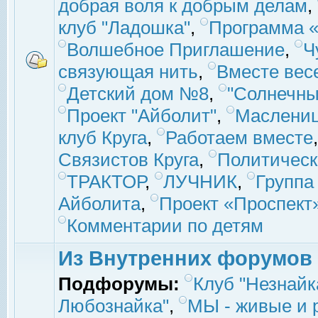
добрая воля к добрым делам
,
клуб "Ладошка"
,
Программа «
Волшебное Приглашение
,
Ч
связующая нить
,
Вместе вес
Детский дом №8
,
"Солнечны
Проект "Айболит"
,
Маслени
клуб Круга
,
Работаем вместе
Связистов Круга
,
Политическ
ТРАКТОР
,
ЛУЧНИК
,
Группа
Айболита
,
Проект «Проспект
Комментарии по детям
Из Внутренних форумов
Подфорумы:
Клуб "Незнайк
Любознайка"
,
МЫ - живые и р