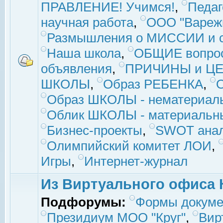
ПРАВЛЕНИЕ! Учимся!
,
Педаг
научная работа
,
ООО "Вареж
Размышления о МИССИИ и с
Наша школа
,
ОБЩИЕ вопро
объявления
,
ПРИЧИНЫ и ЦЕ
ШКОЛЫ
,
Образ РЕБЕНКА
,
Образ ШКОЛЫ - нематериаль
Облик ШКОЛЫ - материальны
Бизнес-проекты
,
SWOT ана
Олимпийский комитет ЛОИ
,
Игры
,
Интернет-журнал
Из Виртуального офиса 
Подфорумы:
Формы докуме
Президиум МОО "Круг"
,
Вир