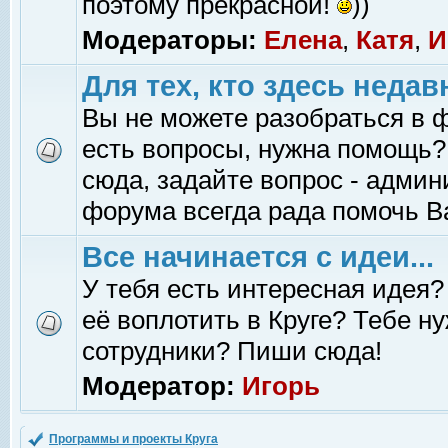
поэтому прекрасной!
))
Модераторы:
Елена
,
Катя
,
И
Для тех, кто здесь недав
Вы не можете разобраться в 
есть вопросы, нужна помощь?
сюда, задайте вопрос - адми
форума всегда рада помочь В
Все начинается с идеи...
У тебя есть интересная идея?
её воплотить в Круге? Тебе н
сотрудники? Пиши сюда!
Модератор:
Игорь
Программы и проекты Круга