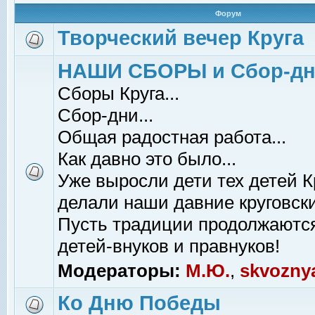
Форум
Творческий вечер Круга
НАШИ СБОРЫ и Сбор-д
Сборы Круга...
Сбор-дни...
Общая радостная работа...
Как давно это было...
Уже выросли дети тех детей К
делали наши давние круговски
Пусть традиции продолжаютс
детей-внуков и правнуков!
Модераторы:
М.Ю.
,
skvozny
Ко Дню Победы