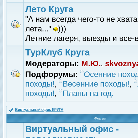
Лето Круга
"А нам всегда чего-то не хвата
лета..."
)))
Летние лагеря, выезды и все-в
ТурКлуб Круга
Модераторы:
М.Ю.
,
skvozny
Подфорумы:
Осенние похо
походы!
,
Весенние походы!
,
походы!
,
Планы на год.
Виртуальный офис КРУГА
Форум
Виртуальный офис -