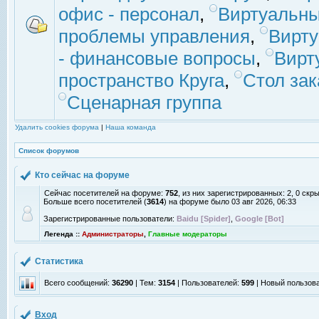
офис - персонал
,
Виртуальны
проблемы управления
,
Вирт
- финансовые вопросы
,
Вирт
пространство Круга
,
Стол зак
Сценарная группа
Удалить cookies форума
|
Наша команда
Список форумов
Кто сейчас на форуме
Сейчас посетителей на форуме:
752
, из них зарегистрированных: 2, 0 скр
Больше всего посетителей (
3614
) на форуме было 03 авг 2026, 06:33
Зарегистрированные пользователи:
Baidu [Spider]
,
Google [Bot]
Легенда ::
Администраторы
,
Главные модераторы
Статистика
Всего сообщений:
36290
| Тем:
3154
| Пользователей:
599
| Новый пользов
Вход