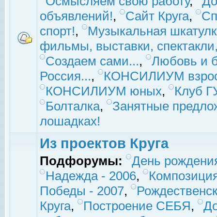
Осмысляем свою работу
,
До
объявлений!
,
Сайт Круга
,
Сп
спорт!
,
Музыкальная шкатулк
фильмы, выставки, спектакли, 
Создаем сами...
,
Любовь и б
Россия...
,
КОНСИЛИУМ взро
КОНСИЛИУМ юных
,
Клуб 
Болталка
,
Занятные предло
лошадках!
Из проектов Круга
Подфорумы:
День рождени
Надежда - 2006
,
Композиция
Победы - 2007
,
Рождественск
Круга
,
Построение СЕБЯ
,
До