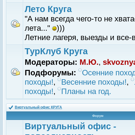
Лето Круга
"А нам всегда чего-то не хвата
лета..."
)))
Летние лагеря, выезды и все-в
ТурКлуб Круга
Модераторы:
М.Ю.
,
skvozny
Подфорумы:
Осенние похо
походы!
,
Весенние походы!
,
походы!
,
Планы на год.
Виртуальный офис КРУГА
Форум
Виртуальный офис -