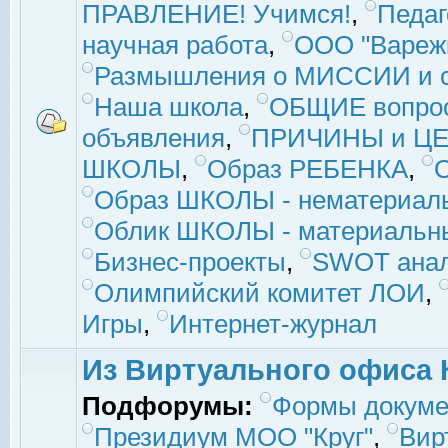
ПРАВЛЕНИЕ! Учимся!
,
Педаг
научная работа
,
ООО "Вареж
Размышления о МИССИИ и с
Наша школа
,
ОБЩИЕ вопро
объявления
,
ПРИЧИНЫ и ЦЕ
ШКОЛЫ
,
Образ РЕБЕНКА
,
Образ ШКОЛЫ - нематериаль
Облик ШКОЛЫ - материальны
Бизнес-проекты
,
SWOT ана
Олимпийский комитет ЛОИ
,
Игры
,
Интернет-журнал
Из Виртуального офиса 
Подфорумы:
Формы докуме
Президиум МОО "Круг"
,
Вир