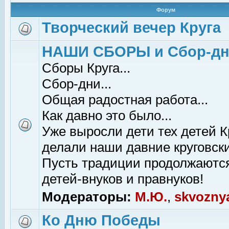
Форум
Творческий вечер Круга
НАШИ СБОРЫ и Сбор-д
Сборы Круга...
Сбор-дни...
Общая радостная работа...
Как давно это было...
Уже выросли дети тех детей К
делали наши давние круговски
Пусть традиции продолжаютс
детей-внуков и правнуков!
Модераторы:
М.Ю.
,
skvozny
Ко Дню Победы