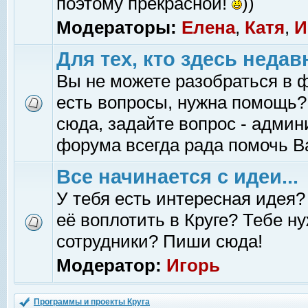
поэтому прекрасной!
))
Модераторы:
Елена
,
Катя
,
И
Для тех, кто здесь недав
Вы не можете разобраться в 
есть вопросы, нужна помощь?
сюда, задайте вопрос - адми
форума всегда рада помочь В
Все начинается с идеи...
У тебя есть интересная идея?
её воплотить в Круге? Тебе н
сотрудники? Пиши сюда!
Модератор:
Игорь
Программы и проекты Круга