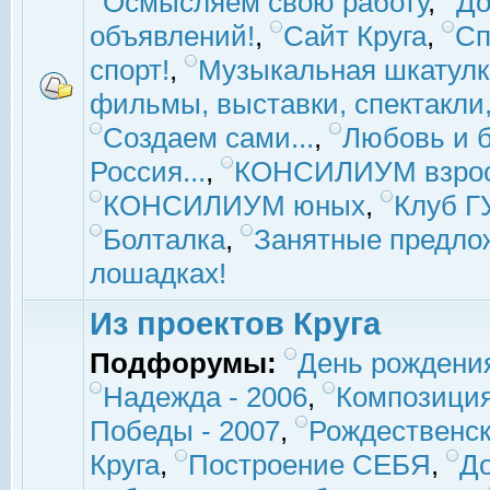
Осмысляем свою работу
,
До
объявлений!
,
Сайт Круга
,
Сп
спорт!
,
Музыкальная шкатулк
фильмы, выставки, спектакли, 
Создаем сами...
,
Любовь и б
Россия...
,
КОНСИЛИУМ взро
КОНСИЛИУМ юных
,
Клуб 
Болталка
,
Занятные предло
лошадках!
Из проектов Круга
Подфорумы:
День рождени
Надежда - 2006
,
Композиция
Победы - 2007
,
Рождественск
Круга
,
Построение СЕБЯ
,
До