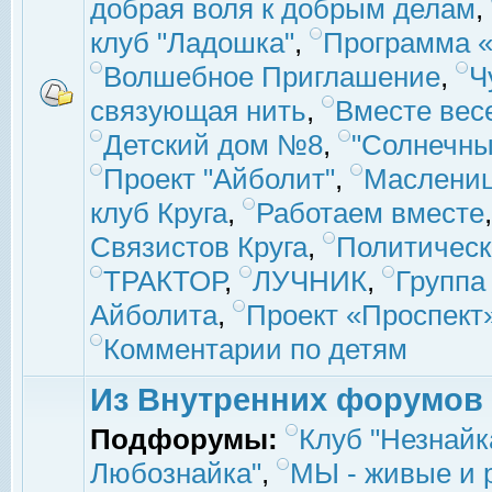
добрая воля к добрым делам
,
клуб "Ладошка"
,
Программа «
Волшебное Приглашение
,
Ч
связующая нить
,
Вместе вес
Детский дом №8
,
"Солнечны
Проект "Айболит"
,
Маслени
клуб Круга
,
Работаем вместе
Связистов Круга
,
Политическ
ТРАКТОР
,
ЛУЧНИК
,
Группа
Айболита
,
Проект «Проспект
Комментарии по детям
Из Внутренних форумов
Подфорумы:
Клуб "Незнайк
Любознайка"
,
МЫ - живые и р