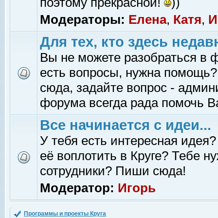
поэтому прекрасной!
))
Модераторы:
Елена
,
Катя
,
И
Для тех, кто здесь недав
Вы не можете разобраться в 
есть вопросы, нужна помощь?
сюда, задайте вопрос - адми
форума всегда рада помочь В
Все начинается с идеи...
У тебя есть интересная идея?
её воплотить в Круге? Тебе н
сотрудники? Пиши сюда!
Модератор:
Игорь
Программы и проекты Круга