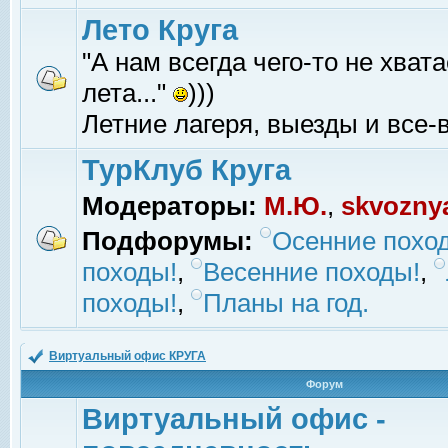
Лето Круга
"А нам всегда чего-то не хвата
лета..."
)))
Летние лагеря, выезды и все-в
ТурКлуб Круга
Модераторы:
М.Ю.
,
skvozny
Подфорумы:
Осенние похо
походы!
,
Весенние походы!
,
походы!
,
Планы на год.
Виртуальный офис КРУГА
Форум
Виртуальный офис -