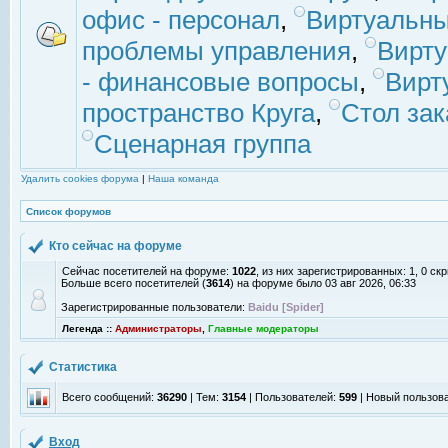
офис - персонал
,
Виртуальны
проблемы управления
,
Вирт
- финансовые вопросы
,
Вирт
пространство Круга
,
Стол зак
Сценарная группа
Удалить cookies форума
|
Наша команда
Список форумов
Кто сейчас на форуме
Сейчас посетителей на форуме:
1022
, из них зарегистрированных: 1, 0 с
Больше всего посетителей (
3614
) на форуме было 03 авг 2026, 06:33
Зарегистрированные пользователи:
Baidu [Spider]
Легенда ::
Администраторы
,
Главные модераторы
Статистика
Всего сообщений:
36290
| Тем:
3154
| Пользователей:
599
| Новый пользов
Вход