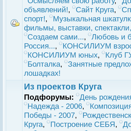
Осмысляем свою работу
,
До
объявлений!
,
Сайт Круга
,
Сп
спорт!
,
Музыкальная шкатулк
фильмы, выставки, спектакли, 
Создаем сами...
,
Любовь и б
Россия...
,
КОНСИЛИУМ взро
КОНСИЛИУМ юных
,
Клуб 
Болталка
,
Занятные предло
лошадках!
Из проектов Круга
Подфорумы:
День рождени
Надежда - 2006
,
Композиция
Победы - 2007
,
Рождественск
Круга
,
Построение СЕБЯ
,
До