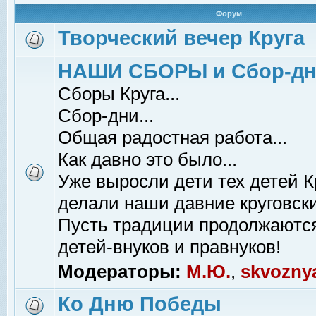
Форум
Творческий вечер Круга
НАШИ СБОРЫ и Сбор-д
Сборы Круга...
Сбор-дни...
Общая радостная работа...
Как давно это было...
Уже выросли дети тех детей К
делали наши давние круговски
Пусть традиции продолжаютс
детей-внуков и правнуков!
Модераторы:
М.Ю.
,
skvozny
Ко Дню Победы