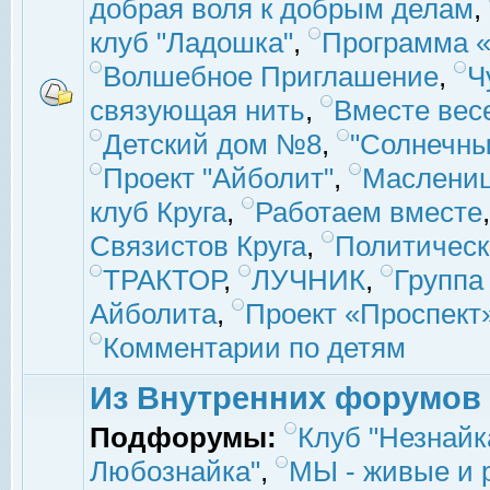
добрая воля к добрым делам
,
клуб "Ладошка"
,
Программа «
Волшебное Приглашение
,
Ч
связующая нить
,
Вместе вес
Детский дом №8
,
"Солнечны
Проект "Айболит"
,
Маслени
клуб Круга
,
Работаем вместе
Связистов Круга
,
Политическ
ТРАКТОР
,
ЛУЧНИК
,
Группа
Айболита
,
Проект «Проспект
Комментарии по детям
Из Внутренних форумов
Подфорумы:
Клуб "Незнайк
Любознайка"
,
МЫ - живые и р