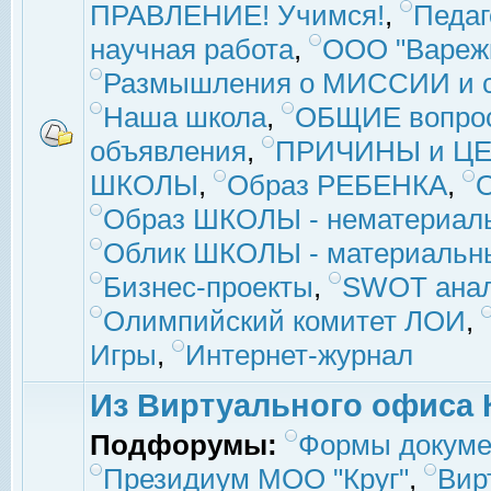
ПРАВЛЕНИЕ! Учимся!
,
Педаг
научная работа
,
ООО "Вареж
Размышления о МИССИИ и с
Наша школа
,
ОБЩИЕ вопро
объявления
,
ПРИЧИНЫ и ЦЕ
ШКОЛЫ
,
Образ РЕБЕНКА
,
Образ ШКОЛЫ - нематериаль
Облик ШКОЛЫ - материальны
Бизнес-проекты
,
SWOT ана
Олимпийский комитет ЛОИ
,
Игры
,
Интернет-журнал
Из Виртуального офиса 
Подфорумы:
Формы докуме
Президиум МОО "Круг"
,
Вир