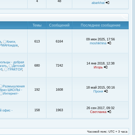
4
48
abarkhat
Темы
Сообщений
Последнее сообщение
09 июн 2025, 17:56
613
6164
а
,
Книги,
moshikhina
УРМАНоидов
,
ольцы - добрая
14 янв 2018, 12:38
680
7242
гать
,
Детский
Игорь
уб
,
ТРАКТОР
,
Размышления
18 май 2015, 00:16
192
1608
браз ШКОЛЫ -
Проня
Интернет-
26 сен 2017, 09:32
158
1963
й офис -
Светланка
Часовой пояс: UTC + 3 часа