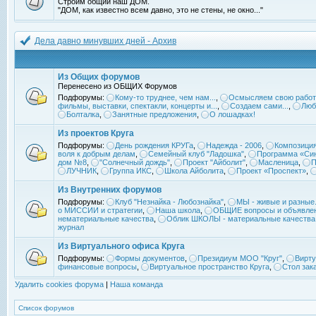
Строим общий наш ДОМ.
"ДОМ, как известно всем давно, это не стены, не окно..."
Дела давно минувших дней - Архив
Из Общих форумов
Перенесено из ОБЩИХ Форумов
Подфорумы:
Кому-то труднее, чем нам...
,
Осмысляем свою работ
фильмы, выставки, спектакли, концерты и...
,
Создаем сами...
,
Люб
Болталка
,
Занятные предложения
,
О лошадках!
Из проектов Круга
Подфорумы:
День рождения КРУГа
,
Надежда - 2006
,
Композиция
воля к добрым делам
,
Семейный клуб "Ладошка"
,
Программа «Син
дом №8
,
"Солнечный дождь"
,
Проект "Айболит"
,
Масленица
,
П
ЛУЧНИК
,
Группа ИКС
,
Школа Айболита
,
Проект «Проспект»
,
Из Внутренних форумов
Подфорумы:
Клуб "Незнайка - Любознайка"
,
МЫ - живые и разные.
о МИССИИ и стратегии
,
Наша школа
,
ОБЩИЕ вопросы и объявле
нематериальные качества
,
Облик ШКОЛЫ - материальные качества
журнал
Из Виртуального офиса Круга
Подфорумы:
Формы документов
,
Президиум МОО "Круг"
,
Вирту
финансовые вопросы
,
Виртуальное пространство Круга
,
Стол зак
Удалить cookies форума
|
Наша команда
Список форумов