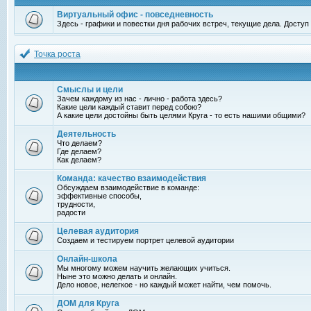
Виртуальный офис - повседневность
Здесь - графики и повестки дня рабочих встреч, текущие дела. Досту
Точка роста
Смыслы и цели
Зачем каждому из нас - лично - работа здесь?
Какие цели каждый ставит перед собою?
А какие цели достойны быть целями Круга - то есть нашими общими?
Деятельность
Что делаем?
Где делаем?
Как делаем?
Команда: качество взаимодействия
Обсуждаем взаимодействие в команде:
эффективные способы,
трудности,
радости
Целевая аудитория
Создаем и тестируем портрет целевой аудитории
Онлайн-школа
Мы многому можем научить желающих учиться.
Ныне это можно делать и онлайн.
Дело новое, нелегкое - но каждый может найти, чем помочь.
ДОМ для Круга