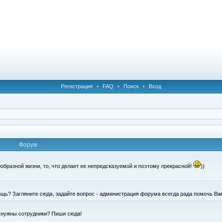
Регистрация
•
FAQ
•
Поиск
•
Вход
Форум
образной жизни, то, что делает ее непредсказуемой и поэтому прекрасной!
))
щь? Загляните сюда, задайте вопрос - администрация форума всегда рада помочь Ва
е нужны сотрудники? Пиши сюда!