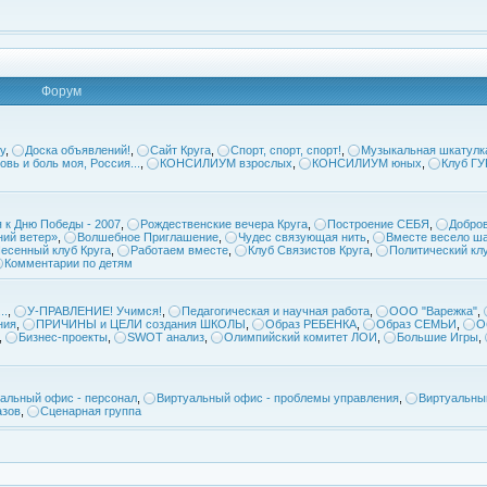
Форум
у
,
Доска объявлений!
,
Сайт Круга
,
Спорт, спорт, спорт!
,
Музыкальная шкатулк
овь и боль моя, Россия...
,
КОНСИЛИУМ взрослых
,
КОНСИЛИУМ юных
,
Клуб Г
 к Дню Победы - 2007
,
Рождественские вечера Круга
,
Построение СЕБЯ
,
Добров
ий ветер»
,
Волшебное Приглашение
,
Чудес связующая нить
,
Вместе весело ша
есенный клуб Круга
,
Работаем вместе
,
Клуб Связистов Круга
,
Политический кл
Комментарии по детям
..
,
У-ПРАВЛЕНИЕ! Учимся!
,
Педагогическая и научная работа
,
ООО "Варежка"
,
ния
,
ПРИЧИНЫ и ЦЕЛИ создания ШКОЛЫ
,
Образ РЕБЕНКА
,
Образ СЕМЬИ
,
О
,
Бизнес-проекты
,
SWOT анализ
,
Олимпийский комитет ЛОИ
,
Большие Игры
,
альный офис - персонал
,
Виртуальный офис - проблемы управления
,
Виртуальны
азов
,
Сценарная группа