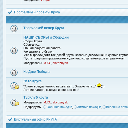
Программы и проекты Круга
Творческий вечер Круга
НАШИ СБОРЫ и Сбор-дни
Сборы Круга...
Сбор-дни...
Общая радостная работа...
Как давно это было...
Уже выросли дети тех детей Круга, которые делали наши давние кругов
Пусть традиции продолжаются для наших детей-внуков и правнуков!
Модераторы:
М.Ю.
,
skvoznyak
Ко Дню Победы
Лето Круга
"А нам всегда чего-то не хватает... Зимою лета..."
)))
Летние лагеря, выезды и все-все-все!
ТурКлуб Круга
Модераторы:
М.Ю.
,
skvoznyak
Подфорумы:
Осенние походы!
,
Зимние походы!
,
Весенние похо
Виртуальный офис КРУГА