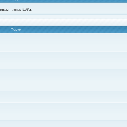
п открыт членам ШАРа.
Форум