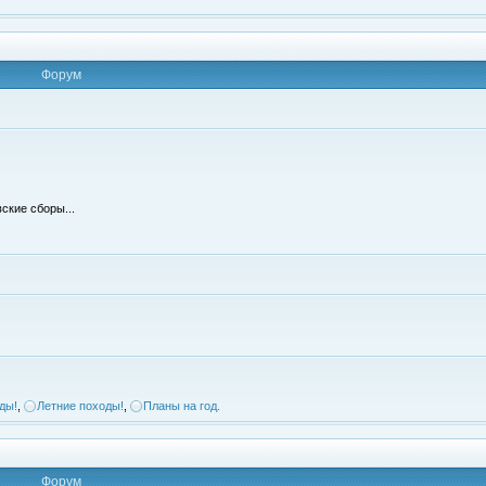
Форум
ские сборы...
ды!
,
Летние походы!
,
Планы на год.
Форум