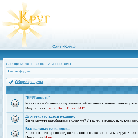
Сайт «Круга»
Сообщения без ответов
|
Активные темы
Список форумов
Общие форумы
"КРУГоверть"
Россыпь сообщений, поздравлений, обращений - разное о нашей разно
Модераторы:
Елена
,
Катя
,
Игорь
,
М.Ю.
Для тех, кто здесь недавно
Вы не можете разобраться в форуме? У вас есть вопросы, нужна помо
Все начинается с идеи...
У тебя есть интересная идея? Ты хотел бы её воплотить в Круге? Теб
Модератор:
Игорь