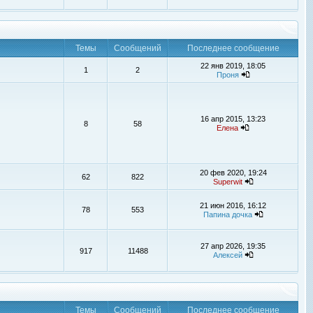
Темы
Сообщений
Последнее сообщение
22 янв 2019, 18:05
1
2
Проня
16 апр 2015, 13:23
8
58
Елена
20 фев 2020, 19:24
62
822
Superwit
21 июн 2016, 16:12
78
553
Папина дочка
27 апр 2026, 19:35
917
11488
Алексей
Темы
Сообщений
Последнее сообщение