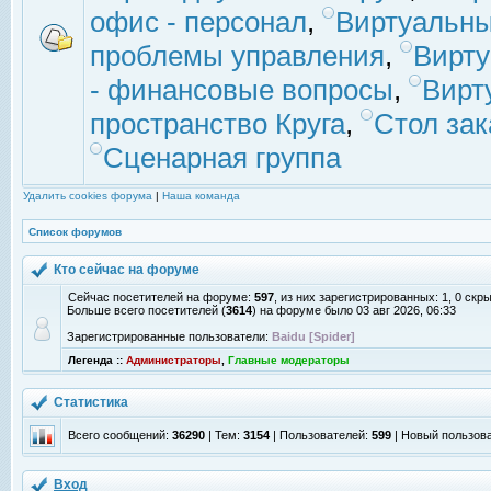
офис - персонал
,
Виртуальны
проблемы управления
,
Вирт
- финансовые вопросы
,
Вирт
пространство Круга
,
Стол зак
Сценарная группа
Удалить cookies форума
|
Наша команда
Список форумов
Кто сейчас на форуме
Сейчас посетителей на форуме:
597
, из них зарегистрированных: 1, 0 скр
Больше всего посетителей (
3614
) на форуме было 03 авг 2026, 06:33
Зарегистрированные пользователи:
Baidu [Spider]
Легенда ::
Администраторы
,
Главные модераторы
Статистика
Всего сообщений:
36290
| Тем:
3154
| Пользователей:
599
| Новый пользов
Вход