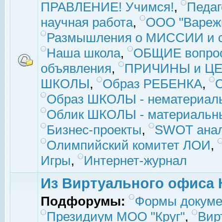
ПРАВЛЕНИЕ! Учимся!
,
Педаг
научная работа
,
ООО "Вареж
Размышления о МИССИИ и с
Наша школа
,
ОБЩИЕ вопро
объявления
,
ПРИЧИНЫ и ЦЕ
ШКОЛЫ
,
Образ РЕБЕНКА
,
Образ ШКОЛЫ - нематериаль
Облик ШКОЛЫ - материальны
Бизнес-проекты
,
SWOT ана
Олимпийский комитет ЛОИ
,
Игры
,
Интернет-журнал
Из Виртуального офиса 
Подфорумы:
Формы докуме
Президиум МОО "Круг"
,
Вир