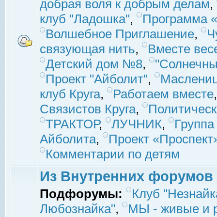
добрая воля к добрым делам
,
клуб "Ладошка"
,
Программа «
Волшебное Приглашение
,
Ч
связующая нить
,
Вместе вес
Детский дом №8
,
"Солнечны
Проект "Айболит"
,
Маслени
клуб Круга
,
Работаем вместе
Связистов Круга
,
Политическ
ТРАКТОР
,
ЛУЧНИК
,
Группа
Айболита
,
Проект «Проспект
Комментарии по детям
Из Внутренних форумов
Подфорумы:
Клуб "Незнайк
Любознайка"
,
МЫ - живые и р