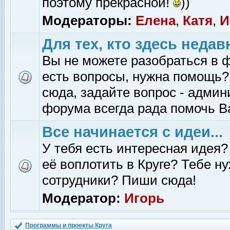
поэтому прекрасной!
))
Модераторы:
Елена
,
Катя
,
И
Для тех, кто здесь недав
Вы не можете разобраться в 
есть вопросы, нужна помощь?
сюда, задайте вопрос - адми
форума всегда рада помочь В
Все начинается с идеи...
У тебя есть интересная идея?
её воплотить в Круге? Тебе н
сотрудники? Пиши сюда!
Модератор:
Игорь
Программы и проекты Круга