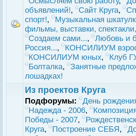
Осмысляем свою работу
,
До
объявлений!
,
Сайт Круга
,
Сп
спорт!
,
Музыкальная шкатулк
фильмы, выставки, спектакли, 
Создаем сами...
,
Любовь и б
Россия...
,
КОНСИЛИУМ взро
КОНСИЛИУМ юных
,
Клуб 
Болталка
,
Занятные предло
лошадках!
Из проектов Круга
Подфорумы:
День рождени
Надежда - 2006
,
Композиция
Победы - 2007
,
Рождественск
Круга
,
Построение СЕБЯ
,
До