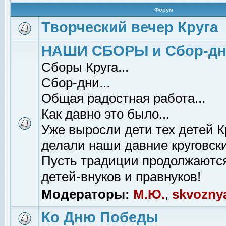
Форум
Творческий вечер Круга
НАШИ СБОРЫ и Сбор-д
Сборы Круга...
Сбор-дни...
Общая радостная работа...
Как давно это было...
Уже выросли дети тех детей К
делали наши давние круговски
Пусть традиции продолжаютс
детей-внуков и правнуков!
Модераторы:
М.Ю.
,
skvozny
Ко Дню Победы