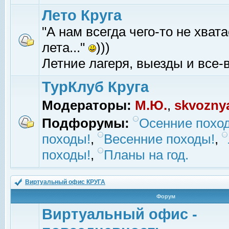
Лето Круга
"А нам всегда чего-то не хвата
лета..."
)))
Летние лагеря, выезды и все-в
ТурКлуб Круга
Модераторы:
М.Ю.
,
skvozny
Подфорумы:
Осенние похо
походы!
,
Весенние походы!
,
походы!
,
Планы на год.
Виртуальный офис КРУГА
Форум
Виртуальный офис -