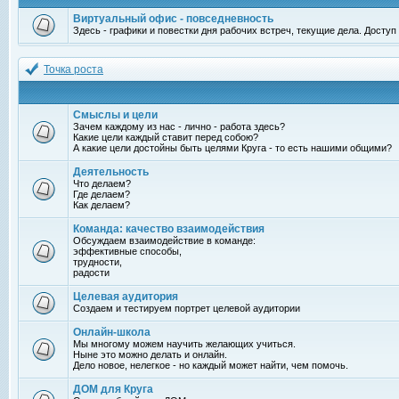
Виртуальный офис - повседневность
Здесь - графики и повестки дня рабочих встреч, текущие дела. Досту
Точка роста
Смыслы и цели
Зачем каждому из нас - лично - работа здесь?
Какие цели каждый ставит перед собою?
А какие цели достойны быть целями Круга - то есть нашими общими?
Деятельность
Что делаем?
Где делаем?
Как делаем?
Команда: качество взаимодействия
Обсуждаем взаимодействие в команде:
эффективные способы,
трудности,
радости
Целевая аудитория
Создаем и тестируем портрет целевой аудитории
Онлайн-школа
Мы многому можем научить желающих учиться.
Ныне это можно делать и онлайн.
Дело новое, нелегкое - но каждый может найти, чем помочь.
ДОМ для Круга