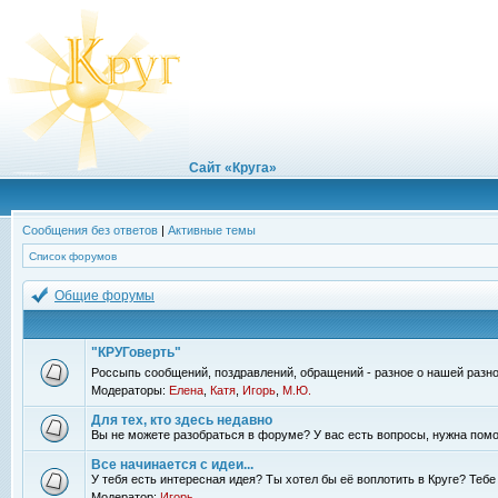
Сайт «Круга»
Сообщения без ответов
|
Активные темы
Список форумов
Общие форумы
"КРУГоверть"
Россыпь сообщений, поздравлений, обращений - разное о нашей разно
Модераторы:
Елена
,
Катя
,
Игорь
,
М.Ю.
Для тех, кто здесь недавно
Вы не можете разобраться в форуме? У вас есть вопросы, нужна помо
Все начинается с идеи...
У тебя есть интересная идея? Ты хотел бы её воплотить в Круге? Теб
Модератор:
Игорь