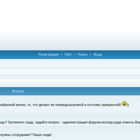
Регистрация
•
FAQ
•
Поиск
•
Вход
Форум
образной жизни, то, что делает ее непредсказуемой и поэтому прекрасной!
))
щь? Загляните сюда, задайте вопрос - администрация форума всегда рада помочь Ва
е нужны сотрудники? Пиши сюда!