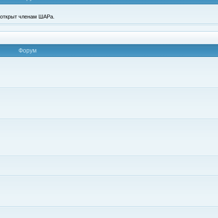
п открыт членам ШАРа.
Форум