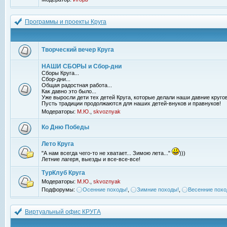
Программы и проекты Круга
Творческий вечер Круга
НАШИ СБОРЫ и Сбор-дни
Сборы Круга...
Сбор-дни...
Общая радостная работа...
Как давно это было...
Уже выросли дети тех детей Круга, которые делали наши давние кругов
Пусть традиции продолжаются для наших детей-внуков и правнуков!
Модераторы:
М.Ю.
,
skvoznyak
Ко Дню Победы
Лето Круга
"А нам всегда чего-то не хватает... Зимою лета..."
)))
Летние лагеря, выезды и все-все-все!
ТурКлуб Круга
Модераторы:
М.Ю.
,
skvoznyak
Подфорумы:
Осенние походы!
,
Зимние походы!
,
Весенние похо
Виртуальный офис КРУГА