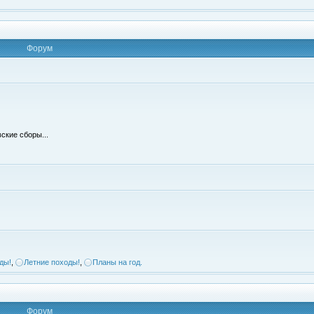
Форум
ские сборы...
ды!
,
Летние походы!
,
Планы на год.
Форум