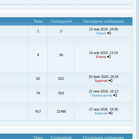
Темы
Сообщений
Последнее сообщение
22 янв 2019, 18:05
1
2
Проня
16 апр 2015, 13:23
8
58
Елена
20 фев 2020, 19:24
62
822
Superwit
21 июн 2016, 16:12
78
553
Папина дочка
27 апр 2026, 19:35
917
11488
Алексей
Темы
Сообщений
Последнее сообщение