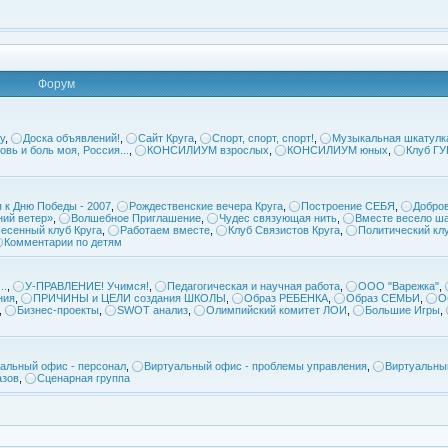
Форум
у
,
Доска объявлений!
,
Сайт Круга
,
Спорт, спорт, спорт!
,
Музыкальная шкатулк
овь и боль моя, Россия...
,
КОНСИЛИУМ взрослых
,
КОНСИЛИУМ юных
,
Клуб Г
 к Дню Победы - 2007
,
Рождественские вечера Круга
,
Построение СЕБЯ
,
Добров
ий ветер»
,
Волшебное Приглашение
,
Чудес связующая нить
,
Вместе весело ша
есенный клуб Круга
,
Работаем вместе
,
Клуб Связистов Круга
,
Политический кл
Комментарии по детям
..
,
У-ПРАВЛЕНИЕ! Учимся!
,
Педагогическая и научная работа
,
ООО "Варежка"
,
ния
,
ПРИЧИНЫ и ЦЕЛИ создания ШКОЛЫ
,
Образ РЕБЕНКА
,
Образ СЕМЬИ
,
О
,
Бизнес-проекты
,
SWOT анализ
,
Олимпийский комитет ЛОИ
,
Большие Игры
,
альный офис - персонал
,
Виртуальный офис - проблемы управления
,
Виртуальны
азов
,
Сценарная группа