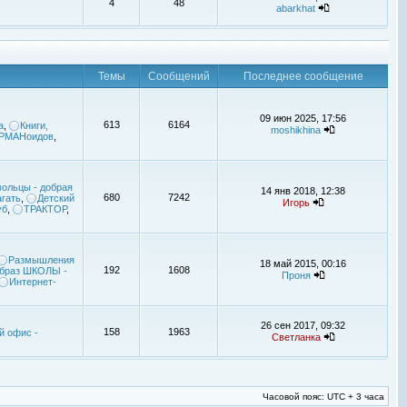
4
48
abarkhat
Темы
Сообщений
Последнее сообщение
09 июн 2025, 17:56
613
6164
а
,
Книги,
moshikhina
УРМАНоидов
,
ольцы - добрая
14 янв 2018, 12:38
680
7242
гать
,
Детский
Игорь
уб
,
ТРАКТОР
,
Размышления
18 май 2015, 00:16
192
1608
браз ШКОЛЫ -
Проня
Интернет-
26 сен 2017, 09:32
158
1963
й офис -
Светланка
Часовой пояс: UTC + 3 часа