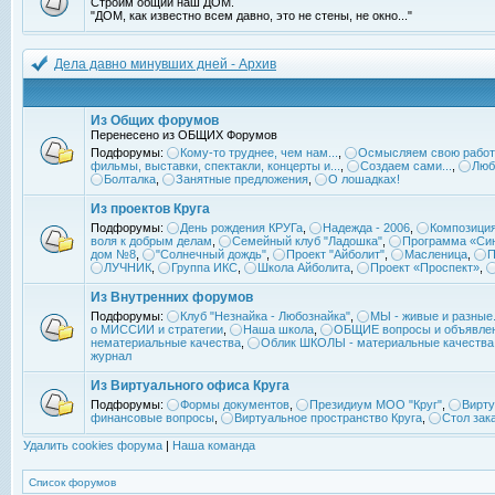
Строим общий наш ДОМ.
"ДОМ, как известно всем давно, это не стены, не окно..."
Дела давно минувших дней - Архив
Из Общих форумов
Перенесено из ОБЩИХ Форумов
Подфорумы:
Кому-то труднее, чем нам...
,
Осмысляем свою работ
фильмы, выставки, спектакли, концерты и...
,
Создаем сами...
,
Люб
Болталка
,
Занятные предложения
,
О лошадках!
Из проектов Круга
Подфорумы:
День рождения КРУГа
,
Надежда - 2006
,
Композиция
воля к добрым делам
,
Семейный клуб "Ладошка"
,
Программа «Син
дом №8
,
"Солнечный дождь"
,
Проект "Айболит"
,
Масленица
,
П
ЛУЧНИК
,
Группа ИКС
,
Школа Айболита
,
Проект «Проспект»
,
Из Внутренних форумов
Подфорумы:
Клуб "Незнайка - Любознайка"
,
МЫ - живые и разные.
о МИССИИ и стратегии
,
Наша школа
,
ОБЩИЕ вопросы и объявле
нематериальные качества
,
Облик ШКОЛЫ - материальные качества
журнал
Из Виртуального офиса Круга
Подфорумы:
Формы документов
,
Президиум МОО "Круг"
,
Вирту
финансовые вопросы
,
Виртуальное пространство Круга
,
Стол зак
Удалить cookies форума
|
Наша команда
Список форумов