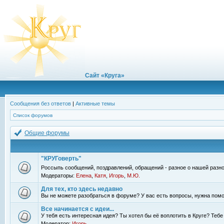
Сайт «Круга»
Сообщения без ответов
|
Активные темы
Список форумов
Общие форумы
"КРУГоверть"
Россыпь сообщений, поздравлений, обращений - разное о нашей разно
Модераторы:
Елена
,
Катя
,
Игорь
,
М.Ю.
Для тех, кто здесь недавно
Вы не можете разобраться в форуме? У вас есть вопросы, нужна помо
Все начинается с идеи...
У тебя есть интересная идея? Ты хотел бы её воплотить в Круге? Теб
Модератор:
Игорь