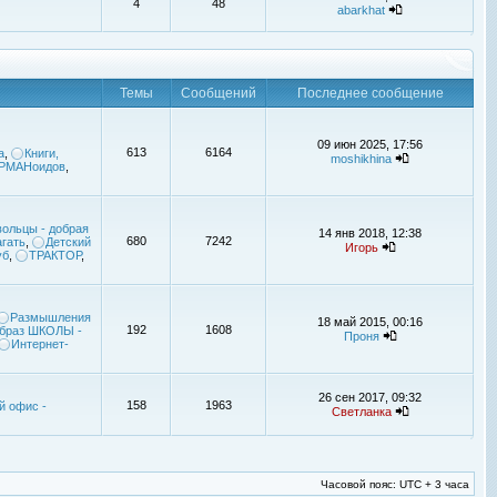
4
48
abarkhat
Темы
Сообщений
Последнее сообщение
09 июн 2025, 17:56
613
6164
а
,
Книги,
moshikhina
УРМАНоидов
,
ольцы - добрая
14 янв 2018, 12:38
680
7242
гать
,
Детский
Игорь
уб
,
ТРАКТОР
,
Размышления
18 май 2015, 00:16
192
1608
браз ШКОЛЫ -
Проня
Интернет-
26 сен 2017, 09:32
158
1963
й офис -
Светланка
Часовой пояс: UTC + 3 часа