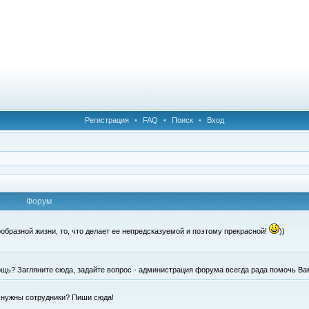
Регистрация
•
FAQ
•
Поиск
•
Вход
Форум
образной жизни, то, что делает ее непредсказуемой и поэтому прекрасной!
))
щь? Загляните сюда, задайте вопрос - администрация форума всегда рада помочь Ва
е нужны сотрудники? Пиши сюда!