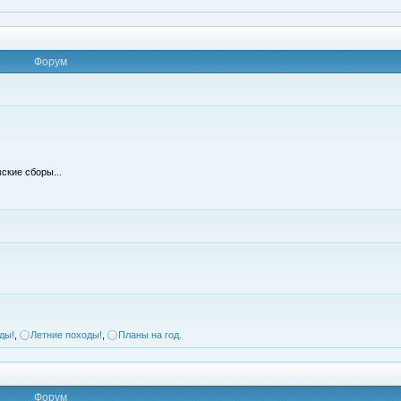
Форум
ские сборы...
ды!
,
Летние походы!
,
Планы на год.
Форум