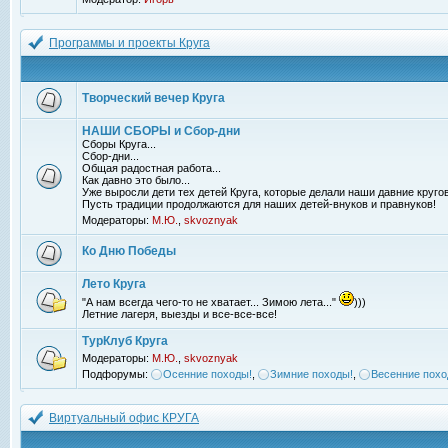
Программы и проекты Круга
Творческий вечер Круга
НАШИ СБОРЫ и Сбор-дни
Сборы Круга...
Сбор-дни...
Общая радостная работа...
Как давно это было...
Уже выросли дети тех детей Круга, которые делали наши давние кругов
Пусть традиции продолжаются для наших детей-внуков и правнуков!
Модераторы:
М.Ю.
,
skvoznyak
Ко Дню Победы
Лето Круга
"А нам всегда чего-то не хватает... Зимою лета..."
)))
Летние лагеря, выезды и все-все-все!
ТурКлуб Круга
Модераторы:
М.Ю.
,
skvoznyak
Подфорумы:
Осенние походы!
,
Зимние походы!
,
Весенние похо
Виртуальный офис КРУГА