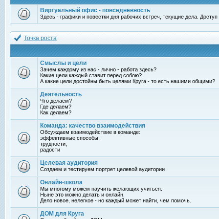
Виртуальный офис - повседневность
Здесь - графики и повестки дня рабочих встреч, текущие дела. Досту
Точка роста
Смыслы и цели
Зачем каждому из нас - лично - работа здесь?
Какие цели каждый ставит перед собою?
А какие цели достойны быть целями Круга - то есть нашими общими?
Деятельность
Что делаем?
Где делаем?
Как делаем?
Команда: качество взаимодействия
Обсуждаем взаимодействие в команде:
эффективные способы,
трудности,
радости
Целевая аудитория
Создаем и тестируем портрет целевой аудитории
Онлайн-школа
Мы многому можем научить желающих учиться.
Ныне это можно делать и онлайн.
Дело новое, нелегкое - но каждый может найти, чем помочь.
ДОМ для Круга