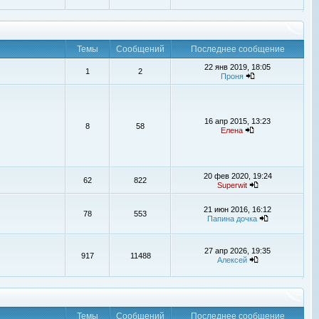
Темы
Сообщений
Последнее сообщение
22 янв 2019, 18:05
1
2
Проня
16 апр 2015, 13:23
8
58
Елена
20 фев 2020, 19:24
62
822
Superwit
21 июн 2016, 16:12
78
553
Папина дочка
27 апр 2026, 19:35
917
11488
Алексей
Темы
Сообщений
Последнее сообщение