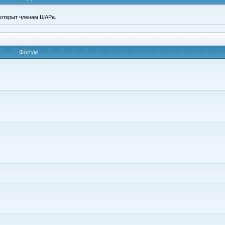
п открыт членам ШАРа.
Форум