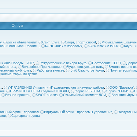
Форум
у
,
Доска объявлений!
,
Сайт Круга
,
Спорт, спорт, спорт!
,
Музыкальная шкатулк
овь и боль моя, Россия...
,
КОНСИЛИУМ взрослых
,
КОНСИЛИУМ юных
,
Клуб Г
 к Дню Победы - 2007
,
Рождественские вечера Круга
,
Построение СЕБЯ
,
Добров
ий ветер»
,
Волшебное Приглашение
,
Чудес связующая нить
,
Вместе весело ша
есенный клуб Круга
,
Работаем вместе
,
Клуб Связистов Круга
,
Политический кл
Комментарии по детям
..
,
У-ПРАВЛЕНИЕ! Учимся!
,
Педагогическая и научная работа
,
ООО "Варежка"
,
ния
,
ПРИЧИНЫ и ЦЕЛИ создания ШКОЛЫ
,
Образ РЕБЕНКА
,
Образ СЕМЬИ
,
О
,
Бизнес-проекты
,
SWOT анализ
,
Олимпийский комитет ЛОИ
,
Большие Игры
,
альный офис - персонал
,
Виртуальный офис - проблемы управления
,
Виртуальны
азов
,
Сценарная группа