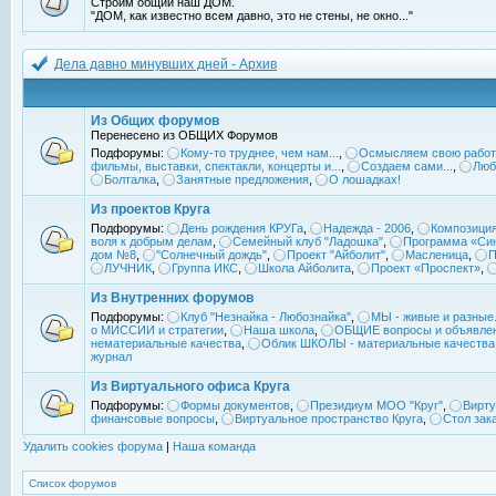
Строим общий наш ДОМ.
"ДОМ, как известно всем давно, это не стены, не окно..."
Дела давно минувших дней - Архив
Из Общих форумов
Перенесено из ОБЩИХ Форумов
Подфорумы:
Кому-то труднее, чем нам...
,
Осмысляем свою работ
фильмы, выставки, спектакли, концерты и...
,
Создаем сами...
,
Люб
Болталка
,
Занятные предложения
,
О лошадках!
Из проектов Круга
Подфорумы:
День рождения КРУГа
,
Надежда - 2006
,
Композиция
воля к добрым делам
,
Семейный клуб "Ладошка"
,
Программа «Син
дом №8
,
"Солнечный дождь"
,
Проект "Айболит"
,
Масленица
,
П
ЛУЧНИК
,
Группа ИКС
,
Школа Айболита
,
Проект «Проспект»
,
Из Внутренних форумов
Подфорумы:
Клуб "Незнайка - Любознайка"
,
МЫ - живые и разные.
о МИССИИ и стратегии
,
Наша школа
,
ОБЩИЕ вопросы и объявле
нематериальные качества
,
Облик ШКОЛЫ - материальные качества
журнал
Из Виртуального офиса Круга
Подфорумы:
Формы документов
,
Президиум МОО "Круг"
,
Вирту
финансовые вопросы
,
Виртуальное пространство Круга
,
Стол зак
Удалить cookies форума
|
Наша команда
Список форумов