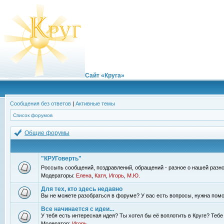
Сайт «Круга»
Сообщения без ответов
|
Активные темы
Список форумов
Общие форумы
"КРУГоверть"
Россыпь сообщений, поздравлений, обращений - разное о нашей разно
Модераторы:
Елена
,
Катя
,
Игорь
,
М.Ю.
Для тех, кто здесь недавно
Вы не можете разобраться в форуме? У вас есть вопросы, нужна помо
Все начинается с идеи...
У тебя есть интересная идея? Ты хотел бы её воплотить в Круге? Теб
Модератор:
Игорь