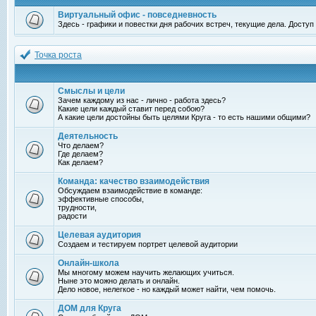
Виртуальный офис - повседневность
Здесь - графики и повестки дня рабочих встреч, текущие дела. Досту
Точка роста
Смыслы и цели
Зачем каждому из нас - лично - работа здесь?
Какие цели каждый ставит перед собою?
А какие цели достойны быть целями Круга - то есть нашими общими?
Деятельность
Что делаем?
Где делаем?
Как делаем?
Команда: качество взаимодействия
Обсуждаем взаимодействие в команде:
эффективные способы,
трудности,
радости
Целевая аудитория
Создаем и тестируем портрет целевой аудитории
Онлайн-школа
Мы многому можем научить желающих учиться.
Ныне это можно делать и онлайн.
Дело новое, нелегкое - но каждый может найти, чем помочь.
ДОМ для Круга