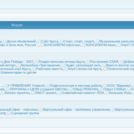
Форум
у
,
Доска объявлений!
,
Сайт Круга
,
Спорт, спорт, спорт!
,
Музыкальная шкатулк
овь и боль моя, Россия...
,
КОНСИЛИУМ взрослых
,
КОНСИЛИУМ юных
,
Клуб Г
 к Дню Победы - 2007
,
Рождественские вечера Круга
,
Построение СЕБЯ
,
Добров
ий ветер»
,
Волшебное Приглашение
,
Чудес связующая нить
,
Вместе весело ша
есенный клуб Круга
,
Работаем вместе
,
Клуб Связистов Круга
,
Политический кл
Комментарии по детям
..
,
У-ПРАВЛЕНИЕ! Учимся!
,
Педагогическая и научная работа
,
ООО "Варежка"
,
ния
,
ПРИЧИНЫ и ЦЕЛИ создания ШКОЛЫ
,
Образ РЕБЕНКА
,
Образ СЕМЬИ
,
О
,
Бизнес-проекты
,
SWOT анализ
,
Олимпийский комитет ЛОИ
,
Большие Игры
,
альный офис - персонал
,
Виртуальный офис - проблемы управления
,
Виртуальны
азов
,
Сценарная группа