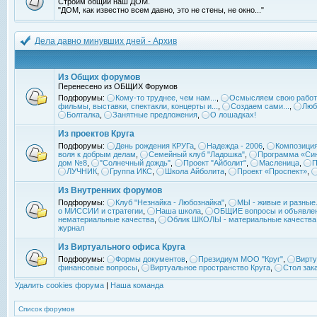
Строим общий наш ДОМ.
"ДОМ, как известно всем давно, это не стены, не окно..."
Дела давно минувших дней - Архив
Из Общих форумов
Перенесено из ОБЩИХ Форумов
Подфорумы:
Кому-то труднее, чем нам...
,
Осмысляем свою работ
фильмы, выставки, спектакли, концерты и...
,
Создаем сами...
,
Люб
Болталка
,
Занятные предложения
,
О лошадках!
Из проектов Круга
Подфорумы:
День рождения КРУГа
,
Надежда - 2006
,
Композиция
воля к добрым делам
,
Семейный клуб "Ладошка"
,
Программа «Син
дом №8
,
"Солнечный дождь"
,
Проект "Айболит"
,
Масленица
,
П
ЛУЧНИК
,
Группа ИКС
,
Школа Айболита
,
Проект «Проспект»
,
Из Внутренних форумов
Подфорумы:
Клуб "Незнайка - Любознайка"
,
МЫ - живые и разные.
о МИССИИ и стратегии
,
Наша школа
,
ОБЩИЕ вопросы и объявле
нематериальные качества
,
Облик ШКОЛЫ - материальные качества
журнал
Из Виртуального офиса Круга
Подфорумы:
Формы документов
,
Президиум МОО "Круг"
,
Вирту
финансовые вопросы
,
Виртуальное пространство Круга
,
Стол зак
Удалить cookies форума
|
Наша команда
Список форумов