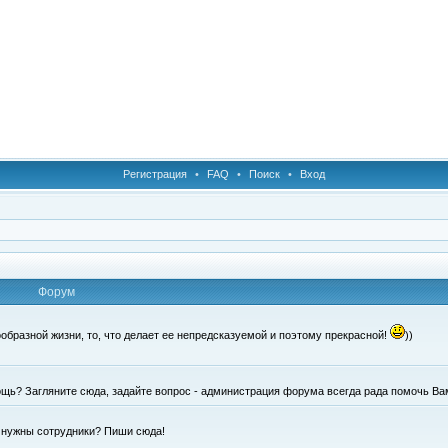
Регистрация
•
FAQ
•
Поиск
•
Вход
Форум
образной жизни, то, что делает ее непредсказуемой и поэтому прекрасной!
))
щь? Загляните сюда, задайте вопрос - администрация форума всегда рада помочь Ва
е нужны сотрудники? Пиши сюда!