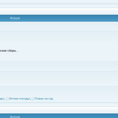
Форум
ские сборы...
ды!
,
Летние походы!
,
Планы на год.
Форум