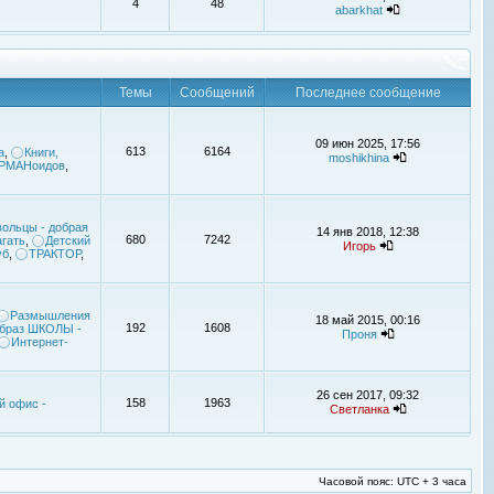
4
48
abarkhat
Темы
Сообщений
Последнее сообщение
09 июн 2025, 17:56
613
6164
а
,
Книги,
moshikhina
УРМАНоидов
,
ольцы - добрая
14 янв 2018, 12:38
680
7242
гать
,
Детский
Игорь
уб
,
ТРАКТОР
,
Размышления
18 май 2015, 00:16
192
1608
браз ШКОЛЫ -
Проня
Интернет-
26 сен 2017, 09:32
158
1963
й офис -
Светланка
Часовой пояс: UTC + 3 часа