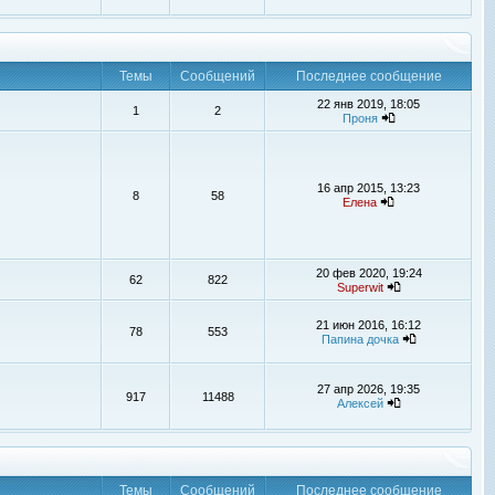
Темы
Сообщений
Последнее сообщение
22 янв 2019, 18:05
1
2
Проня
16 апр 2015, 13:23
8
58
Елена
20 фев 2020, 19:24
62
822
Superwit
21 июн 2016, 16:12
78
553
Папина дочка
27 апр 2026, 19:35
917
11488
Алексей
Темы
Сообщений
Последнее сообщение