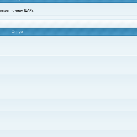
п открыт членам ШАРа.
Форум