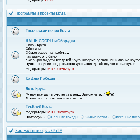
Программы и проекты Круга
Творческий вечер Круга
НАШИ СБОРЫ и Сбор-дни
Сборы Круга...
Сбор-дни...
Общая радостная работа...
Как давно это было...
Уже выросли дети тех детей Круга, которые делали наши давние кругов
Пусть традиции продолжаются для наших детей-внуков и правнуков!
Модераторы:
М.Ю.
,
skvoznyak
Ко Дню Победы
Лето Круга
"А нам всегда чего-то не хватает... Зимою лета..."
)))
Летние лагеря, выезды и все-все-все!
ТурКлуб Круга
Модераторы:
М.Ю.
,
skvoznyak
Подфорумы:
Осенние походы!
,
Зимние походы!
,
Весенние похо
Виртуальный офис КРУГА