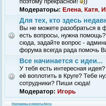
поэтому прекрасной!
))
Модераторы:
Елена
,
Катя
,
И
Для тех, кто здесь недав
Вы не можете разобраться в 
есть вопросы, нужна помощь?
сюда, задайте вопрос - адми
форума всегда рада помочь В
Все начинается с идеи...
У тебя есть интересная идея?
её воплотить в Круге? Тебе н
сотрудники? Пиши сюда!
Модератор:
Игорь
Программы и проекты Круга