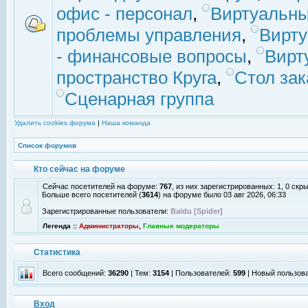
офис - персонал
,
Виртуальны
проблемы управления
,
Вирт
- финансовые вопросы
,
Вирт
пространство Круга
,
Стол зак
Сценарная группа
Удалить cookies форума
|
Наша команда
Список форумов
Кто сейчас на форуме
Сейчас посетителей на форуме:
767
, из них зарегистрированных: 1, 0 скр
Больше всего посетителей (
3614
) на форуме было 03 авг 2026, 06:33
Зарегистрированные пользователи:
Baidu [Spider]
Легенда ::
Администраторы
,
Главные модераторы
Статистика
Всего сообщений:
36290
| Тем:
3154
| Пользователей:
599
| Новый пользов
Вход