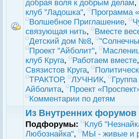
добрая воля к добрым делам
,
клуб "Ладошка"
,
Программа «
Волшебное Приглашение
,
Ч
связующая нить
,
Вместе вес
Детский дом №8
,
"Солнечны
Проект "Айболит"
,
Маслени
клуб Круга
,
Работаем вместе
Связистов Круга
,
Политическ
ТРАКТОР
,
ЛУЧНИК
,
Группа
Айболита
,
Проект «Проспект
Комментарии по детям
Из Внутренних форумов
Подфорумы:
Клуб "Незнайк
Любознайка"
,
МЫ - живые и р