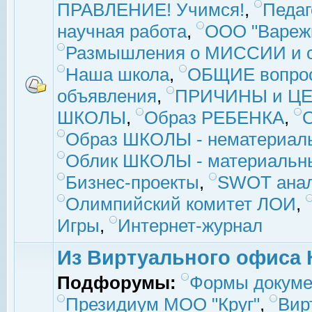
ПРАВЛЕНИЕ! Учимся!
,
Педаг
научная работа
,
ООО "Вареж
Размышления о МИССИИ и с
Наша школа
,
ОБЩИЕ вопро
объявления
,
ПРИЧИНЫ и ЦЕ
ШКОЛЫ
,
Образ РЕБЕНКА
,
Образ ШКОЛЫ - нематериаль
Облик ШКОЛЫ - материальны
Бизнес-проекты
,
SWOT ана
Олимпийский комитет ЛОИ
,
Игры
,
Интернет-журнал
Из Виртуального офиса 
Подфорумы:
Формы докуме
Президиум МОО "Круг"
,
Вир