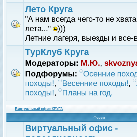
Лето Круга
"А нам всегда чего-то не хвата
лета..."
)))
Летние лагеря, выезды и все-в
ТурКлуб Круга
Модераторы:
М.Ю.
,
skvozny
Подфорумы:
Осенние похо
походы!
,
Весенние походы!
,
походы!
,
Планы на год.
Виртуальный офис КРУГА
Форум
Виртуальный офис -