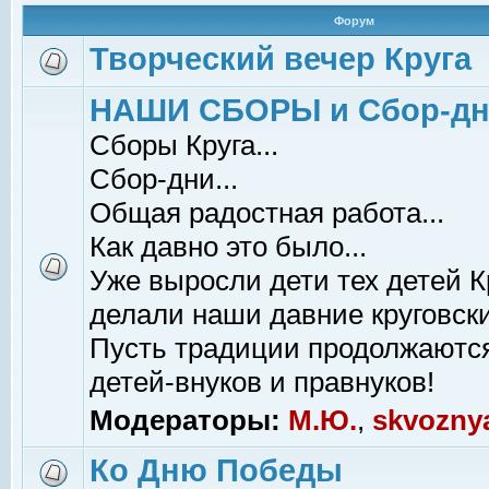
Форум
Творческий вечер Круга
НАШИ СБОРЫ и Сбор-д
Сборы Круга...
Сбор-дни...
Общая радостная работа...
Как давно это было...
Уже выросли дети тех детей К
делали наши давние круговски
Пусть традиции продолжаютс
детей-внуков и правнуков!
Модераторы:
М.Ю.
,
skvozny
Ко Дню Победы