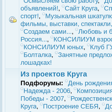
Осмысляем свою работу
,
До
объявлений!
,
Сайт Круга
,
Сп
спорт!
,
Музыкальная шкатулк
фильмы, выставки, спектакли, 
Создаем сами...
,
Любовь и б
Россия...
,
КОНСИЛИУМ взро
КОНСИЛИУМ юных
,
Клуб 
Болталка
,
Занятные предло
лошадках!
Из проектов Круга
Подфорумы:
День рождени
Надежда - 2006
,
Композиция
Победы - 2007
,
Рождественск
Круга
,
Построение СЕБЯ
,
До