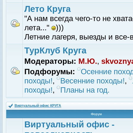
Лето Круга
"А нам всегда чего-то не хвата
лета..."
)))
Летние лагеря, выезды и все-в
ТурКлуб Круга
Модераторы:
М.Ю.
,
skvozny
Подфорумы:
Осенние похо
походы!
,
Весенние походы!
,
походы!
,
Планы на год.
Виртуальный офис КРУГА
Форум
Виртуальный офис -