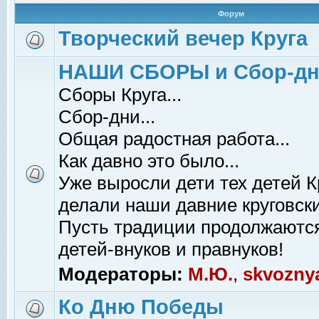
Форум
Творческий вечер Круга
НАШИ СБОРЫ и Сбор-д
Сборы Круга...
Сбор-дни...
Общая радостная работа...
Как давно это было...
Уже выросли дети тех детей К
делали наши давние круговски
Пусть традиции продолжаютс
детей-внуков и правнуков!
Модераторы:
М.Ю.
,
skvozny
Ко Дню Победы