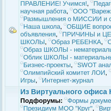
ПРАВЛЕНИЕ! Учимся!
,
Педаг
научная работа
,
ООО "Вареж
Размышления о МИССИИ и с
Наша школа
,
ОБЩИЕ вопро
объявления
,
ПРИЧИНЫ и ЦЕ
ШКОЛЫ
,
Образ РЕБЕНКА
,
Образ ШКОЛЫ - нематериаль
Облик ШКОЛЫ - материальны
Бизнес-проекты
,
SWOT ана
Олимпийский комитет ЛОИ
,
Игры
,
Интернет-журнал
Из Виртуального офиса 
Подфорумы:
Формы докуме
Президиум МОО "Круг"
,
Вир