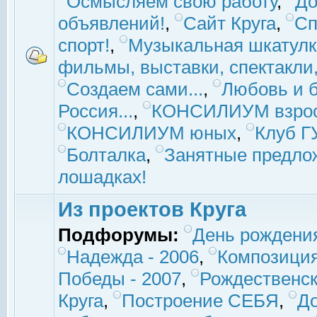
Осмысляем свою работу
,
До
объявлений!
,
Сайт Круга
,
Сп
спорт!
,
Музыкальная шкатулк
фильмы, выставки, спектакли, 
Создаем сами...
,
Любовь и б
Россия...
,
КОНСИЛИУМ взро
КОНСИЛИУМ юных
,
Клуб 
Болталка
,
Занятные предло
лошадках!
Из проектов Круга
Подфорумы:
День рождени
Надежда - 2006
,
Композиция
Победы - 2007
,
Рождественск
Круга
,
Построение СЕБЯ
,
До