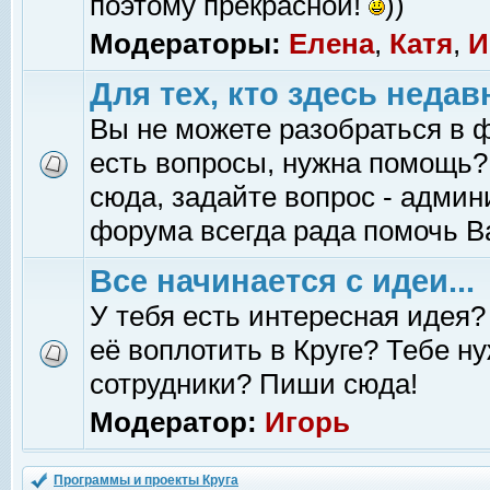
поэтому прекрасной!
))
Модераторы:
Елена
,
Катя
,
И
Для тех, кто здесь недав
Вы не можете разобраться в 
есть вопросы, нужна помощь?
сюда, задайте вопрос - адми
форума всегда рада помочь В
Все начинается с идеи...
У тебя есть интересная идея?
её воплотить в Круге? Тебе н
сотрудники? Пиши сюда!
Модератор:
Игорь
Программы и проекты Круга