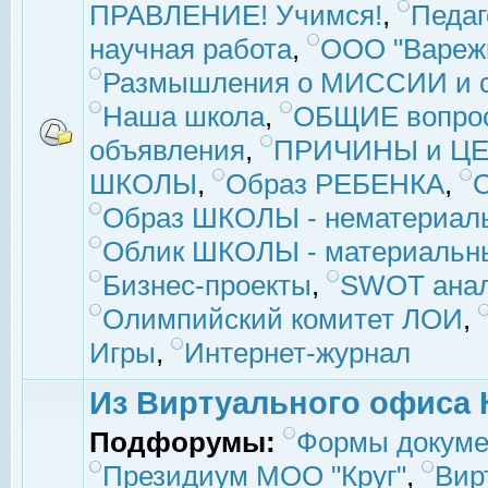
ПРАВЛЕНИЕ! Учимся!
,
Педаг
научная работа
,
ООО "Вареж
Размышления о МИССИИ и с
Наша школа
,
ОБЩИЕ вопро
объявления
,
ПРИЧИНЫ и ЦЕ
ШКОЛЫ
,
Образ РЕБЕНКА
,
Образ ШКОЛЫ - нематериаль
Облик ШКОЛЫ - материальны
Бизнес-проекты
,
SWOT ана
Олимпийский комитет ЛОИ
,
Игры
,
Интернет-журнал
Из Виртуального офиса 
Подфорумы:
Формы докуме
Президиум МОО "Круг"
,
Вир