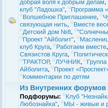
добрая воля к добрым делам
,
клуб "Ладошка"
,
Программа «
Волшебное Приглашение
,
Ч
связующая нить
,
Вместе вес
Детский дом №8
,
"Солнечны
Проект "Айболит"
,
Маслени
клуб Круга
,
Работаем вместе
Связистов Круга
,
Политическ
ТРАКТОР
,
ЛУЧНИК
,
Группа
Айболита
,
Проект «Проспект
Комментарии по детям
Из Внутренних форумов
Подфорумы:
Клуб "Незнайк
Любознайка"
,
МЫ - живые и р