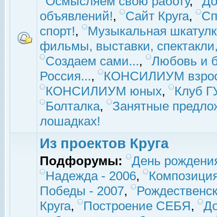
Осмысляем свою работу
,
До
объявлений!
,
Сайт Круга
,
Сп
спорт!
,
Музыкальная шкатулк
фильмы, выставки, спектакли, 
Создаем сами...
,
Любовь и б
Россия...
,
КОНСИЛИУМ взро
КОНСИЛИУМ юных
,
Клуб 
Болталка
,
Занятные предло
лошадках!
Из проектов Круга
Подфорумы:
День рождени
Надежда - 2006
,
Композиция
Победы - 2007
,
Рождественск
Круга
,
Построение СЕБЯ
,
До