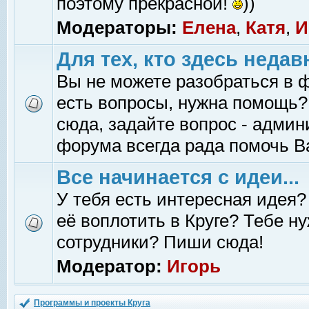
поэтому прекрасной!
))
Модераторы:
Елена
,
Катя
,
И
Для тех, кто здесь недав
Вы не можете разобраться в 
есть вопросы, нужна помощь?
сюда, задайте вопрос - адми
форума всегда рада помочь В
Все начинается с идеи...
У тебя есть интересная идея?
её воплотить в Круге? Тебе н
сотрудники? Пиши сюда!
Модератор:
Игорь
Программы и проекты Круга