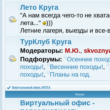
Лето Круга
"А нам всегда чего-то не хвата
лета..."
)))
Летние лагеря, выезды и все-в
ТурКлуб Круга
Модераторы:
М.Ю.
,
skvozny
Подфорумы:
Осенние похо
походы!
,
Весенние походы!
,
походы!
,
Планы на год.
Виртуальный офис КРУГА
Форум
Виртуальный офис -