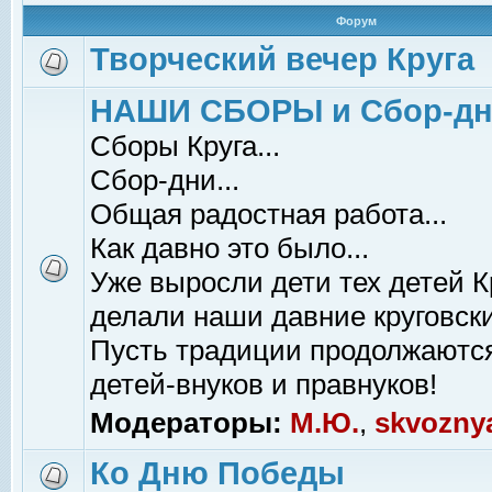
Форум
Творческий вечер Круга
НАШИ СБОРЫ и Сбор-д
Сборы Круга...
Сбор-дни...
Общая радостная работа...
Как давно это было...
Уже выросли дети тех детей К
делали наши давние круговски
Пусть традиции продолжаютс
детей-внуков и правнуков!
Модераторы:
М.Ю.
,
skvozny
Ко Дню Победы