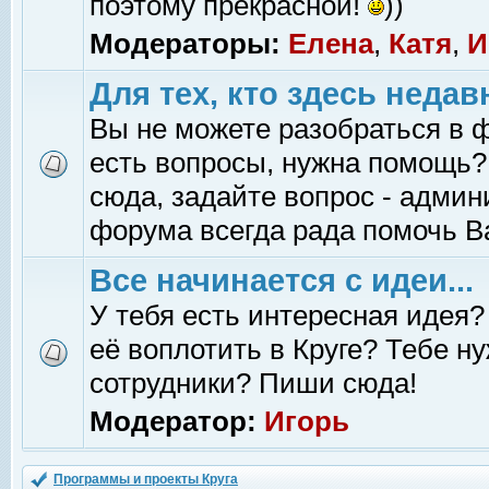
поэтому прекрасной!
))
Модераторы:
Елена
,
Катя
,
И
Для тех, кто здесь недав
Вы не можете разобраться в 
есть вопросы, нужна помощь?
сюда, задайте вопрос - адми
форума всегда рада помочь В
Все начинается с идеи...
У тебя есть интересная идея?
её воплотить в Круге? Тебе н
сотрудники? Пиши сюда!
Модератор:
Игорь
Программы и проекты Круга