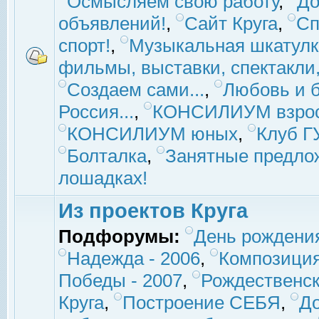
Осмысляем свою работу
,
До
объявлений!
,
Сайт Круга
,
Сп
спорт!
,
Музыкальная шкатулк
фильмы, выставки, спектакли, 
Создаем сами...
,
Любовь и б
Россия...
,
КОНСИЛИУМ взро
КОНСИЛИУМ юных
,
Клуб 
Болталка
,
Занятные предло
лошадках!
Из проектов Круга
Подфорумы:
День рождени
Надежда - 2006
,
Композиция
Победы - 2007
,
Рождественск
Круга
,
Построение СЕБЯ
,
До