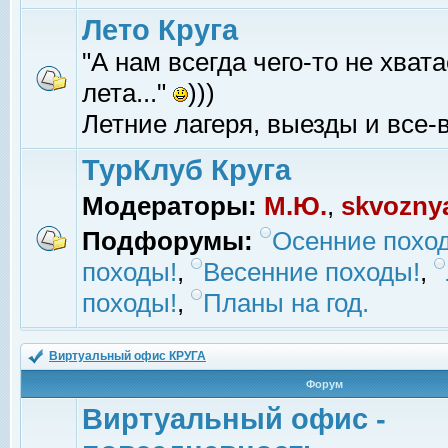
Лето Круга
"А нам всегда чего-то не хвата
лета..."
)))
Летние лагеря, выезды и все-в
ТурКлуб Круга
Модераторы:
М.Ю.
,
skvozny
Подфорумы:
Осенние похо
походы!
,
Весенние походы!
,
походы!
,
Планы на год.
Виртуальный офис КРУГА
Форум
Виртуальный офис -