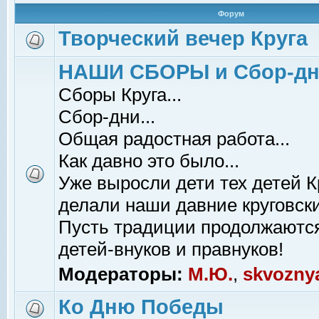
Форум
Творческий вечер Круга
НАШИ СБОРЫ и Сбор-д
Сборы Круга...
Сбор-дни...
Общая радостная работа...
Как давно это было...
Уже выросли дети тех детей К
делали наши давние круговски
Пусть традиции продолжаютс
детей-внуков и правнуков!
Модераторы:
М.Ю.
,
skvozny
Ко Дню Победы