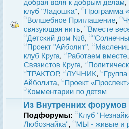
добрая воля к добрым делам
,
клуб "Ладошка"
,
Программа «
Волшебное Приглашение
,
Ч
связующая нить
,
Вместе вес
Детский дом №8
,
"Солнечны
Проект "Айболит"
,
Маслени
клуб Круга
,
Работаем вместе
Связистов Круга
,
Политическ
ТРАКТОР
,
ЛУЧНИК
,
Группа
Айболита
,
Проект «Проспект
Комментарии по детям
Из Внутренних форумов
Подфорумы:
Клуб "Незнайк
Любознайка"
,
МЫ - живые и р