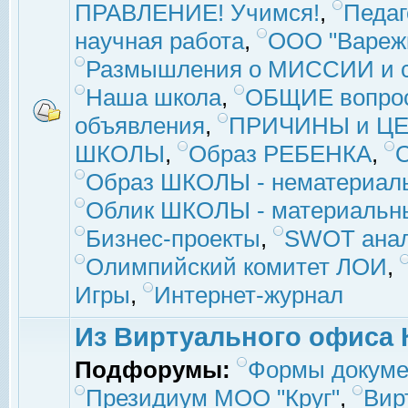
ПРАВЛЕНИЕ! Учимся!
,
Педаг
научная работа
,
ООО "Вареж
Размышления о МИССИИ и с
Наша школа
,
ОБЩИЕ вопро
объявления
,
ПРИЧИНЫ и ЦЕ
ШКОЛЫ
,
Образ РЕБЕНКА
,
Образ ШКОЛЫ - нематериаль
Облик ШКОЛЫ - материальны
Бизнес-проекты
,
SWOT ана
Олимпийский комитет ЛОИ
,
Игры
,
Интернет-журнал
Из Виртуального офиса 
Подфорумы:
Формы докуме
Президиум МОО "Круг"
,
Вир