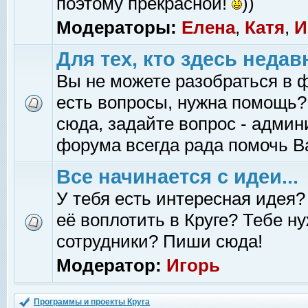
поэтому прекрасной!
))
Модераторы:
Елена
,
Катя
,
И
Для тех, кто здесь недав
Вы не можете разобраться в 
есть вопросы, нужна помощь?
сюда, задайте вопрос - адми
форума всегда рада помочь В
Все начинается с идеи...
У тебя есть интересная идея?
её воплотить в Круге? Тебе н
сотрудники? Пиши сюда!
Модератор:
Игорь
Программы и проекты Круга