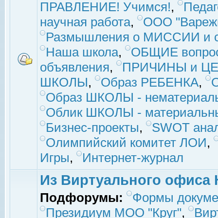
ПРАВЛЕНИЕ! Учимся!
,
Педаг
научная работа
,
ООО "Вареж
Размышления о МИССИИ и с
Наша школа
,
ОБЩИЕ вопро
объявления
,
ПРИЧИНЫ и ЦЕ
ШКОЛЫ
,
Образ РЕБЕНКА
,
Образ ШКОЛЫ - нематериаль
Облик ШКОЛЫ - материальны
Бизнес-проекты
,
SWOT ана
Олимпийский комитет ЛОИ
,
Игры
,
Интернет-журнал
Из Виртуального офиса 
Подфорумы:
Формы докуме
Президиум МОО "Круг"
,
Вир