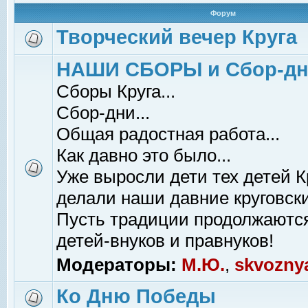
Форум
Творческий вечер Круга
НАШИ СБОРЫ и Сбор-д
Сборы Круга...
Сбор-дни...
Общая радостная работа...
Как давно это было...
Уже выросли дети тех детей К
делали наши давние круговски
Пусть традиции продолжаютс
детей-внуков и правнуков!
Модераторы:
М.Ю.
,
skvozny
Ко Дню Победы