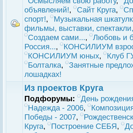
Осмысляем свою работу
,
До
объявлений!
,
Сайт Круга
,
Сп
спорт!
,
Музыкальная шкатулк
фильмы, выставки, спектакли, 
Создаем сами...
,
Любовь и б
Россия...
,
КОНСИЛИУМ взро
КОНСИЛИУМ юных
,
Клуб 
Болталка
,
Занятные предло
лошадках!
Из проектов Круга
Подфорумы:
День рождени
Надежда - 2006
,
Композиция
Победы - 2007
,
Рождественск
Круга
,
Построение СЕБЯ
,
До