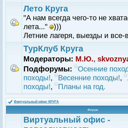
Лето Круга
"А нам всегда чего-то не хвата
лета..."
)))
Летние лагеря, выезды и все-в
ТурКлуб Круга
Модераторы:
М.Ю.
,
skvozny
Подфорумы:
Осенние похо
походы!
,
Весенние походы!
,
походы!
,
Планы на год.
Виртуальный офис КРУГА
Форум
Виртуальный офис -