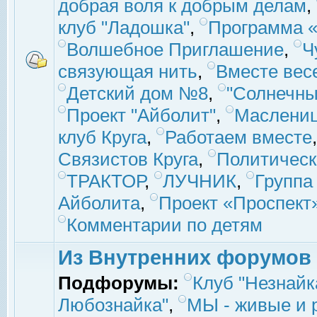
добрая воля к добрым делам
,
клуб "Ладошка"
,
Программа «
Волшебное Приглашение
,
Ч
связующая нить
,
Вместе вес
Детский дом №8
,
"Солнечны
Проект "Айболит"
,
Маслени
клуб Круга
,
Работаем вместе
Связистов Круга
,
Политическ
ТРАКТОР
,
ЛУЧНИК
,
Группа
Айболита
,
Проект «Проспект
Комментарии по детям
Из Внутренних форумов
Подфорумы:
Клуб "Незнайк
Любознайка"
,
МЫ - живые и р