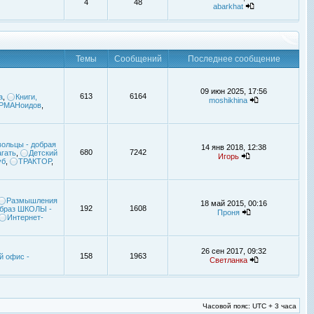
4
48
abarkhat
Темы
Сообщений
Последнее сообщение
09 июн 2025, 17:56
613
6164
а
,
Книги,
moshikhina
УРМАНоидов
,
ольцы - добрая
14 янв 2018, 12:38
680
7242
гать
,
Детский
Игорь
уб
,
ТРАКТОР
,
Размышления
18 май 2015, 00:16
192
1608
браз ШКОЛЫ -
Проня
Интернет-
26 сен 2017, 09:32
158
1963
й офис -
Светланка
Часовой пояс: UTC + 3 часа