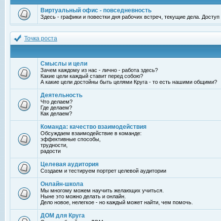
Виртуальный офис - повседневность
Здесь - графики и повестки дня рабочих встреч, текущие дела. Досту
Точка роста
Смыслы и цели
Зачем каждому из нас - лично - работа здесь?
Какие цели каждый ставит перед собою?
А какие цели достойны быть целями Круга - то есть нашими общими?
Деятельность
Что делаем?
Где делаем?
Как делаем?
Команда: качество взаимодействия
Обсуждаем взаимодействие в команде:
эффективные способы,
трудности,
радости
Целевая аудитория
Создаем и тестируем портрет целевой аудитории
Онлайн-школа
Мы многому можем научить желающих учиться.
Ныне это можно делать и онлайн.
Дело новое, нелегкое - но каждый может найти, чем помочь.
ДОМ для Круга