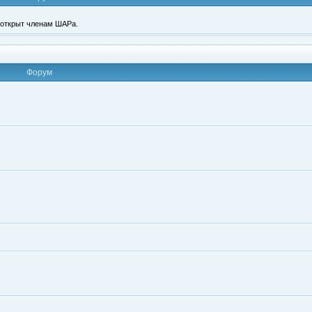
п открыт членам ШАРа.
Форум