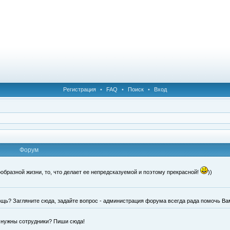
Регистрация
•
FAQ
•
Поиск
•
Вход
Форум
образной жизни, то, что делает ее непредсказуемой и поэтому прекрасной!
))
щь? Загляните сюда, задайте вопрос - администрация форума всегда рада помочь Ва
е нужны сотрудники? Пиши сюда!