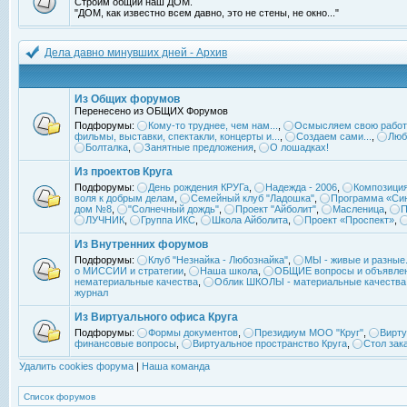
Строим общий наш ДОМ.
"ДОМ, как известно всем давно, это не стены, не окно..."
Дела давно минувших дней - Архив
Из Общих форумов
Перенесено из ОБЩИХ Форумов
Подфорумы:
Кому-то труднее, чем нам...
,
Осмысляем свою работ
фильмы, выставки, спектакли, концерты и...
,
Создаем сами...
,
Люб
Болталка
,
Занятные предложения
,
О лошадках!
Из проектов Круга
Подфорумы:
День рождения КРУГа
,
Надежда - 2006
,
Композиция
воля к добрым делам
,
Семейный клуб "Ладошка"
,
Программа «Син
дом №8
,
"Солнечный дождь"
,
Проект "Айболит"
,
Масленица
,
П
ЛУЧНИК
,
Группа ИКС
,
Школа Айболита
,
Проект «Проспект»
,
Из Внутренних форумов
Подфорумы:
Клуб "Незнайка - Любознайка"
,
МЫ - живые и разные.
о МИССИИ и стратегии
,
Наша школа
,
ОБЩИЕ вопросы и объявле
нематериальные качества
,
Облик ШКОЛЫ - материальные качества
журнал
Из Виртуального офиса Круга
Подфорумы:
Формы документов
,
Президиум МОО "Круг"
,
Вирту
финансовые вопросы
,
Виртуальное пространство Круга
,
Стол зак
Удалить cookies форума
|
Наша команда
Список форумов