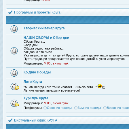
Программы и проекты Круга
Творческий вечер Круга
НАШИ СБОРЫ и Сбор-дни
Сборы Круга...
Сбор-дни...
Общая радостная работа...
Как давно это было...
Уже выросли дети тех детей Круга, которые делали наши давние кругов
Пусть традиции продолжаются для наших детей-внуков и правнуков!
Модераторы:
М.Ю.
,
skvoznyak
Ко Дню Победы
Лето Круга
"А нам всегда чего-то не хватает... Зимою лета..."
)))
Летние лагеря, выезды и все-все-все!
ТурКлуб Круга
Модераторы:
М.Ю.
,
skvoznyak
Подфорумы:
Осенние походы!
,
Зимние походы!
,
Весенние похо
Виртуальный офис КРУГА