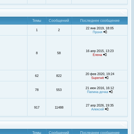
Темы
Сообщений
Последнее сообщение
22 янв 2019, 18:05
1
2
Проня
16 апр 2015, 13:23
8
58
Елена
20 фев 2020, 19:24
62
822
Superwit
21 июн 2016, 16:12
78
553
Папина дочка
27 апр 2026, 19:35
917
11488
Алексей
Темы
Сообщений
Последнее сообщение