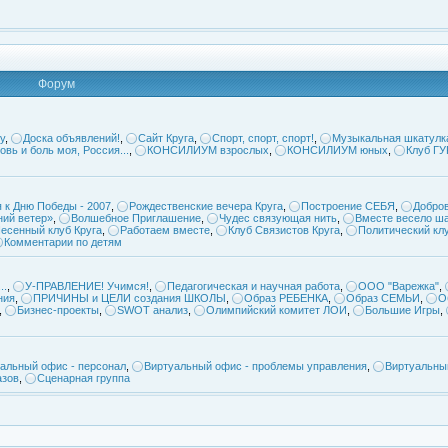
Форум
у
,
Доска объявлений!
,
Сайт Круга
,
Спорт, спорт, спорт!
,
Музыкальная шкатулк
овь и боль моя, Россия...
,
КОНСИЛИУМ взрослых
,
КОНСИЛИУМ юных
,
Клуб Г
 к Дню Победы - 2007
,
Рождественские вечера Круга
,
Построение СЕБЯ
,
Добров
ий ветер»
,
Волшебное Приглашение
,
Чудес связующая нить
,
Вместе весело ша
есенный клуб Круга
,
Работаем вместе
,
Клуб Связистов Круга
,
Политический кл
Комментарии по детям
..
,
У-ПРАВЛЕНИЕ! Учимся!
,
Педагогическая и научная работа
,
ООО "Варежка"
,
ния
,
ПРИЧИНЫ и ЦЕЛИ создания ШКОЛЫ
,
Образ РЕБЕНКА
,
Образ СЕМЬИ
,
О
,
Бизнес-проекты
,
SWOT анализ
,
Олимпийский комитет ЛОИ
,
Большие Игры
,
альный офис - персонал
,
Виртуальный офис - проблемы управления
,
Виртуальны
азов
,
Сценарная группа