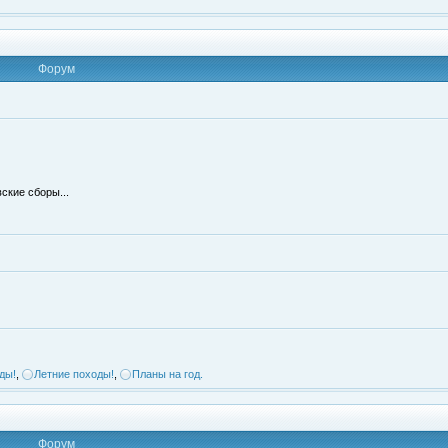
Форум
ские сборы...
ды!
,
Летние походы!
,
Планы на год.
Форум