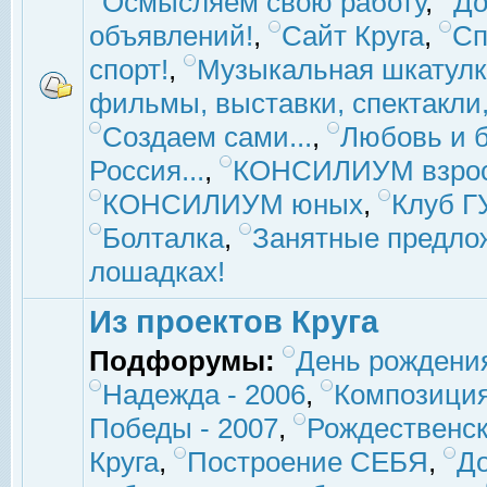
Осмысляем свою работу
,
До
объявлений!
,
Сайт Круга
,
Сп
спорт!
,
Музыкальная шкатулк
фильмы, выставки, спектакли, 
Создаем сами...
,
Любовь и б
Россия...
,
КОНСИЛИУМ взро
КОНСИЛИУМ юных
,
Клуб 
Болталка
,
Занятные предло
лошадках!
Из проектов Круга
Подфорумы:
День рождени
Надежда - 2006
,
Композиция
Победы - 2007
,
Рождественск
Круга
,
Построение СЕБЯ
,
До