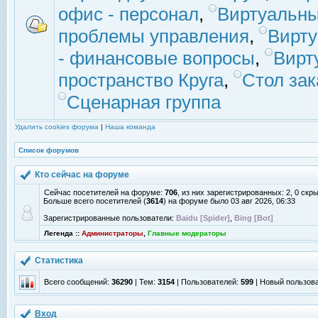
офис - персонал
,
Виртуальны
проблемы управления
,
Вирт
- финансовые вопросы
,
Вирт
пространство Круга
,
Стол зак
Сценарная группа
Удалить cookies форума
|
Наша команда
Список форумов
Кто сейчас на форуме
Сейчас посетителей на форуме:
706
, из них зарегистрированных: 2, 0 скр
Больше всего посетителей (
3614
) на форуме было 03 авг 2026, 06:33
Зарегистрированные пользователи:
Baidu [Spider]
,
Bing [Bot]
Легенда ::
Администраторы
,
Главные модераторы
Статистика
Всего сообщений:
36290
| Тем:
3154
| Пользователей:
599
| Новый пользов
Вход