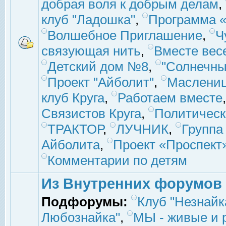
добрая воля к добрым делам
,
клуб "Ладошка"
,
Программа «
Волшебное Приглашение
,
Ч
связующая нить
,
Вместе вес
Детский дом №8
,
"Солнечны
Проект "Айболит"
,
Маслени
клуб Круга
,
Работаем вместе
Связистов Круга
,
Политическ
ТРАКТОР
,
ЛУЧНИК
,
Группа
Айболита
,
Проект «Проспект
Комментарии по детям
Из Внутренних форумов
Подфорумы:
Клуб "Незнайк
Любознайка"
,
МЫ - живые и р