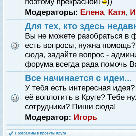
поэтому прекрасной!
))
Модераторы:
Елена
,
Катя
,
И
Для тех, кто здесь недав
Вы не можете разобраться в 
есть вопросы, нужна помощь?
сюда, задайте вопрос - адми
форума всегда рада помочь В
Все начинается с идеи...
У тебя есть интересная идея?
её воплотить в Круге? Тебе н
сотрудники? Пиши сюда!
Модератор:
Игорь
Программы и проекты Круга