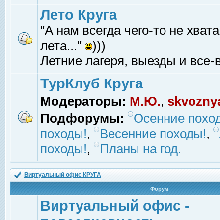
Лето Круга
"А нам всегда чего-то не хвата
лета..."
)))
Летние лагеря, выезды и все-в
ТурКлуб Круга
Модераторы:
М.Ю.
,
skvozny
Подфорумы:
Осенние похо
походы!
,
Весенние походы!
,
походы!
,
Планы на год.
Виртуальный офис КРУГА
Форум
Виртуальный офис -