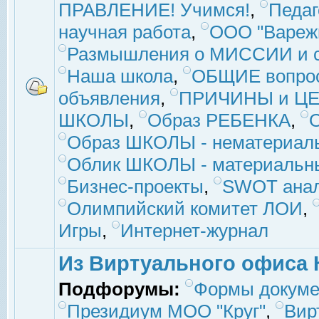
ПРАВЛЕНИЕ! Учимся!
,
Педаг
научная работа
,
ООО "Вареж
Размышления о МИССИИ и с
Наша школа
,
ОБЩИЕ вопро
объявления
,
ПРИЧИНЫ и ЦЕ
ШКОЛЫ
,
Образ РЕБЕНКА
,
Образ ШКОЛЫ - нематериаль
Облик ШКОЛЫ - материальны
Бизнес-проекты
,
SWOT ана
Олимпийский комитет ЛОИ
,
Игры
,
Интернет-журнал
Из Виртуального офиса 
Подфорумы:
Формы докуме
Президиум МОО "Круг"
,
Вир