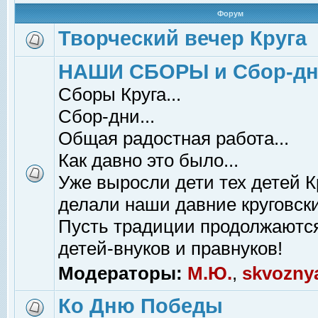
Форум
Творческий вечер Круга
НАШИ СБОРЫ и Сбор-д
Сборы Круга...
Сбор-дни...
Общая радостная работа...
Как давно это было...
Уже выросли дети тех детей К
делали наши давние круговски
Пусть традиции продолжаютс
детей-внуков и правнуков!
Модераторы:
М.Ю.
,
skvozny
Ко Дню Победы