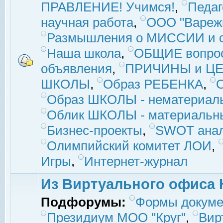
ПРАВЛЕНИЕ! Учимся!
,
Педаг
научная работа
,
ООО "Вареж
Размышления о МИССИИ и с
Наша школа
,
ОБЩИЕ вопро
объявления
,
ПРИЧИНЫ и ЦЕ
ШКОЛЫ
,
Образ РЕБЕНКА
,
Образ ШКОЛЫ - нематериаль
Облик ШКОЛЫ - материальны
Бизнес-проекты
,
SWOT ана
Олимпийский комитет ЛОИ
,
Игры
,
Интернет-журнал
Из Виртуального офиса 
Подфорумы:
Формы докуме
Президиум МОО "Круг"
,
Вир