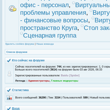
офис - персонал
,
Виртуальны
проблемы управления
,
Вирт
- финансовые вопросы
,
Вирт
пространство Круга
,
Стол зак
Сценарная группа
Удалить cookies форума
|
Наша команда
Список форумов
Кто сейчас на форуме
Сейчас посетителей на форуме:
744
, из них зарегистрированных: 1, 0 скр
Больше всего посетителей (
3614
) на форуме было 03 авг 2026, 06:33
Зарегистрированные пользователи:
Baidu [Spider]
Легенда ::
Администраторы
,
Главные модераторы
Статистика
Всего сообщений:
36290
| Тем:
3154
| Пользователей:
599
| Новый пользов
Вход