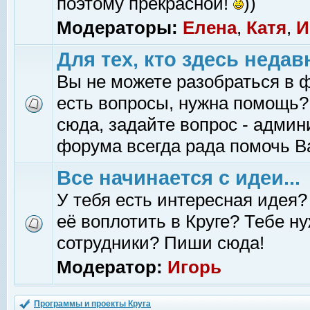
поэтому прекрасной!
))
Модераторы:
Елена
,
Катя
,
И
Для тех, кто здесь недав
Вы не можете разобраться в 
есть вопросы, нужна помощь?
сюда, задайте вопрос - адми
форума всегда рада помочь В
Все начинается с идеи...
У тебя есть интересная идея?
её воплотить в Круге? Тебе н
сотрудники? Пиши сюда!
Модератор:
Игорь
Программы и проекты Круга