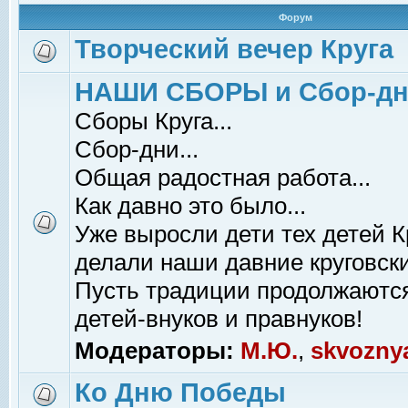
Форум
Творческий вечер Круга
НАШИ СБОРЫ и Сбор-д
Сборы Круга...
Сбор-дни...
Общая радостная работа...
Как давно это было...
Уже выросли дети тех детей К
делали наши давние круговски
Пусть традиции продолжаютс
детей-внуков и правнуков!
Модераторы:
М.Ю.
,
skvozny
Ко Дню Победы