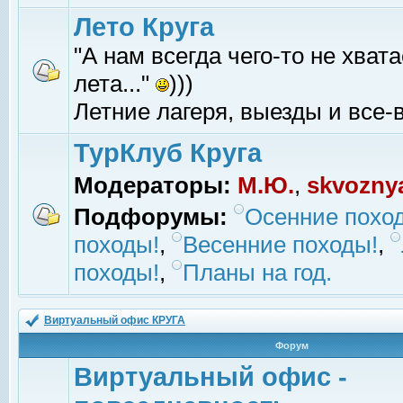
Лето Круга
"А нам всегда чего-то не хвата
лета..."
)))
Летние лагеря, выезды и все-в
ТурКлуб Круга
Модераторы:
М.Ю.
,
skvozny
Подфорумы:
Осенние похо
походы!
,
Весенние походы!
,
походы!
,
Планы на год.
Виртуальный офис КРУГА
Форум
Виртуальный офис -