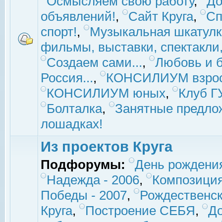
Осмысляем свою работу
,
До
объявлений!
,
Сайт Круга
,
Сп
спорт!
,
Музыкальная шкатулк
фильмы, выставки, спектакли, 
Создаем сами...
,
Любовь и б
Россия...
,
КОНСИЛИУМ взро
КОНСИЛИУМ юных
,
Клуб 
Болталка
,
Занятные предло
лошадках!
Из проектов Круга
Подфорумы:
День рождени
Надежда - 2006
,
Композиция
Победы - 2007
,
Рождественск
Круга
,
Построение СЕБЯ
,
До