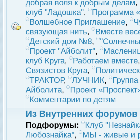
добрая воля к добрым делам
,
клуб "Ладошка"
,
Программа «
Волшебное Приглашение
,
Ч
связующая нить
,
Вместе вес
Детский дом №8
,
"Солнечны
Проект "Айболит"
,
Маслени
клуб Круга
,
Работаем вместе
Связистов Круга
,
Политическ
ТРАКТОР
,
ЛУЧНИК
,
Группа
Айболита
,
Проект «Проспект
Комментарии по детям
Из Внутренних форумов
Подфорумы:
Клуб "Незнайк
Любознайка"
,
МЫ - живые и р