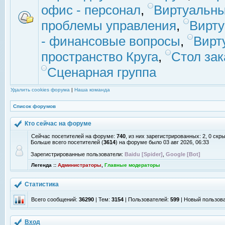
офис - персонал
,
Виртуальны
проблемы управления
,
Вирт
- финансовые вопросы
,
Вирт
пространство Круга
,
Стол зак
Сценарная группа
Удалить cookies форума
|
Наша команда
Список форумов
Кто сейчас на форуме
Сейчас посетителей на форуме:
740
, из них зарегистрированных: 2, 0 скр
Больше всего посетителей (
3614
) на форуме было 03 авг 2026, 06:33
Зарегистрированные пользователи:
Baidu [Spider]
,
Google [Bot]
Легенда ::
Администраторы
,
Главные модераторы
Статистика
Всего сообщений:
36290
| Тем:
3154
| Пользователей:
599
| Новый пользов
Вход