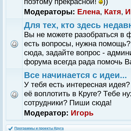
поэтому прекрасной!
))
Модераторы:
Елена
,
Катя
,
И
Для тех, кто здесь недав
Вы не можете разобраться в 
есть вопросы, нужна помощь?
сюда, задайте вопрос - адми
форума всегда рада помочь В
Все начинается с идеи...
У тебя есть интересная идея?
её воплотить в Круге? Тебе н
сотрудники? Пиши сюда!
Модератор:
Игорь
Программы и проекты Круга