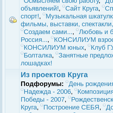
Осмысляем свою работу
,
До
объявлений!
,
Сайт Круга
,
Сп
спорт!
,
Музыкальная шкатулк
фильмы, выставки, спектакли, 
Создаем сами...
,
Любовь и б
Россия...
,
КОНСИЛИУМ взро
КОНСИЛИУМ юных
,
Клуб 
Болталка
,
Занятные предло
лошадках!
Из проектов Круга
Подфорумы:
День рождени
Надежда - 2006
,
Композиция
Победы - 2007
,
Рождественск
Круга
,
Построение СЕБЯ
,
До