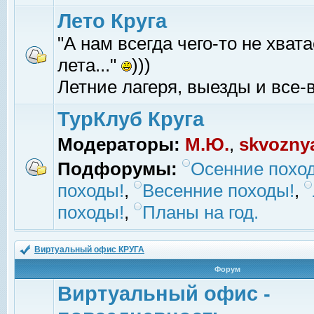
Лето Круга
"А нам всегда чего-то не хвата
лета..."
)))
Летние лагеря, выезды и все-в
ТурКлуб Круга
Модераторы:
М.Ю.
,
skvozny
Подфорумы:
Осенние похо
походы!
,
Весенние походы!
,
походы!
,
Планы на год.
Виртуальный офис КРУГА
Форум
Виртуальный офис -