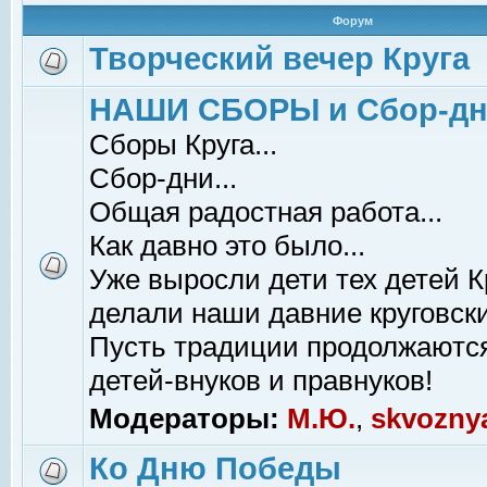
Форум
Творческий вечер Круга
НАШИ СБОРЫ и Сбор-д
Сборы Круга...
Сбор-дни...
Общая радостная работа...
Как давно это было...
Уже выросли дети тех детей К
делали наши давние круговски
Пусть традиции продолжаютс
детей-внуков и правнуков!
Модераторы:
М.Ю.
,
skvozny
Ко Дню Победы