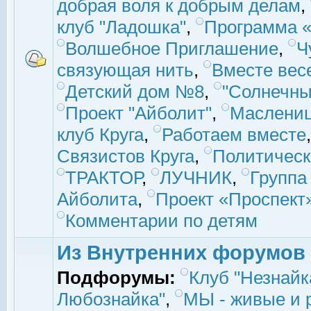
добрая воля к добрым делам
,
клуб "Ладошка"
,
Программа «
Волшебное Приглашение
,
Ч
связующая нить
,
Вместе вес
Детский дом №8
,
"Солнечны
Проект "Айболит"
,
Маслени
клуб Круга
,
Работаем вместе
Связистов Круга
,
Политическ
ТРАКТОР
,
ЛУЧНИК
,
Группа
Айболита
,
Проект «Проспект
Комментарии по детям
Из Внутренних форумов
Подфорумы:
Клуб "Незнайк
Любознайка"
,
МЫ - живые и р