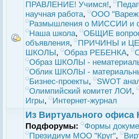
ПРАВЛЕНИЕ! Учимся!
,
Педаг
научная работа
,
ООО "Вареж
Размышления о МИССИИ и с
Наша школа
,
ОБЩИЕ вопро
объявления
,
ПРИЧИНЫ и ЦЕ
ШКОЛЫ
,
Образ РЕБЕНКА
,
Образ ШКОЛЫ - нематериаль
Облик ШКОЛЫ - материальны
Бизнес-проекты
,
SWOT ана
Олимпийский комитет ЛОИ
,
Игры
,
Интернет-журнал
Из Виртуального офиса 
Подфорумы:
Формы докуме
Президиум МОО "Круг"
,
Вир