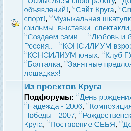
Осмысляем свою работу
,
До
объявлений!
,
Сайт Круга
,
Сп
спорт!
,
Музыкальная шкатулк
фильмы, выставки, спектакли, 
Создаем сами...
,
Любовь и б
Россия...
,
КОНСИЛИУМ взро
КОНСИЛИУМ юных
,
Клуб 
Болталка
,
Занятные предло
лошадках!
Из проектов Круга
Подфорумы:
День рождени
Надежда - 2006
,
Композиция
Победы - 2007
,
Рождественск
Круга
,
Построение СЕБЯ
,
До