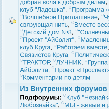
добрая воля к добрым делам
,
клуб "Ладошка"
,
Программа «
Волшебное Приглашение
,
Ч
связующая нить
,
Вместе вес
Детский дом №8
,
"Солнечны
Проект "Айболит"
,
Маслени
клуб Круга
,
Работаем вместе
Связистов Круга
,
Политическ
ТРАКТОР
,
ЛУЧНИК
,
Группа
Айболита
,
Проект «Проспект
Комментарии по детям
Из Внутренних форумов
Подфорумы:
Клуб "Незнайк
Любознайка"
,
МЫ - живые и р