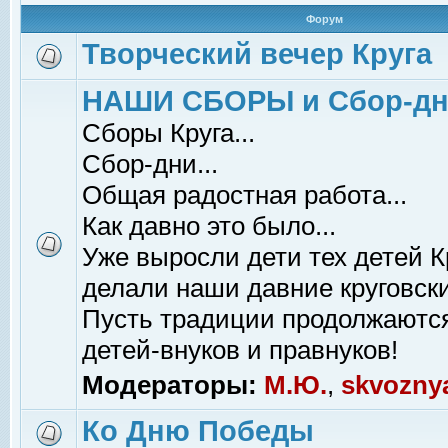
Форум
Творческий вечер Круга
НАШИ СБОРЫ и Сбор-д
Сборы Круга...
Сбор-дни...
Общая радостная работа...
Как давно это было...
Уже выросли дети тех детей К
делали наши давние круговски
Пусть традиции продолжаютс
детей-внуков и правнуков!
Модераторы:
М.Ю.
,
skvozny
Ко Дню Победы