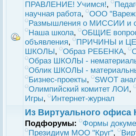
ПРАВЛЕНИЕ! Учимся!
,
Педаг
научная работа
,
ООО "Вареж
Размышления о МИССИИ и с
Наша школа
,
ОБЩИЕ вопро
объявления
,
ПРИЧИНЫ и ЦЕ
ШКОЛЫ
,
Образ РЕБЕНКА
,
Образ ШКОЛЫ - нематериаль
Облик ШКОЛЫ - материальны
Бизнес-проекты
,
SWOT ана
Олимпийский комитет ЛОИ
,
Игры
,
Интернет-журнал
Из Виртуального офиса 
Подфорумы:
Формы докуме
Президиум МОО "Круг"
,
Вир