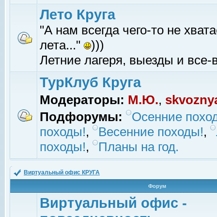
Лето Круга
"А нам всегда чего-то не хвата
лета..."
)))
Летние лагеря, выезды и все-в
ТурКлуб Круга
Модераторы:
М.Ю.
,
skvozny
Подфорумы:
Осенние похо
походы!
,
Весенние походы!
,
походы!
,
Планы на год.
Виртуальный офис КРУГА
Форум
Виртуальный офис -