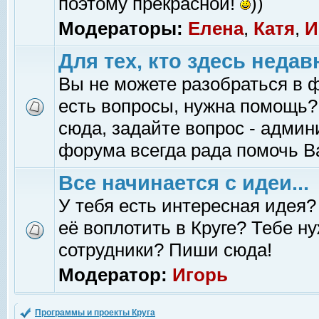
поэтому прекрасной!
))
Модераторы:
Елена
,
Катя
,
И
Для тех, кто здесь недав
Вы не можете разобраться в 
есть вопросы, нужна помощь?
сюда, задайте вопрос - адми
форума всегда рада помочь В
Все начинается с идеи...
У тебя есть интересная идея?
её воплотить в Круге? Тебе н
сотрудники? Пиши сюда!
Модератор:
Игорь
Программы и проекты Круга