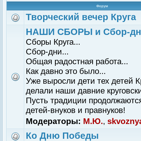
Форум
Творческий вечер Круга
НАШИ СБОРЫ и Сбор-д
Сборы Круга...
Сбор-дни...
Общая радостная работа...
Как давно это было...
Уже выросли дети тех детей К
делали наши давние круговски
Пусть традиции продолжаютс
детей-внуков и правнуков!
Модераторы:
М.Ю.
,
skvozny
Ко Дню Победы