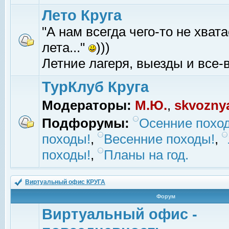
Лето Круга
"А нам всегда чего-то не хвата
лета..."
)))
Летние лагеря, выезды и все-в
ТурКлуб Круга
Модераторы:
М.Ю.
,
skvozny
Подфорумы:
Осенние похо
походы!
,
Весенние походы!
,
походы!
,
Планы на год.
Виртуальный офис КРУГА
Форум
Виртуальный офис -