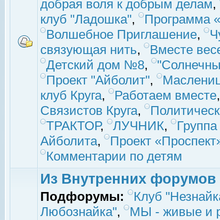
добрая воля к добрым делам
,
клуб "Ладошка"
,
Программа «
Волшебное Приглашение
,
Ч
связующая нить
,
Вместе вес
Детский дом №8
,
"Солнечны
Проект "Айболит"
,
Маслени
клуб Круга
,
Работаем вместе
Связистов Круга
,
Политическ
ТРАКТОР
,
ЛУЧНИК
,
Группа
Айболита
,
Проект «Проспект
Комментарии по детям
Из Внутренних форумов
Подфорумы:
Клуб "Незнайк
Любознайка"
,
МЫ - живые и р