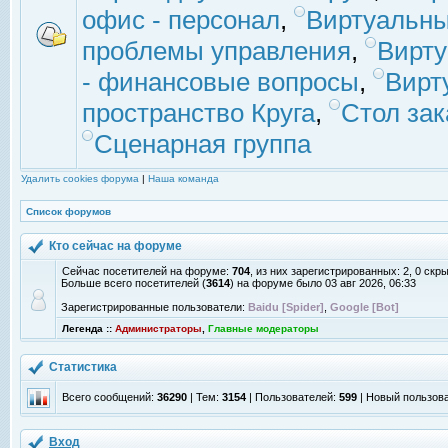
офис - персонал
,
Виртуальны
проблемы управления
,
Вирт
- финансовые вопросы
,
Вирт
пространство Круга
,
Стол зак
Сценарная группа
Удалить cookies форума
|
Наша команда
Список форумов
Кто сейчас на форуме
Сейчас посетителей на форуме:
704
, из них зарегистрированных: 2, 0 скр
Больше всего посетителей (
3614
) на форуме было 03 авг 2026, 06:33
Зарегистрированные пользователи:
Baidu [Spider]
,
Google [Bot]
Легенда ::
Администраторы
,
Главные модераторы
Статистика
Всего сообщений:
36290
| Тем:
3154
| Пользователей:
599
| Новый пользов
Вход