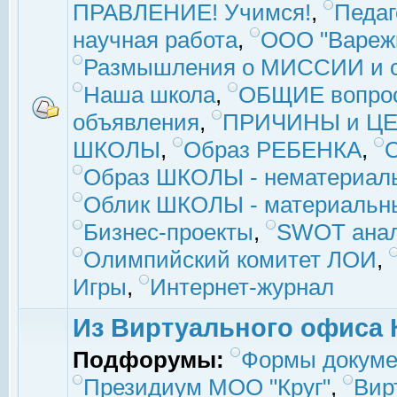
ПРАВЛЕНИЕ! Учимся!
,
Педаг
научная работа
,
ООО "Вареж
Размышления о МИССИИ и с
Наша школа
,
ОБЩИЕ вопро
объявления
,
ПРИЧИНЫ и ЦЕ
ШКОЛЫ
,
Образ РЕБЕНКА
,
Образ ШКОЛЫ - нематериаль
Облик ШКОЛЫ - материальны
Бизнес-проекты
,
SWOT ана
Олимпийский комитет ЛОИ
,
Игры
,
Интернет-журнал
Из Виртуального офиса 
Подфорумы:
Формы докуме
Президиум МОО "Круг"
,
Вир