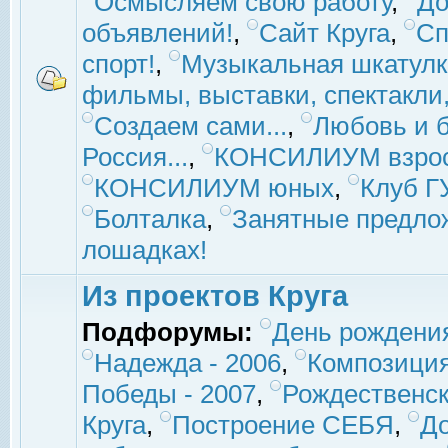
Осмысляем свою работу
,
До
объявлений!
,
Сайт Круга
,
Сп
спорт!
,
Музыкальная шкатулк
фильмы, выставки, спектакли, 
Создаем сами...
,
Любовь и б
Россия...
,
КОНСИЛИУМ взро
КОНСИЛИУМ юных
,
Клуб 
Болталка
,
Занятные предло
лошадках!
Из проектов Круга
Подфорумы:
День рождени
Надежда - 2006
,
Композиция
Победы - 2007
,
Рождественск
Круга
,
Построение СЕБЯ
,
До