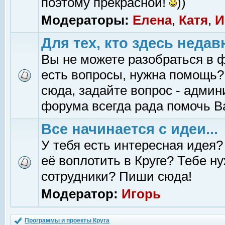
поэтому прекрасной!
))
Модераторы:
Елена
,
Катя
,
И
Для тех, кто здесь недав
Вы не можете разобраться в 
есть вопросы, нужна помощь?
сюда, задайте вопрос - адми
форума всегда рада помочь В
Все начинается с идеи...
У тебя есть интересная идея?
её воплотить в Круге? Тебе н
сотрудники? Пиши сюда!
Модератор:
Игорь
Программы и проекты Круга