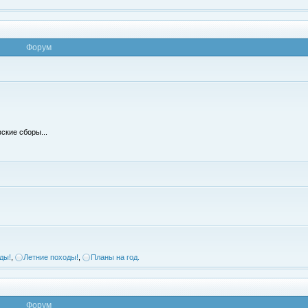
Форум
ские сборы...
ды!
,
Летние походы!
,
Планы на год.
Форум