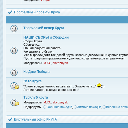
Программы и проекты Круга
Творческий вечер Круга
НАШИ СБОРЫ и Сбор-дни
Сборы Круга...
Сбор-дни...
Общая радостная работа...
Как давно это было...
Уже выросли дети тех детей Круга, которые делали наши давние кругов
Пусть традиции продолжаются для наших детей-внуков и правнуков!
Модераторы:
М.Ю.
,
skvoznyak
Ко Дню Победы
Лето Круга
"А нам всегда чего-то не хватает... Зимою лета..."
)))
Летние лагеря, выезды и все-все-все!
ТурКлуб Круга
Модераторы:
М.Ю.
,
skvoznyak
Подфорумы:
Осенние походы!
,
Зимние походы!
,
Весенние похо
Виртуальный офис КРУГА