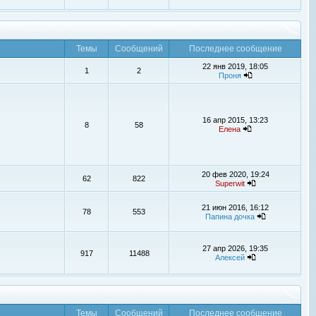
Темы
Сообщений
Последнее сообщение
22 янв 2019, 18:05
1
2
Проня
16 апр 2015, 13:23
8
58
Елена
20 фев 2020, 19:24
62
822
Superwit
21 июн 2016, 16:12
78
553
Папина дочка
27 апр 2026, 19:35
917
11488
Алексей
Темы
Сообщений
Последнее сообщение