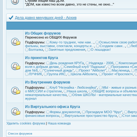
Строим общий наш ДОМ.
"ДОМ, как известно всем давно, это не стены, не окно..."
Дела давно минувших дней - Архив
Из Общих форумов
Перенесено из ОБЩИХ Форумов
Подфорумы:
Кому-то труднее, чем нам...
,
Осмысляем свою работ
фильмы, выставки, спектакли, концерты и...
,
Создаем сами...
,
Люб
Болталка
,
Занятные предложения
,
О лошадках!
Из проектов Круга
Подфорумы:
День рождения КРУГа
,
Надежда - 2006
,
Композиция
воля к добрым делам
,
Семейный клуб "Ладошка"
,
Программа «Син
дом №8
,
"Солнечный дождь"
,
Проект "Айболит"
,
Масленица
,
П
ЛУЧНИК
,
Группа ИКС
,
Школа Айболита
,
Проект «Проспект»
,
Из Внутренних форумов
Подфорумы:
Клуб "Незнайка - Любознайка"
,
МЫ - живые и разные.
о МИССИИ и стратегии
,
Наша школа
,
ОБЩИЕ вопросы и объявле
нематериальные качества
,
Облик ШКОЛЫ - материальные качества
журнал
Из Виртуального офиса Круга
Подфорумы:
Формы документов
,
Президиум МОО "Круг"
,
Вирту
финансовые вопросы
,
Виртуальное пространство Круга
,
Стол зак
Удалить cookies форума
|
Наша команда
Список форумов