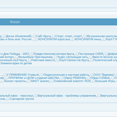
Форум
у
,
Доска объявлений!
,
Сайт Круга
,
Спорт, спорт, спорт!
,
Музыкальная шкатулк
овь и боль моя, Россия...
,
КОНСИЛИУМ взрослых
,
КОНСИЛИУМ юных
,
Клуб Г
 к Дню Победы - 2007
,
Рождественские вечера Круга
,
Построение СЕБЯ
,
Добров
ий ветер»
,
Волшебное Приглашение
,
Чудес связующая нить
,
Вместе весело ша
есенный клуб Круга
,
Работаем вместе
,
Клуб Связистов Круга
,
Политический кл
Комментарии по детям
..
,
У-ПРАВЛЕНИЕ! Учимся!
,
Педагогическая и научная работа
,
ООО "Варежка"
,
ния
,
ПРИЧИНЫ и ЦЕЛИ создания ШКОЛЫ
,
Образ РЕБЕНКА
,
Образ СЕМЬИ
,
О
,
Бизнес-проекты
,
SWOT анализ
,
Олимпийский комитет ЛОИ
,
Большие Игры
,
альный офис - персонал
,
Виртуальный офис - проблемы управления
,
Виртуальны
азов
,
Сценарная группа