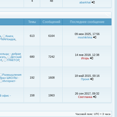
4
48
abarkhat
Темы
Сообщений
Последнее сообщение
09 июн 2025, 17:56
613
6164
а
,
Книги,
moshikhina
УРМАНоидов
,
ольцы - добрая
14 янв 2018, 12:38
680
7242
гать
,
Детский
Игорь
уб
,
ТРАКТОР
,
Размышления
18 май 2015, 00:16
192
1608
браз ШКОЛЫ -
Проня
Интернет-
26 сен 2017, 09:32
158
1963
й офис -
Светланка
Часовой пояс: UTC + 3 часа