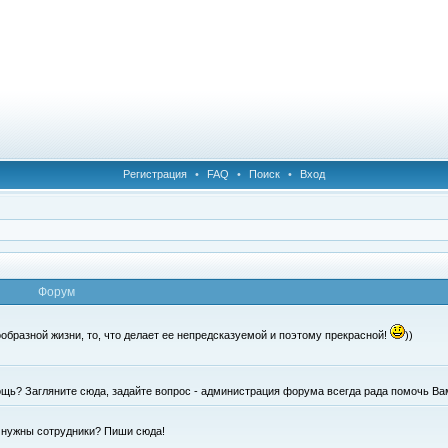
Регистрация
•
FAQ
•
Поиск
•
Вход
Форум
образной жизни, то, что делает ее непредсказуемой и поэтому прекрасной!
))
щь? Загляните сюда, задайте вопрос - администрация форума всегда рада помочь Ва
е нужны сотрудники? Пиши сюда!