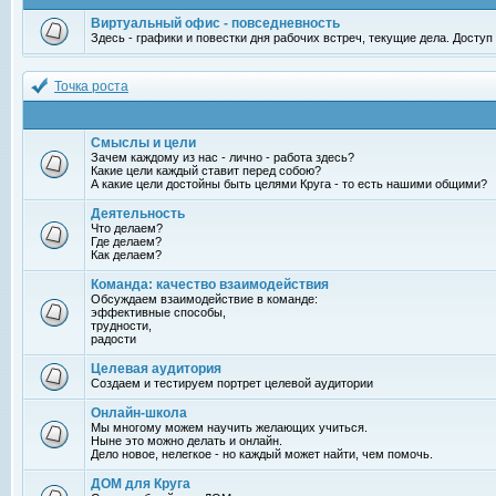
Виртуальный офис - повседневность
Здесь - графики и повестки дня рабочих встреч, текущие дела. Досту
Точка роста
Смыслы и цели
Зачем каждому из нас - лично - работа здесь?
Какие цели каждый ставит перед собою?
А какие цели достойны быть целями Круга - то есть нашими общими?
Деятельность
Что делаем?
Где делаем?
Как делаем?
Команда: качество взаимодействия
Обсуждаем взаимодействие в команде:
эффективные способы,
трудности,
радости
Целевая аудитория
Создаем и тестируем портрет целевой аудитории
Онлайн-школа
Мы многому можем научить желающих учиться.
Ныне это можно делать и онлайн.
Дело новое, нелегкое - но каждый может найти, чем помочь.
ДОМ для Круга