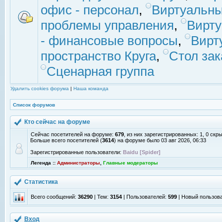
офис - персонал
,
Виртуальны
проблемы управления
,
Вирт
- финансовые вопросы
,
Вирт
пространство Круга
,
Стол зак
Сценарная группа
Удалить cookies форума
|
Наша команда
Список форумов
Кто сейчас на форуме
Сейчас посетителей на форуме:
679
, из них зарегистрированных: 1, 0 скр
Больше всего посетителей (
3614
) на форуме было 03 авг 2026, 06:33
Зарегистрированные пользователи:
Baidu [Spider]
Легенда ::
Администраторы
,
Главные модераторы
Статистика
Всего сообщений:
36290
| Тем:
3154
| Пользователей:
599
| Новый пользов
Вход