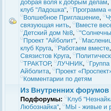
добрая воля к добрым делам
,
клуб "Ладошка"
,
Программа «
Волшебное Приглашение
,
Ч
связующая нить
,
Вместе вес
Детский дом №8
,
"Солнечны
Проект "Айболит"
,
Маслени
клуб Круга
,
Работаем вместе
Связистов Круга
,
Политическ
ТРАКТОР
,
ЛУЧНИК
,
Группа
Айболита
,
Проект «Проспект
Комментарии по детям
Из Внутренних форумов
Подфорумы:
Клуб "Незнайк
Любознайка"
,
МЫ - живые и р