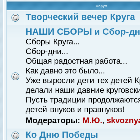
Форум
Творческий вечер Круга
НАШИ СБОРЫ и Сбор-д
Сборы Круга...
Сбор-дни...
Общая радостная работа...
Как давно это было...
Уже выросли дети тех детей К
делали наши давние круговски
Пусть традиции продолжаютс
детей-внуков и правнуков!
Модераторы:
М.Ю.
,
skvozny
Ко Дню Победы