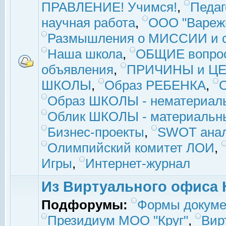
ПРАВЛЕНИЕ! Учимся!
,
Педаг
научная работа
,
ООО "Вареж
Размышления о МИССИИ и с
Наша школа
,
ОБЩИЕ вопро
объявления
,
ПРИЧИНЫ и ЦЕ
ШКОЛЫ
,
Образ РЕБЕНКА
,
Образ ШКОЛЫ - нематериаль
Облик ШКОЛЫ - материальны
Бизнес-проекты
,
SWOT ана
Олимпийский комитет ЛОИ
,
Игры
,
Интернет-журнал
Из Виртуального офиса 
Подфорумы:
Формы докуме
Президиум МОО "Круг"
,
Вир