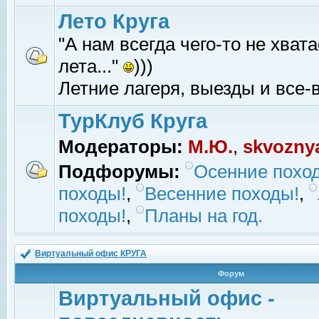
Лето Круга
"А нам всегда чего-то не хвата
лета..."
)))
Летние лагеря, выезды и все-в
ТурКлуб Круга
Модераторы:
М.Ю.
,
skvozny
Подфорумы:
Осенние похо
походы!
,
Весенние походы!
,
походы!
,
Планы на год.
Виртуальный офис КРУГА
Форум
Виртуальный офис -