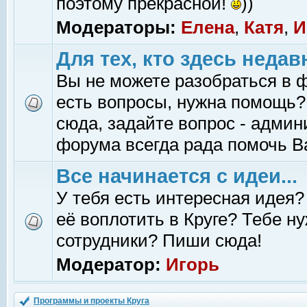
поэтому прекрасной!
))
Модераторы:
Елена
,
Катя
,
И
Для тех, кто здесь недав
Вы не можете разобраться в 
есть вопросы, нужна помощь?
сюда, задайте вопрос - адми
форума всегда рада помочь В
Все начинается с идеи...
У тебя есть интересная идея?
её воплотить в Круге? Тебе н
сотрудники? Пиши сюда!
Модератор:
Игорь
Программы и проекты Круга