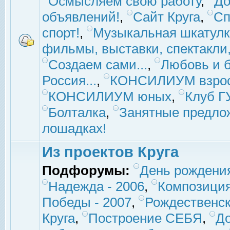
Осмысляем свою работу
,
До
объявлений!
,
Сайт Круга
,
Сп
спорт!
,
Музыкальная шкатулк
фильмы, выставки, спектакли, 
Создаем сами...
,
Любовь и б
Россия...
,
КОНСИЛИУМ взро
КОНСИЛИУМ юных
,
Клуб 
Болталка
,
Занятные предло
лошадках!
Из проектов Круга
Подфорумы:
День рождени
Надежда - 2006
,
Композиция
Победы - 2007
,
Рождественск
Круга
,
Построение СЕБЯ
,
До