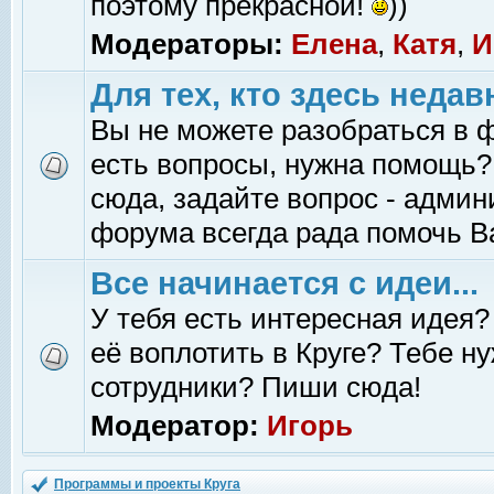
поэтому прекрасной!
))
Модераторы:
Елена
,
Катя
,
И
Для тех, кто здесь недав
Вы не можете разобраться в 
есть вопросы, нужна помощь?
сюда, задайте вопрос - адми
форума всегда рада помочь В
Все начинается с идеи...
У тебя есть интересная идея?
её воплотить в Круге? Тебе н
сотрудники? Пиши сюда!
Модератор:
Игорь
Программы и проекты Круга