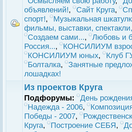
Осмысляем свою работу
,
До
объявлений!
,
Сайт Круга
,
Сп
спорт!
,
Музыкальная шкатулк
фильмы, выставки, спектакли, 
Создаем сами...
,
Любовь и б
Россия...
,
КОНСИЛИУМ взро
КОНСИЛИУМ юных
,
Клуб 
Болталка
,
Занятные предло
лошадках!
Из проектов Круга
Подфорумы:
День рождени
Надежда - 2006
,
Композиция
Победы - 2007
,
Рождественск
Круга
,
Построение СЕБЯ
,
До