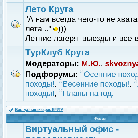
Лето Круга
"А нам всегда чего-то не хвата
лета..."
)))
Летние лагеря, выезды и все-в
ТурКлуб Круга
Модераторы:
М.Ю.
,
skvozny
Подфорумы:
Осенние похо
походы!
,
Весенние походы!
,
походы!
,
Планы на год.
Виртуальный офис КРУГА
Форум
Виртуальный офис -