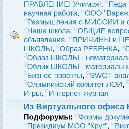
ПРАВЛЕНИЕ! Учимся!
,
Педаг
научная работа
,
ООО "Вареж
Размышления о МИССИИ и с
Наша школа
,
ОБЩИЕ вопро
объявления
,
ПРИЧИНЫ и ЦЕ
ШКОЛЫ
,
Образ РЕБЕНКА
,
Образ ШКОЛЫ - нематериаль
Облик ШКОЛЫ - материальны
Бизнес-проекты
,
SWOT ана
Олимпийский комитет ЛОИ
,
Игры
,
Интернет-журнал
Из Виртуального офиса 
Подфорумы:
Формы докуме
Президиум МОО "Круг"
,
Вир