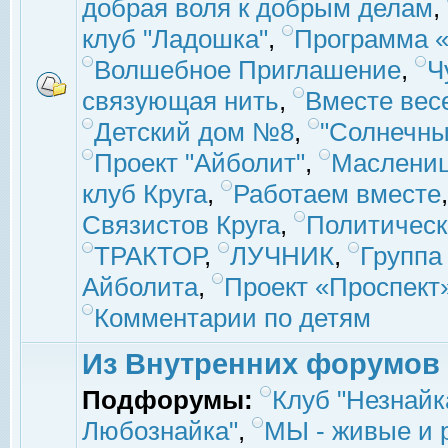
добрая воля к добрым делам
,
клуб "Ладошка"
,
Программа «
Волшебное Приглашение
,
Ч
связующая нить
,
Вместе вес
Детский дом №8
,
"Солнечны
Проект "Айболит"
,
Маслени
клуб Круга
,
Работаем вместе
Связистов Круга
,
Политическ
ТРАКТОР
,
ЛУЧНИК
,
Группа
Айболита
,
Проект «Проспект
Комментарии по детям
Из Внутренних форумов
Подфорумы:
Клуб "Незнайк
Любознайка"
,
МЫ - живые и р