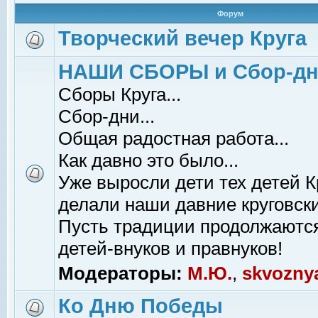
Форум
Творческий вечер Круга
НАШИ СБОРЫ и Сбор-д
Сборы Круга...
Сбор-дни...
Общая радостная работа...
Как давно это было...
Уже выросли дети тех детей К
делали наши давние круговски
Пусть традиции продолжаютс
детей-внуков и правнуков!
Модераторы:
М.Ю.
,
skvozny
Ко Дню Победы