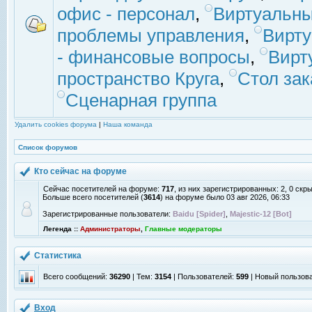
офис - персонал
,
Виртуальны
проблемы управления
,
Вирт
- финансовые вопросы
,
Вирт
пространство Круга
,
Стол зак
Сценарная группа
Удалить cookies форума
|
Наша команда
Список форумов
Кто сейчас на форуме
Сейчас посетителей на форуме:
717
, из них зарегистрированных: 2, 0 скр
Больше всего посетителей (
3614
) на форуме было 03 авг 2026, 06:33
Зарегистрированные пользователи:
Baidu [Spider]
,
Majestic-12 [Bot]
Легенда ::
Администраторы
,
Главные модераторы
Статистика
Всего сообщений:
36290
| Тем:
3154
| Пользователей:
599
| Новый пользов
Вход