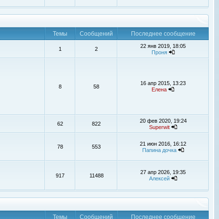
Темы
Сообщений
Последнее сообщение
22 янв 2019, 18:05
1
2
Проня
16 апр 2015, 13:23
8
58
Елена
20 фев 2020, 19:24
62
822
Superwit
21 июн 2016, 16:12
78
553
Папина дочка
27 апр 2026, 19:35
917
11488
Алексей
Темы
Сообщений
Последнее сообщение