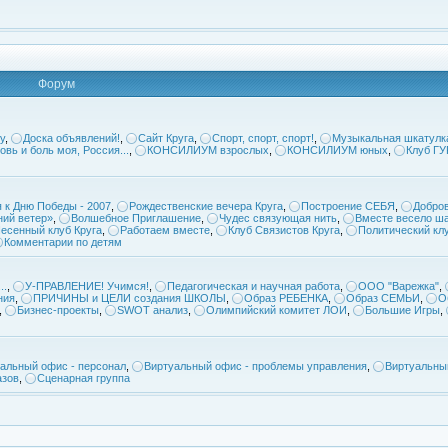
Форум
у
,
Доска объявлений!
,
Сайт Круга
,
Спорт, спорт, спорт!
,
Музыкальная шкатулк
овь и боль моя, Россия...
,
КОНСИЛИУМ взрослых
,
КОНСИЛИУМ юных
,
Клуб Г
 к Дню Победы - 2007
,
Рождественские вечера Круга
,
Построение СЕБЯ
,
Добров
ий ветер»
,
Волшебное Приглашение
,
Чудес связующая нить
,
Вместе весело ша
есенный клуб Круга
,
Работаем вместе
,
Клуб Связистов Круга
,
Политический кл
Комментарии по детям
..
,
У-ПРАВЛЕНИЕ! Учимся!
,
Педагогическая и научная работа
,
ООО "Варежка"
,
ния
,
ПРИЧИНЫ и ЦЕЛИ создания ШКОЛЫ
,
Образ РЕБЕНКА
,
Образ СЕМЬИ
,
О
,
Бизнес-проекты
,
SWOT анализ
,
Олимпийский комитет ЛОИ
,
Большие Игры
,
альный офис - персонал
,
Виртуальный офис - проблемы управления
,
Виртуальны
азов
,
Сценарная группа