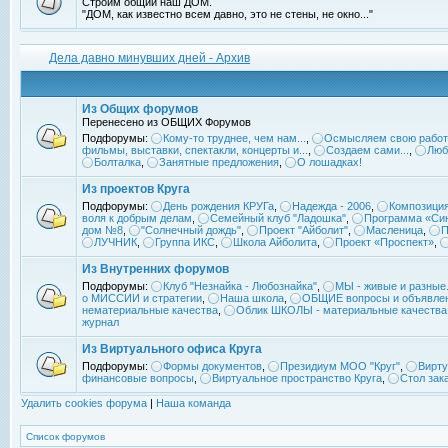
Строим общий наш ДОМ.
"ДОМ, как известно всем давно, это не стены, не окно..."
Дела давно минувших дней - Архив
Из Общих форумов
Перенесено из ОБЩИХ Форумов
Подфорумы:
Кому-то труднее, чем нам...
,
Осмысляем свою работ
фильмы, выставки, спектакли, концерты и...
,
Создаем сами...
,
Люб
Болталка
,
Занятные предложения
,
О лошадках!
Из проектов Круга
Подфорумы:
День рождения КРУГа
,
Надежда - 2006
,
Композиция
воля к добрым делам
,
Семейный клуб "Ладошка"
,
Программа «Син
дом №8
,
"Солнечный дождь"
,
Проект "Айболит"
,
Масленица
,
П
ЛУЧНИК
,
Группа ИКС
,
Школа Айболита
,
Проект «Проспект»
,
Из Внутренних форумов
Подфорумы:
Клуб "Незнайка - Любознайка"
,
МЫ - живые и разные.
о МИССИИ и стратегии
,
Наша школа
,
ОБЩИЕ вопросы и объявле
нематериальные качества
,
Облик ШКОЛЫ - материальные качества
журнал
Из Виртуального офиса Круга
Подфорумы:
Формы документов
,
Президиум МОО "Круг"
,
Вирту
финансовые вопросы
,
Виртуальное пространство Круга
,
Стол зак
Удалить cookies форума
|
Наша команда
Список форумов