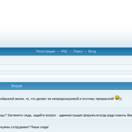
Регистрация
•
FAQ
•
Поиск
•
Вход
Форум
образной жизни, то, что делает ее непредсказуемой и поэтому прекрасной!
))
щь? Загляните сюда, задайте вопрос - администрация форума всегда рада помочь Ва
е нужны сотрудники? Пиши сюда!