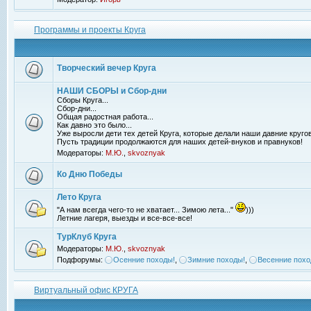
Программы и проекты Круга
Творческий вечер Круга
НАШИ СБОРЫ и Сбор-дни
Сборы Круга...
Сбор-дни...
Общая радостная работа...
Как давно это было...
Уже выросли дети тех детей Круга, которые делали наши давние кругов
Пусть традиции продолжаются для наших детей-внуков и правнуков!
Модераторы:
М.Ю.
,
skvoznyak
Ко Дню Победы
Лето Круга
"А нам всегда чего-то не хватает... Зимою лета..."
)))
Летние лагеря, выезды и все-все-все!
ТурКлуб Круга
Модераторы:
М.Ю.
,
skvoznyak
Подфорумы:
Осенние походы!
,
Зимние походы!
,
Весенние похо
Виртуальный офис КРУГА