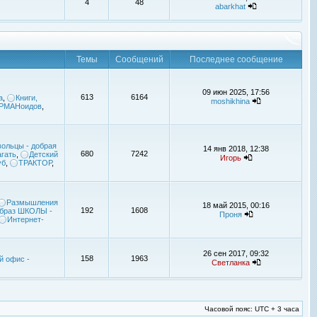
4
48
abarkhat
Темы
Сообщений
Последнее сообщение
09 июн 2025, 17:56
613
6164
а
,
Книги,
moshikhina
УРМАНоидов
,
ольцы - добрая
14 янв 2018, 12:38
680
7242
гать
,
Детский
Игорь
уб
,
ТРАКТОР
,
Размышления
18 май 2015, 00:16
192
1608
браз ШКОЛЫ -
Проня
Интернет-
26 сен 2017, 09:32
158
1963
й офис -
Светланка
Часовой пояс: UTC + 3 часа