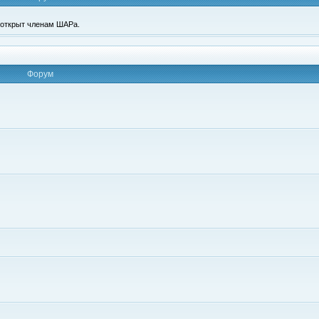
п открыт членам ШАРа.
Форум