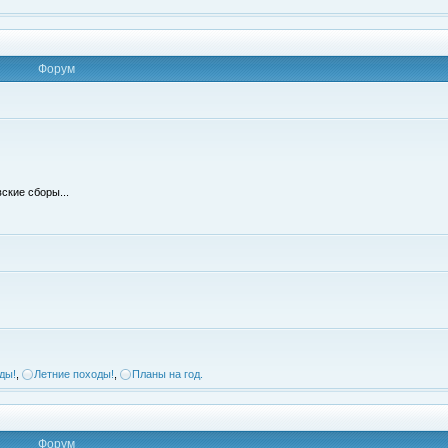
Форум
ские сборы...
ды!
,
Летние походы!
,
Планы на год.
Форум