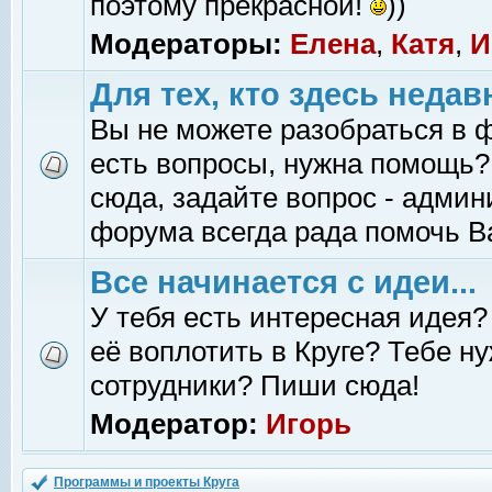
поэтому прекрасной!
))
Модераторы:
Елена
,
Катя
,
И
Для тех, кто здесь недав
Вы не можете разобраться в 
есть вопросы, нужна помощь?
сюда, задайте вопрос - адми
форума всегда рада помочь В
Все начинается с идеи...
У тебя есть интересная идея?
её воплотить в Круге? Тебе н
сотрудники? Пиши сюда!
Модератор:
Игорь
Программы и проекты Круга