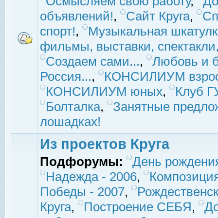
Осмысляем свою работу
,
До
объявлений!
,
Сайт Круга
,
Сп
спорт!
,
Музыкальная шкатулк
фильмы, выставки, спектакли, 
Создаем сами...
,
Любовь и б
Россия...
,
КОНСИЛИУМ взро
КОНСИЛИУМ юных
,
Клуб 
Болталка
,
Занятные предло
лошадках!
Из проектов Круга
Подфорумы:
День рождени
Надежда - 2006
,
Композиция
Победы - 2007
,
Рождественск
Круга
,
Построение СЕБЯ
,
До