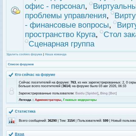
офис - персонал
,
Виртуальны
проблемы управления
,
Вирт
- финансовые вопросы
,
Вирт
пространство Круга
,
Стол зак
Сценарная группа
Удалить cookies форума
|
Наша команда
Список форумов
Кто сейчас на форуме
Сейчас посетителей на форуме:
763
, из них зарегистрированных: 2, 0 скр
Больше всего посетителей (
3614
) на форуме было 03 авг 2026, 06:33
Зарегистрированные пользователи:
Baidu [Spider]
,
Bing [Bot]
Легенда ::
Администраторы
,
Главные модераторы
Статистика
Всего сообщений:
36290
| Тем:
3154
| Пользователей:
599
| Новый пользов
Вход