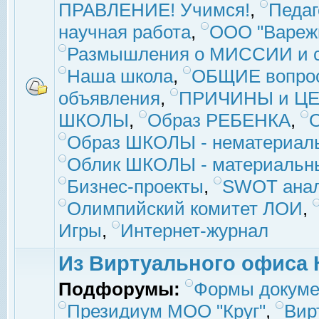
ПРАВЛЕНИЕ! Учимся!
,
Педаг
научная работа
,
ООО "Вареж
Размышления о МИССИИ и с
Наша школа
,
ОБЩИЕ вопро
объявления
,
ПРИЧИНЫ и ЦЕ
ШКОЛЫ
,
Образ РЕБЕНКА
,
Образ ШКОЛЫ - нематериаль
Облик ШКОЛЫ - материальны
Бизнес-проекты
,
SWOT ана
Олимпийский комитет ЛОИ
,
Игры
,
Интернет-журнал
Из Виртуального офиса 
Подфорумы:
Формы докуме
Президиум МОО "Круг"
,
Вир