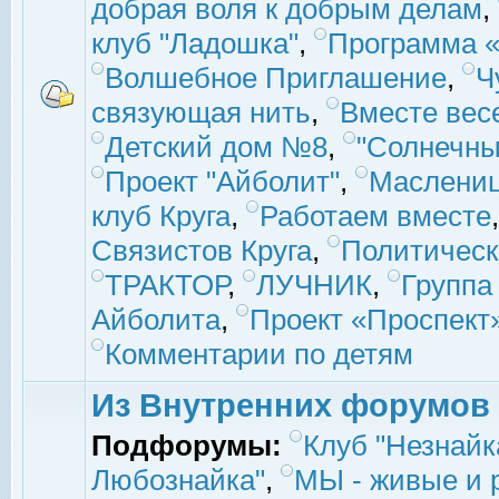
добрая воля к добрым делам
,
клуб "Ладошка"
,
Программа «
Волшебное Приглашение
,
Ч
связующая нить
,
Вместе вес
Детский дом №8
,
"Солнечны
Проект "Айболит"
,
Маслени
клуб Круга
,
Работаем вместе
Связистов Круга
,
Политическ
ТРАКТОР
,
ЛУЧНИК
,
Группа
Айболита
,
Проект «Проспект
Комментарии по детям
Из Внутренних форумов
Подфорумы:
Клуб "Незнайк
Любознайка"
,
МЫ - живые и р