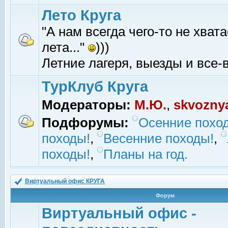
Лето Круга
"А нам всегда чего-то не хвата
лета..."
)))
Летние лагеря, выезды и все-в
ТурКлуб Круга
Модераторы:
М.Ю.
,
skvozny
Подфорумы:
Осенние похо
походы!
,
Весенние походы!
,
походы!
,
Планы на год.
Виртуальный офис КРУГА
Форум
Виртуальный офис -