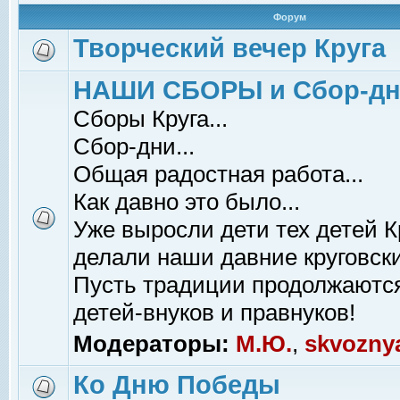
Форум
Творческий вечер Круга
НАШИ СБОРЫ и Сбор-д
Сборы Круга...
Сбор-дни...
Общая радостная работа...
Как давно это было...
Уже выросли дети тех детей К
делали наши давние круговски
Пусть традиции продолжаютс
детей-внуков и правнуков!
Модераторы:
М.Ю.
,
skvozny
Ко Дню Победы