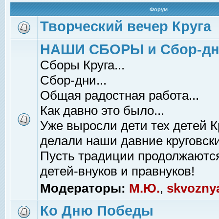
Форум
Творческий вечер Круга
НАШИ СБОРЫ и Сбор-д
Сборы Круга...
Сбор-дни...
Общая радостная работа...
Как давно это было...
Уже выросли дети тех детей К
делали наши давние круговски
Пусть традиции продолжаютс
детей-внуков и правнуков!
Модераторы:
М.Ю.
,
skvozny
Ко Дню Победы