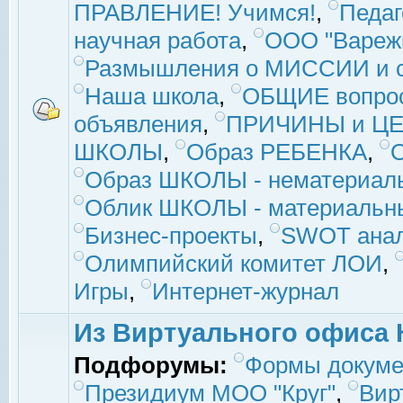
ПРАВЛЕНИЕ! Учимся!
,
Педаг
научная работа
,
ООО "Вареж
Размышления о МИССИИ и с
Наша школа
,
ОБЩИЕ вопро
объявления
,
ПРИЧИНЫ и ЦЕ
ШКОЛЫ
,
Образ РЕБЕНКА
,
Образ ШКОЛЫ - нематериаль
Облик ШКОЛЫ - материальны
Бизнес-проекты
,
SWOT ана
Олимпийский комитет ЛОИ
,
Игры
,
Интернет-журнал
Из Виртуального офиса 
Подфорумы:
Формы докуме
Президиум МОО "Круг"
,
Вир