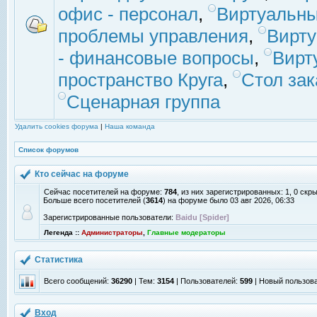
офис - персонал
,
Виртуальны
проблемы управления
,
Вирт
- финансовые вопросы
,
Вирт
пространство Круга
,
Стол зак
Сценарная группа
Удалить cookies форума
|
Наша команда
Список форумов
Кто сейчас на форуме
Сейчас посетителей на форуме:
784
, из них зарегистрированных: 1, 0 скр
Больше всего посетителей (
3614
) на форуме было 03 авг 2026, 06:33
Зарегистрированные пользователи:
Baidu [Spider]
Легенда ::
Администраторы
,
Главные модераторы
Статистика
Всего сообщений:
36290
| Тем:
3154
| Пользователей:
599
| Новый пользов
Вход