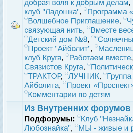
добрая воля к добрым делам
,
клуб "Ладошка"
,
Программа «
Волшебное Приглашение
,
Ч
связующая нить
,
Вместе вес
Детский дом №8
,
"Солнечны
Проект "Айболит"
,
Маслени
клуб Круга
,
Работаем вместе
Связистов Круга
,
Политическ
ТРАКТОР
,
ЛУЧНИК
,
Группа
Айболита
,
Проект «Проспект
Комментарии по детям
Из Внутренних форумов
Подфорумы:
Клуб "Незнайк
Любознайка"
,
МЫ - живые и р