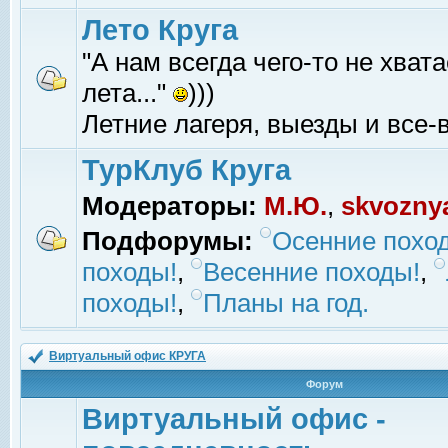
Лето Круга
"А нам всегда чего-то не хвата
лета..."
)))
Летние лагеря, выезды и все-в
ТурКлуб Круга
Модераторы:
М.Ю.
,
skvozny
Подфорумы:
Осенние похо
походы!
,
Весенние походы!
,
походы!
,
Планы на год.
Виртуальный офис КРУГА
Форум
Виртуальный офис -