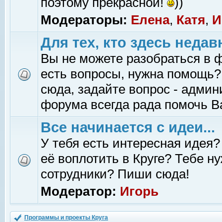
поэтому прекрасной!
))
Модераторы:
Елена
,
Катя
,
И
Для тех, кто здесь недав
Вы не можете разобраться в 
есть вопросы, нужна помощь?
сюда, задайте вопрос - адми
форума всегда рада помочь В
Все начинается с идеи...
У тебя есть интересная идея?
её воплотить в Круге? Тебе н
сотрудники? Пиши сюда!
Модератор:
Игорь
Программы и проекты Круга