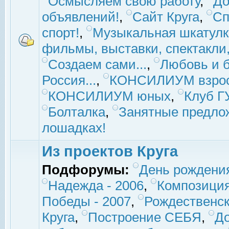
Осмысляем свою работу
,
До
объявлений!
,
Сайт Круга
,
Сп
спорт!
,
Музыкальная шкатулк
фильмы, выставки, спектакли, 
Создаем сами...
,
Любовь и б
Россия...
,
КОНСИЛИУМ взро
КОНСИЛИУМ юных
,
Клуб 
Болталка
,
Занятные предло
лошадках!
Из проектов Круга
Подфорумы:
День рождени
Надежда - 2006
,
Композиция
Победы - 2007
,
Рождественск
Круга
,
Построение СЕБЯ
,
До