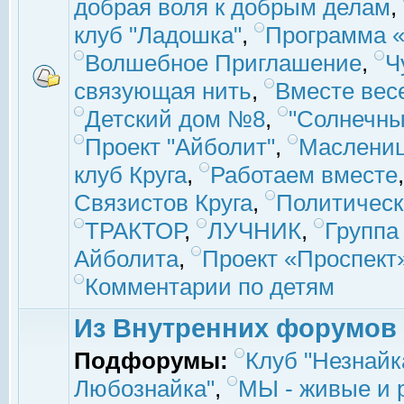
добрая воля к добрым делам
,
клуб "Ладошка"
,
Программа «
Волшебное Приглашение
,
Ч
связующая нить
,
Вместе вес
Детский дом №8
,
"Солнечны
Проект "Айболит"
,
Маслени
клуб Круга
,
Работаем вместе
Связистов Круга
,
Политическ
ТРАКТОР
,
ЛУЧНИК
,
Группа
Айболита
,
Проект «Проспект
Комментарии по детям
Из Внутренних форумов
Подфорумы:
Клуб "Незнайк
Любознайка"
,
МЫ - живые и р