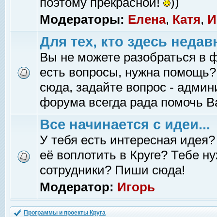
поэтому прекрасной!
))
Модераторы:
Елена
,
Катя
,
И
Для тех, кто здесь недав
Вы не можете разобраться в 
есть вопросы, нужна помощь?
сюда, задайте вопрос - адми
форума всегда рада помочь В
Все начинается с идеи...
У тебя есть интересная идея?
её воплотить в Круге? Тебе н
сотрудники? Пиши сюда!
Модератор:
Игорь
Программы и проекты Круга