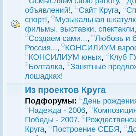
Осмысляем свою работу
,
До
объявлений!
,
Сайт Круга
,
Сп
спорт!
,
Музыкальная шкатулк
фильмы, выставки, спектакли, 
Создаем сами...
,
Любовь и б
Россия...
,
КОНСИЛИУМ взро
КОНСИЛИУМ юных
,
Клуб 
Болталка
,
Занятные предло
лошадках!
Из проектов Круга
Подфорумы:
День рождени
Надежда - 2006
,
Композиция
Победы - 2007
,
Рождественск
Круга
,
Построение СЕБЯ
,
До