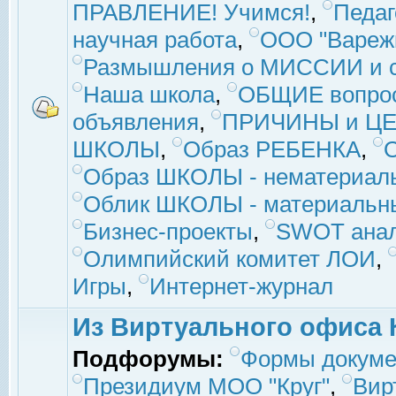
ПРАВЛЕНИЕ! Учимся!
,
Педаг
научная работа
,
ООО "Вареж
Размышления о МИССИИ и с
Наша школа
,
ОБЩИЕ вопро
объявления
,
ПРИЧИНЫ и ЦЕ
ШКОЛЫ
,
Образ РЕБЕНКА
,
Образ ШКОЛЫ - нематериаль
Облик ШКОЛЫ - материальны
Бизнес-проекты
,
SWOT ана
Олимпийский комитет ЛОИ
,
Игры
,
Интернет-журнал
Из Виртуального офиса 
Подфорумы:
Формы докуме
Президиум МОО "Круг"
,
Вир