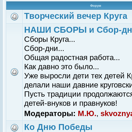
Форум
Творческий вечер Круга
НАШИ СБОРЫ и Сбор-д
Сборы Круга...
Сбор-дни...
Общая радостная работа...
Как давно это было...
Уже выросли дети тех детей К
делали наши давние круговски
Пусть традиции продолжаютс
детей-внуков и правнуков!
Модераторы:
М.Ю.
,
skvozny
Ко Дню Победы