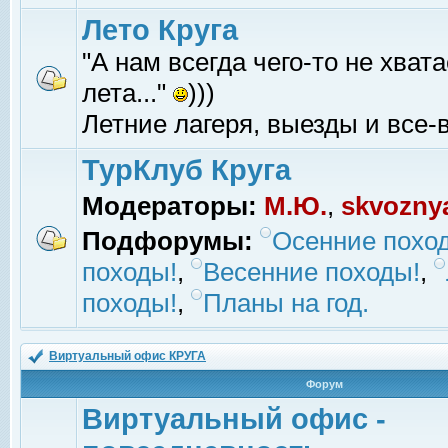
Лето Круга
"А нам всегда чего-то не хвата
лета..."
)))
Летние лагеря, выезды и все-в
ТурКлуб Круга
Модераторы:
М.Ю.
,
skvozny
Подфорумы:
Осенние похо
походы!
,
Весенние походы!
,
походы!
,
Планы на год.
Виртуальный офис КРУГА
Форум
Виртуальный офис -