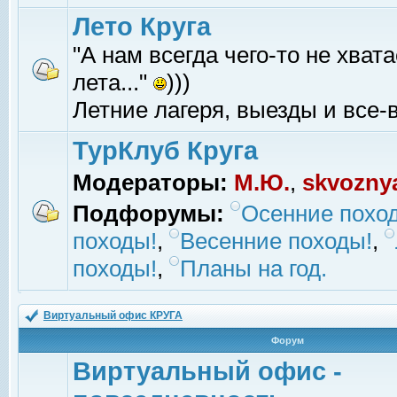
Лето Круга
"А нам всегда чего-то не хвата
лета..."
)))
Летние лагеря, выезды и все-в
ТурКлуб Круга
Модераторы:
М.Ю.
,
skvozny
Подфорумы:
Осенние похо
походы!
,
Весенние походы!
,
походы!
,
Планы на год.
Виртуальный офис КРУГА
Форум
Виртуальный офис -