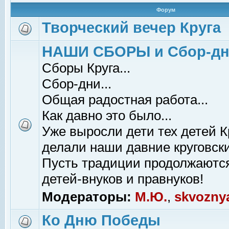
Форум
Творческий вечер Круга
НАШИ СБОРЫ и Сбор-д
Сборы Круга...
Сбор-дни...
Общая радостная работа...
Как давно это было...
Уже выросли дети тех детей К
делали наши давние круговски
Пусть традиции продолжаютс
детей-внуков и правнуков!
Модераторы:
М.Ю.
,
skvozny
Ко Дню Победы