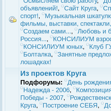
Осмысляем свою работу
,
До
объявлений!
,
Сайт Круга
,
Сп
спорт!
,
Музыкальная шкатулк
фильмы, выставки, спектакли, 
Создаем сами...
,
Любовь и б
Россия...
,
КОНСИЛИУМ взро
КОНСИЛИУМ юных
,
Клуб 
Болталка
,
Занятные предло
лошадках!
Из проектов Круга
Подфорумы:
День рождени
Надежда - 2006
,
Композиция
Победы - 2007
,
Рождественск
Круга
,
Построение СЕБЯ
,
До