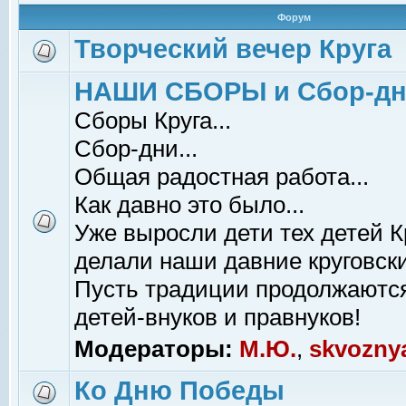
Форум
Творческий вечер Круга
НАШИ СБОРЫ и Сбор-д
Сборы Круга...
Сбор-дни...
Общая радостная работа...
Как давно это было...
Уже выросли дети тех детей К
делали наши давние круговски
Пусть традиции продолжаютс
детей-внуков и правнуков!
Модераторы:
М.Ю.
,
skvozny
Ко Дню Победы