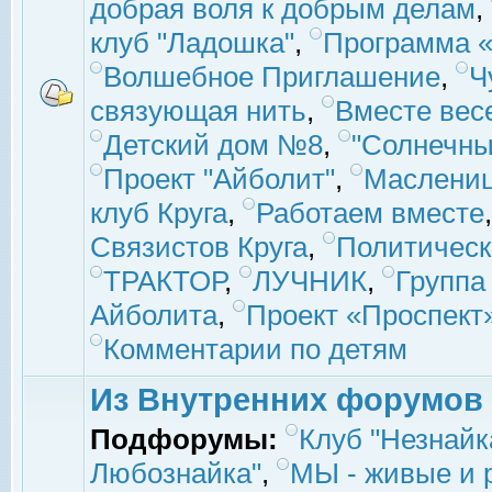
добрая воля к добрым делам
,
клуб "Ладошка"
,
Программа «
Волшебное Приглашение
,
Ч
связующая нить
,
Вместе вес
Детский дом №8
,
"Солнечны
Проект "Айболит"
,
Маслени
клуб Круга
,
Работаем вместе
Связистов Круга
,
Политическ
ТРАКТОР
,
ЛУЧНИК
,
Группа
Айболита
,
Проект «Проспект
Комментарии по детям
Из Внутренних форумов
Подфорумы:
Клуб "Незнайк
Любознайка"
,
МЫ - живые и р