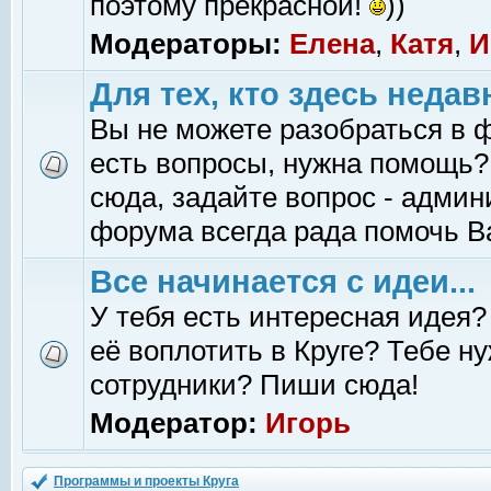
поэтому прекрасной!
))
Модераторы:
Елена
,
Катя
,
И
Для тех, кто здесь недав
Вы не можете разобраться в 
есть вопросы, нужна помощь?
сюда, задайте вопрос - адми
форума всегда рада помочь В
Все начинается с идеи...
У тебя есть интересная идея?
её воплотить в Круге? Тебе н
сотрудники? Пиши сюда!
Модератор:
Игорь
Программы и проекты Круга