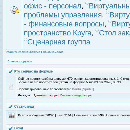
офис - персонал
,
Виртуальны
проблемы управления
,
Вирт
- финансовые вопросы
,
Вирт
пространство Круга
,
Стол зак
Сценарная группа
Удалить cookies форума
|
Наша команда
Список форумов
Кто сейчас на форуме
Сейчас посетителей на форуме:
670
, из них зарегистрированных: 1, 0 скр
Больше всего посетителей (
3614
) на форуме было 03 авг 2026, 06:33
Зарегистрированные пользователи:
Baidu [Spider]
Легенда ::
Администраторы
,
Главные модераторы
Статистика
Всего сообщений:
36290
| Тем:
3154
| Пользователей:
599
| Новый пользов
Вход