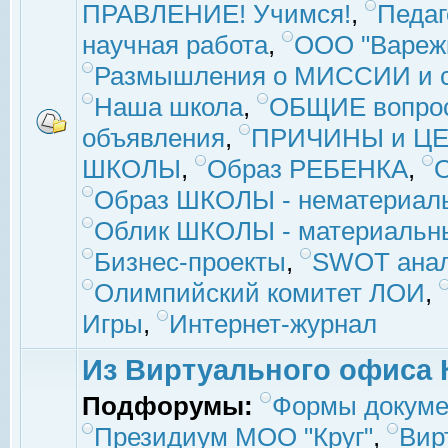
ПРАВЛЕНИЕ! Учимся!
,
Педаг
научная работа
,
ООО "Вареж
Размышления о МИССИИ и с
Наша школа
,
ОБЩИЕ вопро
объявления
,
ПРИЧИНЫ и ЦЕ
ШКОЛЫ
,
Образ РЕБЕНКА
,
Образ ШКОЛЫ - нематериаль
Облик ШКОЛЫ - материальны
Бизнес-проекты
,
SWOT ана
Олимпийский комитет ЛОИ
,
Игры
,
Интернет-журнал
Из Виртуального офиса 
Подфорумы:
Формы докуме
Президиум МОО "Круг"
,
Вир