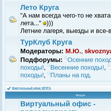
Лето Круга
"А нам всегда чего-то не хвата
лета..."
)))
Летние лагеря, выезды и все-в
ТурКлуб Круга
Модераторы:
М.Ю.
,
skvozny
Подфорумы:
Осенние похо
походы!
,
Весенние походы!
,
походы!
,
Планы на год.
Виртуальный офис КРУГА
Форум
Виртуальный офис -