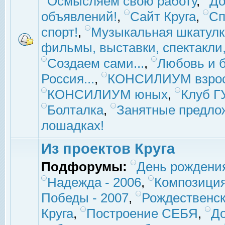
Осмысляем свою работу
,
До
объявлений!
,
Сайт Круга
,
Сп
спорт!
,
Музыкальная шкатулк
фильмы, выставки, спектакли, 
Создаем сами...
,
Любовь и б
Россия...
,
КОНСИЛИУМ взро
КОНСИЛИУМ юных
,
Клуб 
Болталка
,
Занятные предло
лошадках!
Из проектов Круга
Подфорумы:
День рождени
Надежда - 2006
,
Композиция
Победы - 2007
,
Рождественск
Круга
,
Построение СЕБЯ
,
До