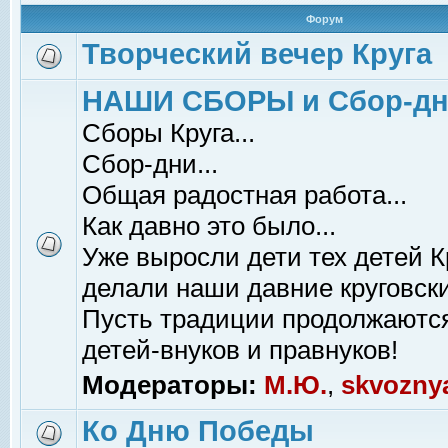
Форум
Творческий вечер Круга
НАШИ СБОРЫ и Сбор-д
Сборы Круга...
Сбор-дни...
Общая радостная работа...
Как давно это было...
Уже выросли дети тех детей К
делали наши давние круговски
Пусть традиции продолжаютс
детей-внуков и правнуков!
Модераторы:
М.Ю.
,
skvozny
Ко Дню Победы