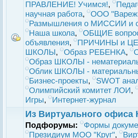
ПРАВЛЕНИЕ! Учимся!
,
Педаг
научная работа
,
ООО "Вареж
Размышления о МИССИИ и с
Наша школа
,
ОБЩИЕ вопро
объявления
,
ПРИЧИНЫ и ЦЕ
ШКОЛЫ
,
Образ РЕБЕНКА
,
Образ ШКОЛЫ - нематериаль
Облик ШКОЛЫ - материальны
Бизнес-проекты
,
SWOT ана
Олимпийский комитет ЛОИ
,
Игры
,
Интернет-журнал
Из Виртуального офиса 
Подфорумы:
Формы докуме
Президиум МОО "Круг"
,
Вир