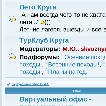
Лето Круга
"А нам всегда чего-то не хвата
лета..."
)))
Летние лагеря, выезды и все-в
ТурКлуб Круга
Модераторы:
М.Ю.
,
skvozny
Подфорумы:
Осенние похо
походы!
,
Весенние походы!
,
походы!
,
Планы на год.
Виртуальный офис КРУГА
Форум
Виртуальный офис -