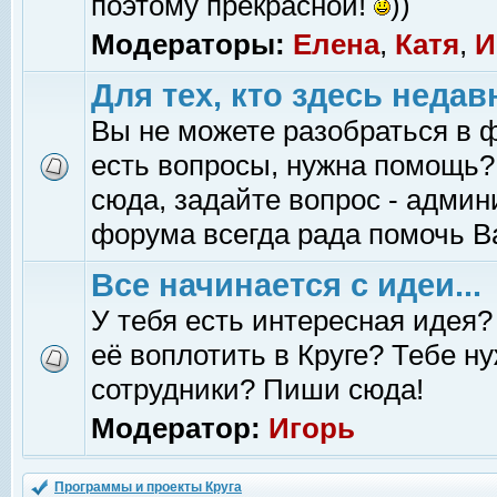
поэтому прекрасной!
))
Модераторы:
Елена
,
Катя
,
И
Для тех, кто здесь недав
Вы не можете разобраться в 
есть вопросы, нужна помощь?
сюда, задайте вопрос - адми
форума всегда рада помочь В
Все начинается с идеи...
У тебя есть интересная идея?
её воплотить в Круге? Тебе н
сотрудники? Пиши сюда!
Модератор:
Игорь
Программы и проекты Круга