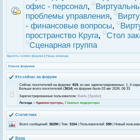
офис - персонал
,
Виртуальны
проблемы управления
,
Вирт
- финансовые вопросы
,
Вирт
пространство Круга
,
Стол зак
Сценарная группа
Удалить cookies форума
|
Наша команда
Список форумов
Кто сейчас на форуме
Сейчас посетителей на форуме:
819
, из них зарегистрированных: 1, 0 скр
Больше всего посетителей (
3614
) на форуме было 03 авг 2026, 06:33
Зарегистрированные пользователи:
Baidu [Spider]
Легенда ::
Администраторы
,
Главные модераторы
Статистика
Всего сообщений:
36290
| Тем:
3154
| Пользователей:
599
| Новый пользов
Вход