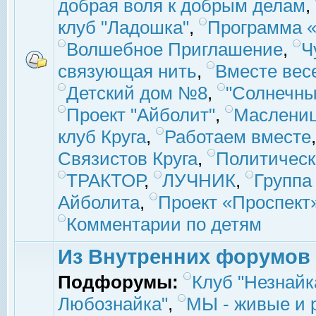
добрая воля к добрым делам
,
клуб "Ладошка"
,
Программа «
Волшебное Приглашение
,
Ч
связующая нить
,
Вместе вес
Детский дом №8
,
"Солнечны
Проект "Айболит"
,
Маслени
клуб Круга
,
Работаем вместе
Связистов Круга
,
Политическ
ТРАКТОР
,
ЛУЧНИК
,
Группа
Айболита
,
Проект «Проспект
Комментарии по детям
Из Внутренних форумов
Подфорумы:
Клуб "Незнайк
Любознайка"
,
МЫ - живые и р