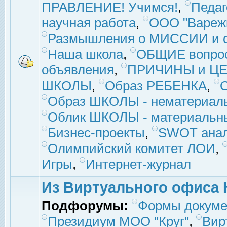
ПРАВЛЕНИЕ! Учимся!
,
Педаг
научная работа
,
ООО "Вареж
Размышления о МИССИИ и с
Наша школа
,
ОБЩИЕ вопро
объявления
,
ПРИЧИНЫ и ЦЕ
ШКОЛЫ
,
Образ РЕБЕНКА
,
Образ ШКОЛЫ - нематериаль
Облик ШКОЛЫ - материальны
Бизнес-проекты
,
SWOT ана
Олимпийский комитет ЛОИ
,
Игры
,
Интернет-журнал
Из Виртуального офиса 
Подфорумы:
Формы докуме
Президиум МОО "Круг"
,
Вир