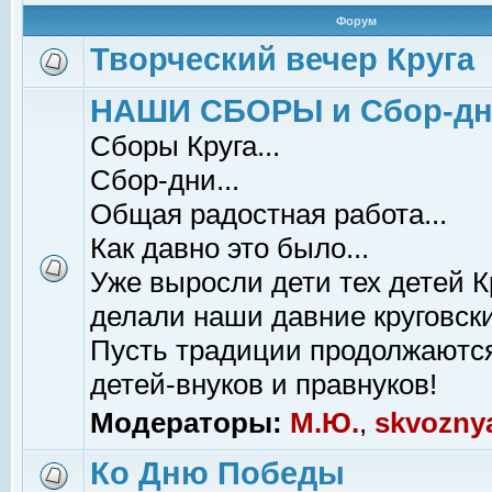
Форум
Творческий вечер Круга
НАШИ СБОРЫ и Сбор-д
Сборы Круга...
Сбор-дни...
Общая радостная работа...
Как давно это было...
Уже выросли дети тех детей К
делали наши давние круговски
Пусть традиции продолжаютс
детей-внуков и правнуков!
Модераторы:
М.Ю.
,
skvozny
Ко Дню Победы