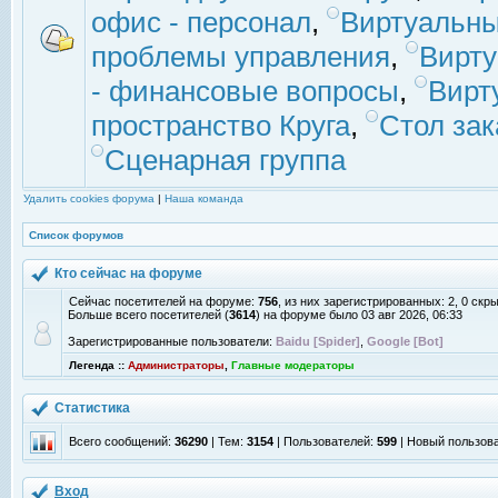
офис - персонал
,
Виртуальны
проблемы управления
,
Вирт
- финансовые вопросы
,
Вирт
пространство Круга
,
Стол зак
Сценарная группа
Удалить cookies форума
|
Наша команда
Список форумов
Кто сейчас на форуме
Сейчас посетителей на форуме:
756
, из них зарегистрированных: 2, 0 скр
Больше всего посетителей (
3614
) на форуме было 03 авг 2026, 06:33
Зарегистрированные пользователи:
Baidu [Spider]
,
Google [Bot]
Легенда ::
Администраторы
,
Главные модераторы
Статистика
Всего сообщений:
36290
| Тем:
3154
| Пользователей:
599
| Новый пользов
Вход