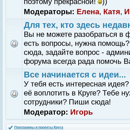
поэтому прекрасной!
))
Модераторы:
Елена
,
Катя
,
И
Для тех, кто здесь недав
Вы не можете разобраться в 
есть вопросы, нужна помощь?
сюда, задайте вопрос - адми
форума всегда рада помочь В
Все начинается с идеи...
У тебя есть интересная идея?
её воплотить в Круге? Тебе н
сотрудники? Пиши сюда!
Модератор:
Игорь
Программы и проекты Круга