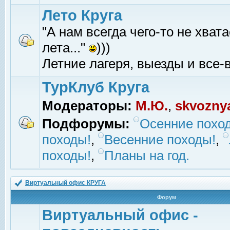
Лето Круга
"А нам всегда чего-то не хвата
лета..."
)))
Летние лагеря, выезды и все-в
ТурКлуб Круга
Модераторы:
М.Ю.
,
skvozny
Подфорумы:
Осенние похо
походы!
,
Весенние походы!
,
походы!
,
Планы на год.
Виртуальный офис КРУГА
Форум
Виртуальный офис -