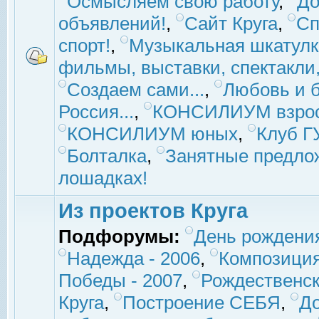
Осмысляем свою работу
,
До
объявлений!
,
Сайт Круга
,
Сп
спорт!
,
Музыкальная шкатулк
фильмы, выставки, спектакли, 
Создаем сами...
,
Любовь и б
Россия...
,
КОНСИЛИУМ взро
КОНСИЛИУМ юных
,
Клуб 
Болталка
,
Занятные предло
лошадках!
Из проектов Круга
Подфорумы:
День рождени
Надежда - 2006
,
Композиция
Победы - 2007
,
Рождественск
Круга
,
Построение СЕБЯ
,
До