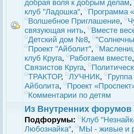
добрая воля к добрым делам
,
клуб "Ладошка"
,
Программа «
Волшебное Приглашение
,
Ч
связующая нить
,
Вместе вес
Детский дом №8
,
"Солнечны
Проект "Айболит"
,
Маслени
клуб Круга
,
Работаем вместе
Связистов Круга
,
Политическ
ТРАКТОР
,
ЛУЧНИК
,
Группа
Айболита
,
Проект «Проспект
Комментарии по детям
Из Внутренних форумов
Подфорумы:
Клуб "Незнайк
Любознайка"
,
МЫ - живые и р