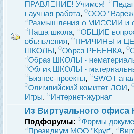
ПРАВЛЕНИЕ! Учимся!
,
Педаг
научная работа
,
ООО "Вареж
Размышления о МИССИИ и с
Наша школа
,
ОБЩИЕ вопро
объявления
,
ПРИЧИНЫ и ЦЕ
ШКОЛЫ
,
Образ РЕБЕНКА
,
Образ ШКОЛЫ - нематериаль
Облик ШКОЛЫ - материальны
Бизнес-проекты
,
SWOT ана
Олимпийский комитет ЛОИ
,
Игры
,
Интернет-журнал
Из Виртуального офиса 
Подфорумы:
Формы докуме
Президиум МОО "Круг"
,
Вир