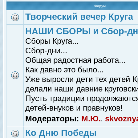
Форум
Творческий вечер Круга
НАШИ СБОРЫ и Сбор-д
Сборы Круга...
Сбор-дни...
Общая радостная работа...
Как давно это было...
Уже выросли дети тех детей К
делали наши давние круговски
Пусть традиции продолжаютс
детей-внуков и правнуков!
Модераторы:
М.Ю.
,
skvozny
Ко Дню Победы