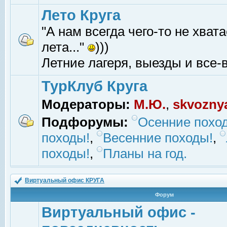
Лето Круга
"А нам всегда чего-то не хвата
лета..."
)))
Летние лагеря, выезды и все-в
ТурКлуб Круга
Модераторы:
М.Ю.
,
skvozny
Подфорумы:
Осенние похо
походы!
,
Весенние походы!
,
походы!
,
Планы на год.
Виртуальный офис КРУГА
Форум
Виртуальный офис -