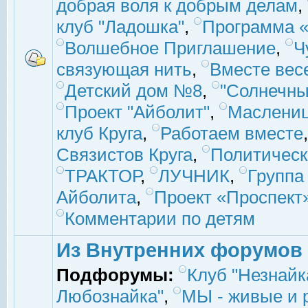
добрая воля к добрым делам
,
клуб "Ладошка"
,
Программа «
Волшебное Приглашение
,
Ч
связующая нить
,
Вместе вес
Детский дом №8
,
"Солнечны
Проект "Айболит"
,
Маслени
клуб Круга
,
Работаем вместе
Связистов Круга
,
Политическ
ТРАКТОР
,
ЛУЧНИК
,
Группа
Айболита
,
Проект «Проспект
Комментарии по детям
Из Внутренних форумов
Подфорумы:
Клуб "Незнайк
Любознайка"
,
МЫ - живые и р