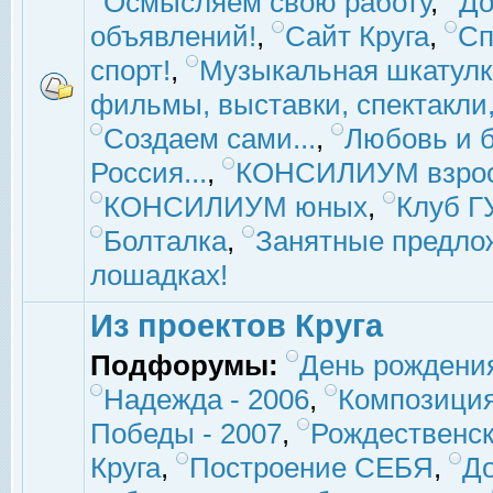
Осмысляем свою работу
,
До
объявлений!
,
Сайт Круга
,
Сп
спорт!
,
Музыкальная шкатулк
фильмы, выставки, спектакли, 
Создаем сами...
,
Любовь и б
Россия...
,
КОНСИЛИУМ взро
КОНСИЛИУМ юных
,
Клуб 
Болталка
,
Занятные предло
лошадках!
Из проектов Круга
Подфорумы:
День рождени
Надежда - 2006
,
Композиция
Победы - 2007
,
Рождественск
Круга
,
Построение СЕБЯ
,
До