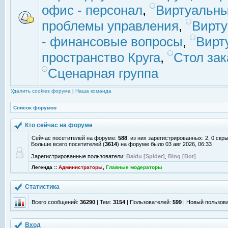
офис - персонал
,
Виртуальны
проблемы управления
,
Вирт
- финансовые вопросы
,
Вирт
пространство Круга
,
Стол зак
Сценарная группа
Удалить cookies форума
|
Наша команда
Список форумов
Кто сейчас на форуме
Сейчас посетителей на форуме:
588
, из них зарегистрированных: 2, 0 скр
Больше всего посетителей (
3614
) на форуме было 03 авг 2026, 06:33
Зарегистрированные пользователи:
Baidu [Spider]
,
Bing [Bot]
Легенда ::
Администраторы
,
Главные модераторы
Статистика
Всего сообщений:
36290
| Тем:
3154
| Пользователей:
599
| Новый пользов
Вход