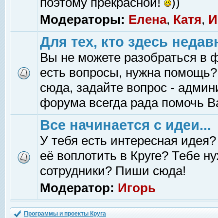
поэтому прекрасной!
))
Модераторы:
Елена
,
Катя
,
И
Для тех, кто здесь недав
Вы не можете разобраться в 
есть вопросы, нужна помощь?
сюда, задайте вопрос - адми
форума всегда рада помочь В
Все начинается с идеи...
У тебя есть интересная идея?
её воплотить в Круге? Тебе н
сотрудники? Пиши сюда!
Модератор:
Игорь
Программы и проекты Круга