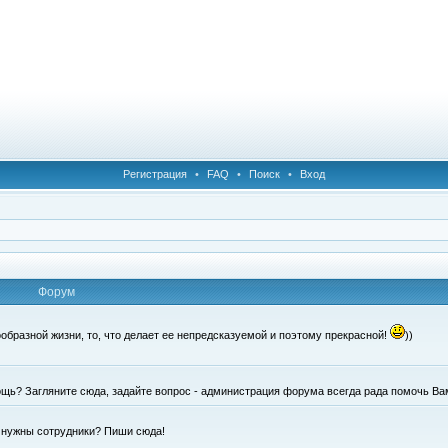
Регистрация
•
FAQ
•
Поиск
•
Вход
Форум
образной жизни, то, что делает ее непредсказуемой и поэтому прекрасной!
))
щь? Загляните сюда, задайте вопрос - администрация форума всегда рада помочь Ва
е нужны сотрудники? Пиши сюда!