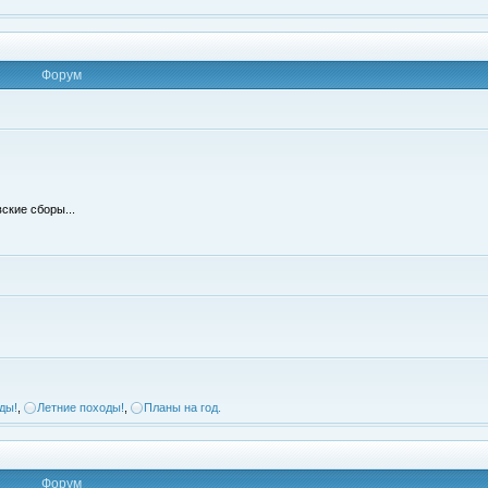
Форум
ские сборы...
ды!
,
Летние походы!
,
Планы на год.
Форум