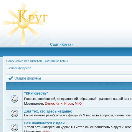
Сайт «Круга»
Сообщения без ответов
|
Активные темы
Список форумов
Общие форумы
"КРУГоверть"
Россыпь сообщений, поздравлений, обращений - разное о нашей разно
Модераторы:
Елена
,
Катя
,
Игорь
,
М.Ю.
Для тех, кто здесь недавно
Вы не можете разобраться в форуме? У вас есть вопросы, нужна помо
Все начинается с идеи...
У тебя есть интересная идея? Ты хотел бы её воплотить в Круге? Теб
Модератор:
Игорь