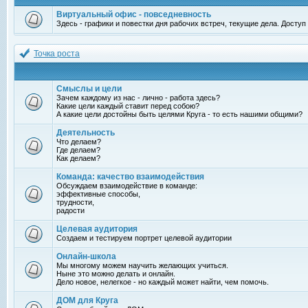
Виртуальный офис - повседневность
Здесь - графики и повестки дня рабочих встреч, текущие дела. Досту
Точка роста
Смыслы и цели
Зачем каждому из нас - лично - работа здесь?
Какие цели каждый ставит перед собою?
А какие цели достойны быть целями Круга - то есть нашими общими?
Деятельность
Что делаем?
Где делаем?
Как делаем?
Команда: качество взаимодействия
Обсуждаем взаимодействие в команде:
эффективные способы,
трудности,
радости
Целевая аудитория
Создаем и тестируем портрет целевой аудитории
Онлайн-школа
Мы многому можем научить желающих учиться.
Ныне это можно делать и онлайн.
Дело новое, нелегкое - но каждый может найти, чем помочь.
ДОМ для Круга