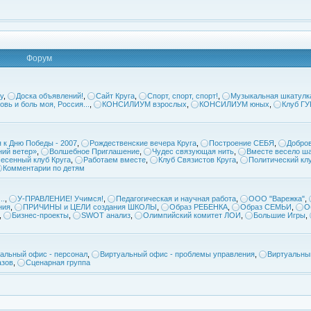
Форум
у
,
Доска объявлений!
,
Сайт Круга
,
Спорт, спорт, спорт!
,
Музыкальная шкатулк
овь и боль моя, Россия...
,
КОНСИЛИУМ взрослых
,
КОНСИЛИУМ юных
,
Клуб Г
 к Дню Победы - 2007
,
Рождественские вечера Круга
,
Построение СЕБЯ
,
Добров
ий ветер»
,
Волшебное Приглашение
,
Чудес связующая нить
,
Вместе весело ша
есенный клуб Круга
,
Работаем вместе
,
Клуб Связистов Круга
,
Политический кл
Комментарии по детям
..
,
У-ПРАВЛЕНИЕ! Учимся!
,
Педагогическая и научная работа
,
ООО "Варежка"
,
ния
,
ПРИЧИНЫ и ЦЕЛИ создания ШКОЛЫ
,
Образ РЕБЕНКА
,
Образ СЕМЬИ
,
О
,
Бизнес-проекты
,
SWOT анализ
,
Олимпийский комитет ЛОИ
,
Большие Игры
,
альный офис - персонал
,
Виртуальный офис - проблемы управления
,
Виртуальны
азов
,
Сценарная группа