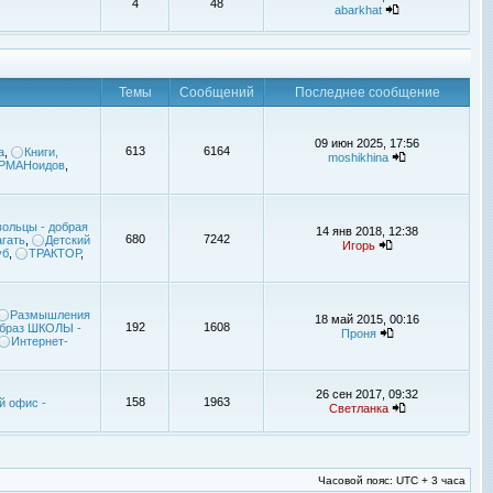
4
48
abarkhat
Темы
Сообщений
Последнее сообщение
09 июн 2025, 17:56
613
6164
а
,
Книги,
moshikhina
УРМАНоидов
,
ольцы - добрая
14 янв 2018, 12:38
680
7242
гать
,
Детский
Игорь
уб
,
ТРАКТОР
,
Размышления
18 май 2015, 00:16
192
1608
браз ШКОЛЫ -
Проня
Интернет-
26 сен 2017, 09:32
158
1963
й офис -
Светланка
Часовой пояс: UTC + 3 часа