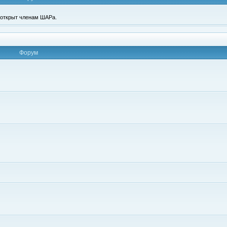
п открыт членам ШАРа.
Форум