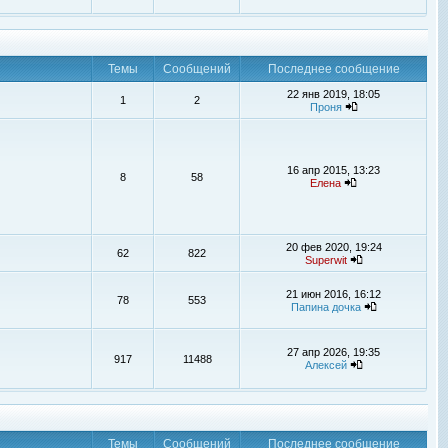
Темы
Сообщений
Последнее сообщение
22 янв 2019, 18:05
1
2
Проня
16 апр 2015, 13:23
8
58
Елена
20 фев 2020, 19:24
62
822
Superwit
21 июн 2016, 16:12
78
553
Папина дочка
27 апр 2026, 19:35
917
11488
Алексей
Темы
Сообщений
Последнее сообщение