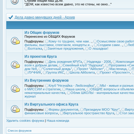
Строим общий наш ДОМ.
"ДОМ, как известно всем давно, это не стены, не окно..."
Дела давно минувших дней - Архив
Из Общих форумов
Перенесено из ОБЩИХ Форумов
Подфорумы:
Кому-то труднее, чем нам...
,
Осмысляем свою работ
фильмы, выставки, спектакли, концерты и...
,
Создаем сами...
,
Люб
Болталка
,
Занятные предложения
,
О лошадках!
Из проектов Круга
Подфорумы:
День рождения КРУГа
,
Надежда - 2006
,
Композиция
воля к добрым делам
,
Семейный клуб "Ладошка"
,
Программа «Син
дом №8
,
"Солнечный дождь"
,
Проект "Айболит"
,
Масленица
,
П
ЛУЧНИК
,
Группа ИКС
,
Школа Айболита
,
Проект «Проспект»
,
Из Внутренних форумов
Подфорумы:
Клуб "Незнайка - Любознайка"
,
МЫ - живые и разные.
о МИССИИ и стратегии
,
Наша школа
,
ОБЩИЕ вопросы и объявле
нематериальные качества
,
Облик ШКОЛЫ - материальные качества
журнал
Из Виртуального офиса Круга
Подфорумы:
Формы документов
,
Президиум МОО "Круг"
,
Вирту
финансовые вопросы
,
Виртуальное пространство Круга
,
Стол зак
Удалить cookies форума
|
Наша команда
Список форумов