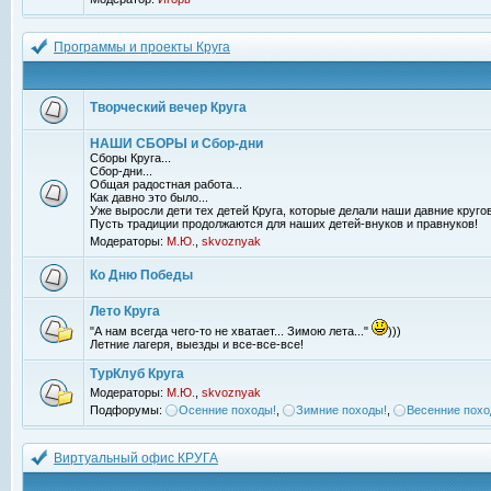
Программы и проекты Круга
Творческий вечер Круга
НАШИ СБОРЫ и Сбор-дни
Сборы Круга...
Сбор-дни...
Общая радостная работа...
Как давно это было...
Уже выросли дети тех детей Круга, которые делали наши давние кругов
Пусть традиции продолжаются для наших детей-внуков и правнуков!
Модераторы:
М.Ю.
,
skvoznyak
Ко Дню Победы
Лето Круга
"А нам всегда чего-то не хватает... Зимою лета..."
)))
Летние лагеря, выезды и все-все-все!
ТурКлуб Круга
Модераторы:
М.Ю.
,
skvoznyak
Подфорумы:
Осенние походы!
,
Зимние походы!
,
Весенние похо
Виртуальный офис КРУГА