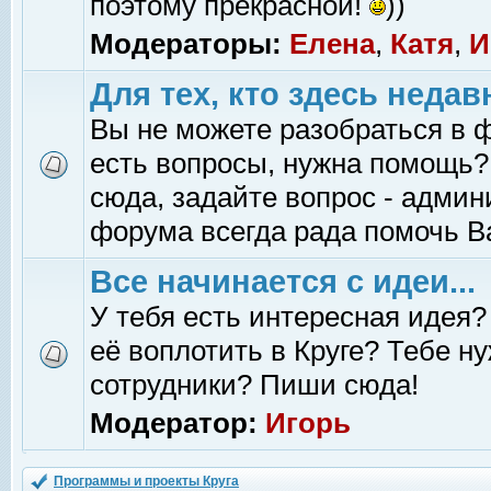
поэтому прекрасной!
))
Модераторы:
Елена
,
Катя
,
И
Для тех, кто здесь недав
Вы не можете разобраться в 
есть вопросы, нужна помощь?
сюда, задайте вопрос - адми
форума всегда рада помочь В
Все начинается с идеи...
У тебя есть интересная идея?
её воплотить в Круге? Тебе н
сотрудники? Пиши сюда!
Модератор:
Игорь
Программы и проекты Круга