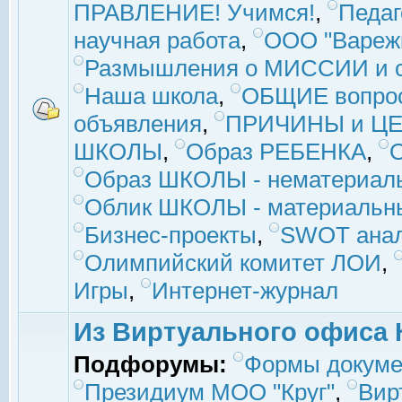
ПРАВЛЕНИЕ! Учимся!
,
Педаг
научная работа
,
ООО "Вареж
Размышления о МИССИИ и с
Наша школа
,
ОБЩИЕ вопро
объявления
,
ПРИЧИНЫ и ЦЕ
ШКОЛЫ
,
Образ РЕБЕНКА
,
Образ ШКОЛЫ - нематериаль
Облик ШКОЛЫ - материальны
Бизнес-проекты
,
SWOT ана
Олимпийский комитет ЛОИ
,
Игры
,
Интернет-журнал
Из Виртуального офиса 
Подфорумы:
Формы докуме
Президиум МОО "Круг"
,
Вир