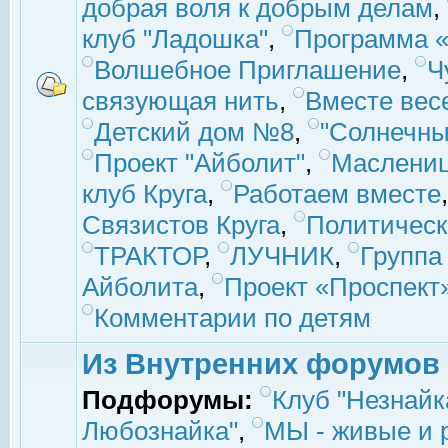
добрая воля к добрым делам
,
клуб "Ладошка"
,
Программа «
Волшебное Приглашение
,
Ч
связующая нить
,
Вместе вес
Детский дом №8
,
"Солнечны
Проект "Айболит"
,
Маслени
клуб Круга
,
Работаем вместе
Связистов Круга
,
Политическ
ТРАКТОР
,
ЛУЧНИК
,
Группа
Айболита
,
Проект «Проспект
Комментарии по детям
Из Внутренних форумов
Подфорумы:
Клуб "Незнайк
Любознайка"
,
МЫ - живые и р