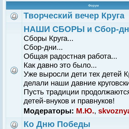
Форум
Творческий вечер Круга
НАШИ СБОРЫ и Сбор-д
Сборы Круга...
Сбор-дни...
Общая радостная работа...
Как давно это было...
Уже выросли дети тех детей К
делали наши давние круговски
Пусть традиции продолжаютс
детей-внуков и правнуков!
Модераторы:
М.Ю.
,
skvozny
Ко Дню Победы