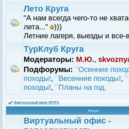
Лето Круга
"А нам всегда чего-то не хвата
лета..."
)))
Летние лагеря, выезды и все-в
ТурКлуб Круга
Модераторы:
М.Ю.
,
skvozny
Подфорумы:
Осенние похо
походы!
,
Весенние походы!
,
походы!
,
Планы на год.
Виртуальный офис КРУГА
Форум
Виртуальный офис -