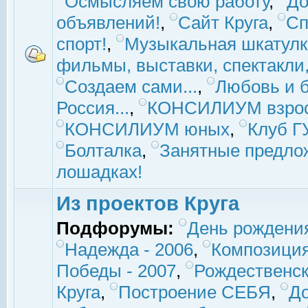
Осмысляем свою работу
,
До
объявлений!
,
Сайт Круга
,
Сп
спорт!
,
Музыкальная шкатулк
фильмы, выставки, спектакли, 
Создаем сами...
,
Любовь и б
Россия...
,
КОНСИЛИУМ взро
КОНСИЛИУМ юных
,
Клуб 
Болталка
,
Занятные предло
лошадках!
Из проектов Круга
Подфорумы:
День рождени
Надежда - 2006
,
Композиция
Победы - 2007
,
Рождественск
Круга
,
Построение СЕБЯ
,
До