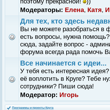
поэтому прекрасной!
))
Модераторы:
Елена
,
Катя
,
И
Для тех, кто здесь недав
Вы не можете разобраться в 
есть вопросы, нужна помощь?
сюда, задайте вопрос - адми
форума всегда рада помочь В
Все начинается с идеи...
У тебя есть интересная идея?
её воплотить в Круге? Тебе н
сотрудники? Пиши сюда!
Модератор:
Игорь
Программы и проекты Круга