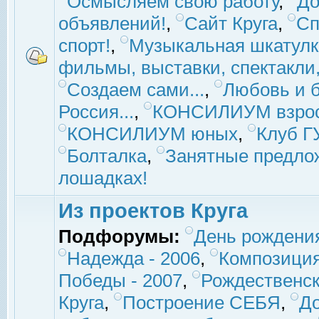
Осмысляем свою работу
,
До
объявлений!
,
Сайт Круга
,
Сп
спорт!
,
Музыкальная шкатулк
фильмы, выставки, спектакли, 
Создаем сами...
,
Любовь и б
Россия...
,
КОНСИЛИУМ взро
КОНСИЛИУМ юных
,
Клуб 
Болталка
,
Занятные предло
лошадках!
Из проектов Круга
Подфорумы:
День рождени
Надежда - 2006
,
Композиция
Победы - 2007
,
Рождественск
Круга
,
Построение СЕБЯ
,
До