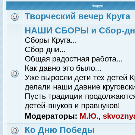
Форум
Творческий вечер Круга
НАШИ СБОРЫ и Сбор-д
Сборы Круга...
Сбор-дни...
Общая радостная работа...
Как давно это было...
Уже выросли дети тех детей К
делали наши давние круговски
Пусть традиции продолжаютс
детей-внуков и правнуков!
Модераторы:
М.Ю.
,
skvozny
Ко Дню Победы