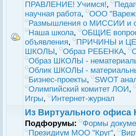
ПРАВЛЕНИЕ! Учимся!
,
Педаг
научная работа
,
ООО "Вареж
Размышления о МИССИИ и с
Наша школа
,
ОБЩИЕ вопро
объявления
,
ПРИЧИНЫ и ЦЕ
ШКОЛЫ
,
Образ РЕБЕНКА
,
Образ ШКОЛЫ - нематериаль
Облик ШКОЛЫ - материальны
Бизнес-проекты
,
SWOT ана
Олимпийский комитет ЛОИ
,
Игры
,
Интернет-журнал
Из Виртуального офиса 
Подфорумы:
Формы докуме
Президиум МОО "Круг"
,
Вир