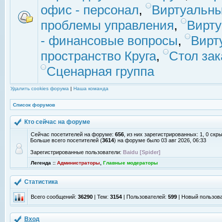
офис - персонал
,
Виртуальны
проблемы управления
,
Вирт
- финансовые вопросы
,
Вирт
пространство Круга
,
Стол зак
Сценарная группа
Удалить cookies форума
|
Наша команда
Список форумов
Кто сейчас на форуме
Сейчас посетителей на форуме:
656
, из них зарегистрированных: 1, 0 скр
Больше всего посетителей (
3614
) на форуме было 03 авг 2026, 06:33
Зарегистрированные пользователи:
Baidu [Spider]
Легенда ::
Администраторы
,
Главные модераторы
Статистика
Всего сообщений:
36290
| Тем:
3154
| Пользователей:
599
| Новый пользов
Вход