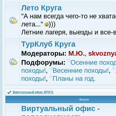
Лето Круга
"А нам всегда чего-то не хвата
лета..."
)))
Летние лагеря, выезды и все-в
ТурКлуб Круга
Модераторы:
М.Ю.
,
skvozny
Подфорумы:
Осенние похо
походы!
,
Весенние походы!
,
походы!
,
Планы на год.
Виртуальный офис КРУГА
Форум
Виртуальный офис -