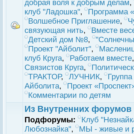
добрая воля к добрым делам
,
клуб "Ладошка"
,
Программа «
Волшебное Приглашение
,
Ч
связующая нить
,
Вместе вес
Детский дом №8
,
"Солнечны
Проект "Айболит"
,
Маслени
клуб Круга
,
Работаем вместе
Связистов Круга
,
Политическ
ТРАКТОР
,
ЛУЧНИК
,
Группа
Айболита
,
Проект «Проспект
Комментарии по детям
Из Внутренних форумов
Подфорумы:
Клуб "Незнайк
Любознайка"
,
МЫ - живые и р