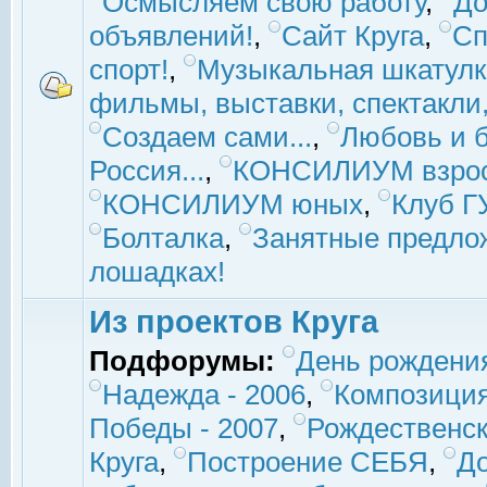
Осмысляем свою работу
,
До
объявлений!
,
Сайт Круга
,
Сп
спорт!
,
Музыкальная шкатулк
фильмы, выставки, спектакли, 
Создаем сами...
,
Любовь и б
Россия...
,
КОНСИЛИУМ взро
КОНСИЛИУМ юных
,
Клуб 
Болталка
,
Занятные предло
лошадках!
Из проектов Круга
Подфорумы:
День рождени
Надежда - 2006
,
Композиция
Победы - 2007
,
Рождественск
Круга
,
Построение СЕБЯ
,
До