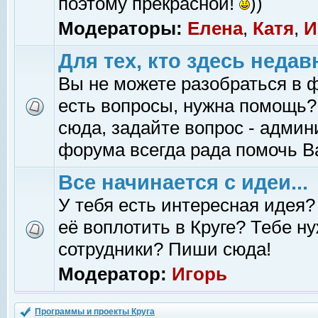
поэтому прекрасной!
))
Модераторы:
Елена
,
Катя
,
И
Для тех, кто здесь недав
Вы не можете разобраться в 
есть вопросы, нужна помощь?
сюда, задайте вопрос - адми
форума всегда рада помочь В
Все начинается с идеи...
У тебя есть интересная идея?
её воплотить в Круге? Тебе н
сотрудники? Пиши сюда!
Модератор:
Игорь
Программы и проекты Круга