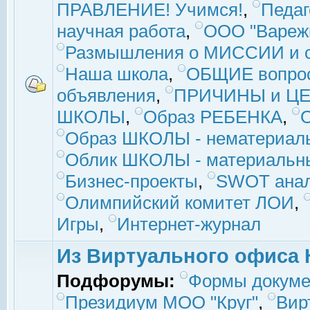
ПРАВЛЕНИЕ! Учимся!
,
Педаг
научная работа
,
ООО "Вареж
Размышления о МИССИИ и с
Наша школа
,
ОБЩИЕ вопро
объявления
,
ПРИЧИНЫ и ЦЕ
ШКОЛЫ
,
Образ РЕБЕНКА
,
Образ ШКОЛЫ - нематериаль
Облик ШКОЛЫ - материальны
Бизнес-проекты
,
SWOT ана
Олимпийский комитет ЛОИ
,
Игры
,
Интернет-журнал
Из Виртуального офиса 
Подфорумы:
Формы докуме
Президиум МОО "Круг"
,
Вир