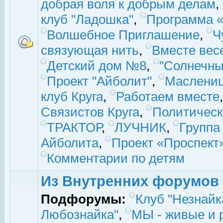
добрая воля к добрым делам
,
клуб "Ладошка"
,
Программа «
Волшебное Приглашение
,
Ч
связующая нить
,
Вместе вес
Детский дом №8
,
"Солнечны
Проект "Айболит"
,
Маслени
клуб Круга
,
Работаем вместе
Связистов Круга
,
Политическ
ТРАКТОР
,
ЛУЧНИК
,
Группа
Айболита
,
Проект «Проспект
Комментарии по детям
Из Внутренних форумов
Подфорумы:
Клуб "Незнайк
Любознайка"
,
МЫ - живые и р