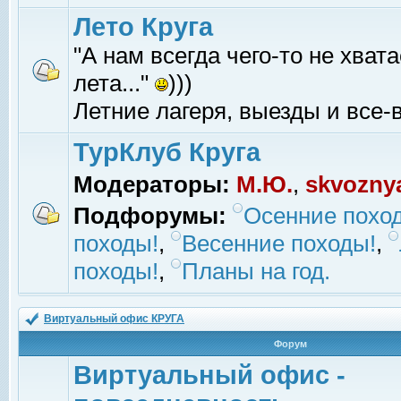
Лето Круга
"А нам всегда чего-то не хвата
лета..."
)))
Летние лагеря, выезды и все-в
ТурКлуб Круга
Модераторы:
М.Ю.
,
skvozny
Подфорумы:
Осенние похо
походы!
,
Весенние походы!
,
походы!
,
Планы на год.
Виртуальный офис КРУГА
Форум
Виртуальный офис -