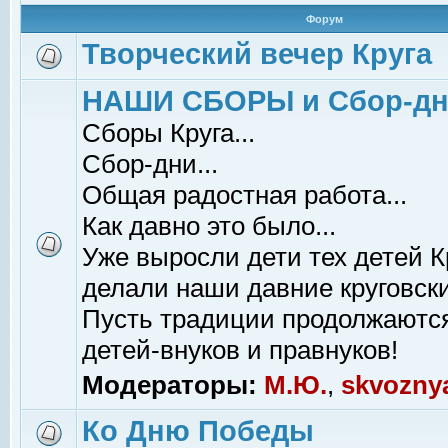
Форум
Творческий вечер Круга
НАШИ СБОРЫ и Сбор-д
Сборы Круга...
Сбор-дни...
Общая радостная работа...
Как давно это было...
Уже выросли дети тех детей К
делали наши давние круговски
Пусть традиции продолжаютс
детей-внуков и правнуков!
Модераторы:
М.Ю.
,
skvozny
Ко Дню Победы