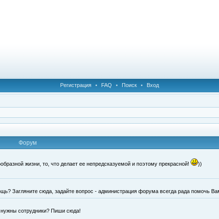
Регистрация
•
FAQ
•
Поиск
•
Вход
Форум
образной жизни, то, что делает ее непредсказуемой и поэтому прекрасной!
))
щь? Загляните сюда, задайте вопрос - администрация форума всегда рада помочь Ва
е нужны сотрудники? Пиши сюда!