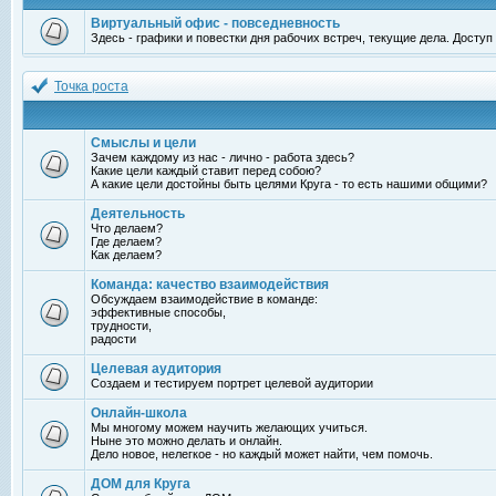
Виртуальный офис - повседневность
Здесь - графики и повестки дня рабочих встреч, текущие дела. Досту
Точка роста
Смыслы и цели
Зачем каждому из нас - лично - работа здесь?
Какие цели каждый ставит перед собою?
А какие цели достойны быть целями Круга - то есть нашими общими?
Деятельность
Что делаем?
Где делаем?
Как делаем?
Команда: качество взаимодействия
Обсуждаем взаимодействие в команде:
эффективные способы,
трудности,
радости
Целевая аудитория
Создаем и тестируем портрет целевой аудитории
Онлайн-школа
Мы многому можем научить желающих учиться.
Ныне это можно делать и онлайн.
Дело новое, нелегкое - но каждый может найти, чем помочь.
ДОМ для Круга