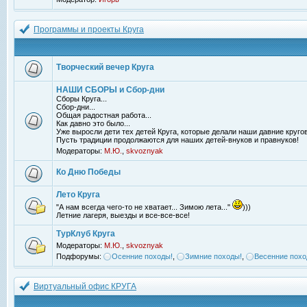
Программы и проекты Круга
Творческий вечер Круга
НАШИ СБОРЫ и Сбор-дни
Сборы Круга...
Сбор-дни...
Общая радостная работа...
Как давно это было...
Уже выросли дети тех детей Круга, которые делали наши давние кругов
Пусть традиции продолжаются для наших детей-внуков и правнуков!
Модераторы:
М.Ю.
,
skvoznyak
Ко Дню Победы
Лето Круга
"А нам всегда чего-то не хватает... Зимою лета..."
)))
Летние лагеря, выезды и все-все-все!
ТурКлуб Круга
Модераторы:
М.Ю.
,
skvoznyak
Подфорумы:
Осенние походы!
,
Зимние походы!
,
Весенние похо
Виртуальный офис КРУГА