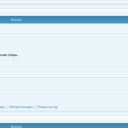
Форум
ские сборы...
ды!
,
Летние походы!
,
Планы на год.
Форум