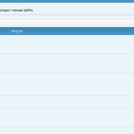
п открыт членам ШАРа.
Форум