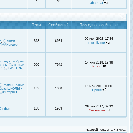
4
48
abarkhat
Темы
Сообщений
Последнее сообщение
09 июн 2025, 17:56
613
6164
а
,
Книги,
moshikhina
УРМАНоидов
,
ольцы - добрая
14 янв 2018, 12:38
680
7242
гать
,
Детский
Игорь
уб
,
ТРАКТОР
,
Размышления
18 май 2015, 00:16
192
1608
браз ШКОЛЫ -
Проня
Интернет-
26 сен 2017, 09:32
158
1963
й офис -
Светланка
Часовой пояс: UTC + 3 часа