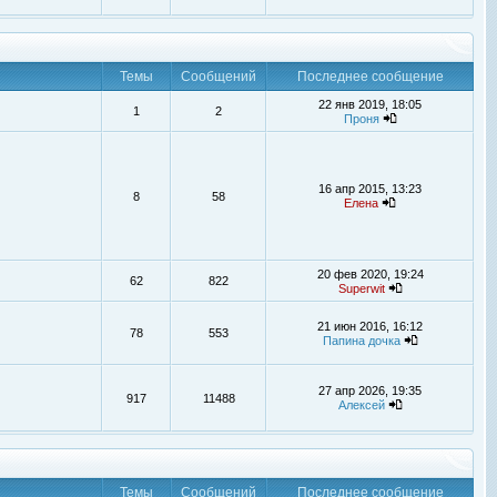
Темы
Сообщений
Последнее сообщение
22 янв 2019, 18:05
1
2
Проня
16 апр 2015, 13:23
8
58
Елена
20 фев 2020, 19:24
62
822
Superwit
21 июн 2016, 16:12
78
553
Папина дочка
27 апр 2026, 19:35
917
11488
Алексей
Темы
Сообщений
Последнее сообщение