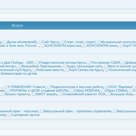
Форум
у
,
Доска объявлений!
,
Сайт Круга
,
Спорт, спорт, спорт!
,
Музыкальная шкатулк
овь и боль моя, Россия...
,
КОНСИЛИУМ взрослых
,
КОНСИЛИУМ юных
,
Клуб Г
 к Дню Победы - 2007
,
Рождественские вечера Круга
,
Построение СЕБЯ
,
Добров
ий ветер»
,
Волшебное Приглашение
,
Чудес связующая нить
,
Вместе весело ша
есенный клуб Круга
,
Работаем вместе
,
Клуб Связистов Круга
,
Политический кл
Комментарии по детям
..
,
У-ПРАВЛЕНИЕ! Учимся!
,
Педагогическая и научная работа
,
ООО "Варежка"
,
ния
,
ПРИЧИНЫ и ЦЕЛИ создания ШКОЛЫ
,
Образ РЕБЕНКА
,
Образ СЕМЬИ
,
О
,
Бизнес-проекты
,
SWOT анализ
,
Олимпийский комитет ЛОИ
,
Большие Игры
,
альный офис - персонал
,
Виртуальный офис - проблемы управления
,
Виртуальны
азов
,
Сценарная группа