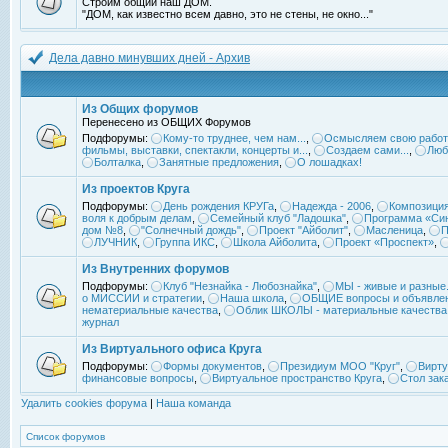
Строим общий наш ДОМ.
"ДОМ, как известно всем давно, это не стены, не окно..."
Дела давно минувших дней - Архив
Из Общих форумов
Перенесено из ОБЩИХ Форумов
Подфорумы:
Кому-то труднее, чем нам...
,
Осмысляем свою работ
фильмы, выставки, спектакли, концерты и...
,
Создаем сами...
,
Люб
Болталка
,
Занятные предложения
,
О лошадках!
Из проектов Круга
Подфорумы:
День рождения КРУГа
,
Надежда - 2006
,
Композиция
воля к добрым делам
,
Семейный клуб "Ладошка"
,
Программа «Син
дом №8
,
"Солнечный дождь"
,
Проект "Айболит"
,
Масленица
,
П
ЛУЧНИК
,
Группа ИКС
,
Школа Айболита
,
Проект «Проспект»
,
Из Внутренних форумов
Подфорумы:
Клуб "Незнайка - Любознайка"
,
МЫ - живые и разные.
о МИССИИ и стратегии
,
Наша школа
,
ОБЩИЕ вопросы и объявле
нематериальные качества
,
Облик ШКОЛЫ - материальные качества
журнал
Из Виртуального офиса Круга
Подфорумы:
Формы документов
,
Президиум МОО "Круг"
,
Вирту
финансовые вопросы
,
Виртуальное пространство Круга
,
Стол зак
Удалить cookies форума
|
Наша команда
Список форумов