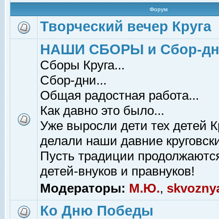
Форум
Творческий вечер Круга
НАШИ СБОРЫ и Сбор-д
Сборы Круга...
Сбор-дни...
Общая радостная работа...
Как давно это было...
Уже выросли дети тех детей К
делали наши давние круговски
Пусть традиции продолжаютс
детей-внуков и правнуков!
Модераторы:
М.Ю.
,
skvozny
Ко Дню Победы