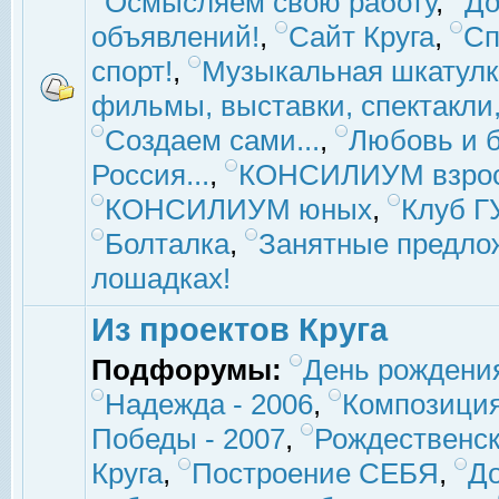
Осмысляем свою работу
,
До
объявлений!
,
Сайт Круга
,
Сп
спорт!
,
Музыкальная шкатулк
фильмы, выставки, спектакли, 
Создаем сами...
,
Любовь и б
Россия...
,
КОНСИЛИУМ взро
КОНСИЛИУМ юных
,
Клуб 
Болталка
,
Занятные предло
лошадках!
Из проектов Круга
Подфорумы:
День рождени
Надежда - 2006
,
Композиция
Победы - 2007
,
Рождественск
Круга
,
Построение СЕБЯ
,
До