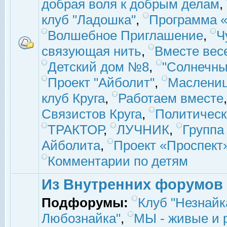
добрая воля к добрым делам
,
клуб "Ладошка"
,
Программа «
Волшебное Приглашение
,
Ч
связующая нить
,
Вместе вес
Детский дом №8
,
"Солнечны
Проект "Айболит"
,
Маслени
клуб Круга
,
Работаем вместе
Связистов Круга
,
Политическ
ТРАКТОР
,
ЛУЧНИК
,
Группа
Айболита
,
Проект «Проспект
Комментарии по детям
Из Внутренних форумов
Подфорумы:
Клуб "Незнайк
Любознайка"
,
МЫ - живые и р