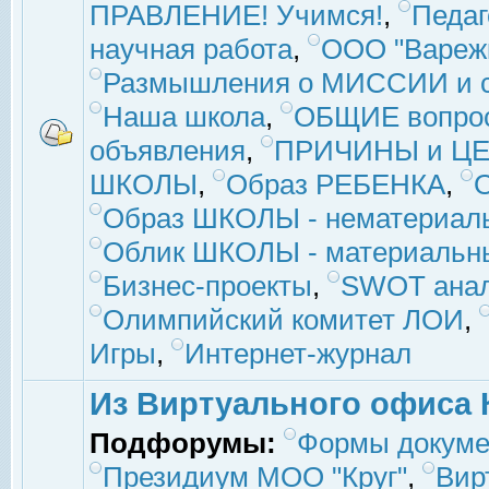
ПРАВЛЕНИЕ! Учимся!
,
Педаг
научная работа
,
ООО "Вареж
Размышления о МИССИИ и с
Наша школа
,
ОБЩИЕ вопро
объявления
,
ПРИЧИНЫ и ЦЕ
ШКОЛЫ
,
Образ РЕБЕНКА
,
Образ ШКОЛЫ - нематериаль
Облик ШКОЛЫ - материальны
Бизнес-проекты
,
SWOT ана
Олимпийский комитет ЛОИ
,
Игры
,
Интернет-журнал
Из Виртуального офиса 
Подфорумы:
Формы докуме
Президиум МОО "Круг"
,
Вир