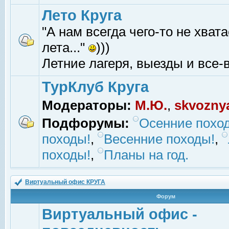
Лето Круга
"А нам всегда чего-то не хвата
лета..."
)))
Летние лагеря, выезды и все-в
ТурКлуб Круга
Модераторы:
М.Ю.
,
skvozny
Подфорумы:
Осенние похо
походы!
,
Весенние походы!
,
походы!
,
Планы на год.
Виртуальный офис КРУГА
Форум
Виртуальный офис -