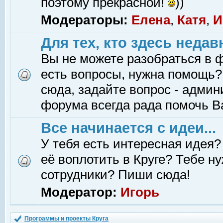
поэтому прекрасной!
))
Модераторы:
Елена
,
Катя
,
И
Для тех, кто здесь недав
Вы не можете разобраться в 
есть вопросы, нужна помощь?
сюда, задайте вопрос - адми
форума всегда рада помочь В
Все начинается с идеи...
У тебя есть интересная идея?
её воплотить в Круге? Тебе н
сотрудники? Пиши сюда!
Модератор:
Игорь
Программы и проекты Круга