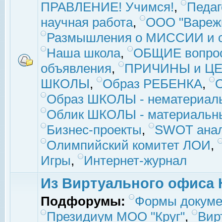
ПРАВЛЕНИЕ! Учимся!
,
Педаг
научная работа
,
ООО "Вареж
Размышления о МИССИИ и с
Наша школа
,
ОБЩИЕ вопро
объявления
,
ПРИЧИНЫ и ЦЕ
ШКОЛЫ
,
Образ РЕБЕНКА
,
Образ ШКОЛЫ - нематериаль
Облик ШКОЛЫ - материальны
Бизнес-проекты
,
SWOT ана
Олимпийский комитет ЛОИ
,
Игры
,
Интернет-журнал
Из Виртуального офиса 
Подфорумы:
Формы докуме
Президиум МОО "Круг"
,
Вир