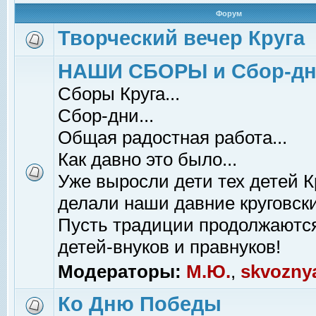
Форум
Творческий вечер Круга
НАШИ СБОРЫ и Сбор-д
Сборы Круга...
Сбор-дни...
Общая радостная работа...
Как давно это было...
Уже выросли дети тех детей К
делали наши давние круговски
Пусть традиции продолжаютс
детей-внуков и правнуков!
Модераторы:
М.Ю.
,
skvozny
Ко Дню Победы