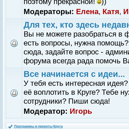
поэтому прекрасной!
))
Модераторы:
Елена
,
Катя
,
И
Для тех, кто здесь недав
Вы не можете разобраться в 
есть вопросы, нужна помощь?
сюда, задайте вопрос - адми
форума всегда рада помочь В
Все начинается с идеи...
У тебя есть интересная идея?
её воплотить в Круге? Тебе н
сотрудники? Пиши сюда!
Модератор:
Игорь
Программы и проекты Круга