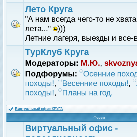
Лето Круга
"А нам всегда чего-то не хвата
лета..."
)))
Летние лагеря, выезды и все-в
ТурКлуб Круга
Модераторы:
М.Ю.
,
skvozny
Подфорумы:
Осенние похо
походы!
,
Весенние походы!
,
походы!
,
Планы на год.
Виртуальный офис КРУГА
Форум
Виртуальный офис -