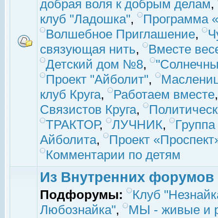
добрая воля к добрым делам
,
клуб "Ладошка"
,
Программа «
Волшебное Приглашение
,
Ч
связующая нить
,
Вместе вес
Детский дом №8
,
"Солнечны
Проект "Айболит"
,
Маслени
клуб Круга
,
Работаем вместе
Связистов Круга
,
Политическ
ТРАКТОР
,
ЛУЧНИК
,
Группа
Айболита
,
Проект «Проспект
Комментарии по детям
Из Внутренних форумов
Подфорумы:
Клуб "Незнайк
Любознайка"
,
МЫ - живые и р