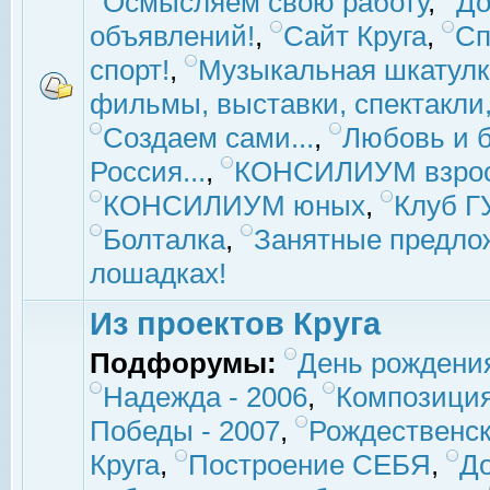
Осмысляем свою работу
,
До
объявлений!
,
Сайт Круга
,
Сп
спорт!
,
Музыкальная шкатулк
фильмы, выставки, спектакли, 
Создаем сами...
,
Любовь и б
Россия...
,
КОНСИЛИУМ взро
КОНСИЛИУМ юных
,
Клуб 
Болталка
,
Занятные предло
лошадках!
Из проектов Круга
Подфорумы:
День рождени
Надежда - 2006
,
Композиция
Победы - 2007
,
Рождественск
Круга
,
Построение СЕБЯ
,
До