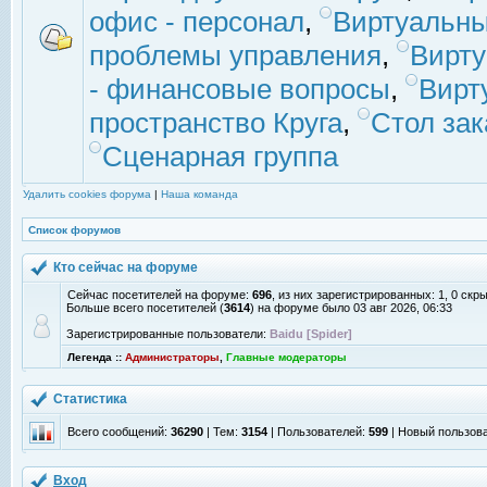
офис - персонал
,
Виртуальны
проблемы управления
,
Вирт
- финансовые вопросы
,
Вирт
пространство Круга
,
Стол зак
Сценарная группа
Удалить cookies форума
|
Наша команда
Список форумов
Кто сейчас на форуме
Сейчас посетителей на форуме:
696
, из них зарегистрированных: 1, 0 скр
Больше всего посетителей (
3614
) на форуме было 03 авг 2026, 06:33
Зарегистрированные пользователи:
Baidu [Spider]
Легенда ::
Администраторы
,
Главные модераторы
Статистика
Всего сообщений:
36290
| Тем:
3154
| Пользователей:
599
| Новый пользов
Вход